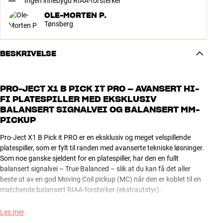
Ingen innebygd RIAA-forsterker
OLE-MORTEN P.
Tønsberg
BESKRIVELSE
PRO-JECT X1 B PICK IT PRO – AVANSERT HI-
FI PLATESPILLER MED EKSKLUSIV
BALANSERT SIGNALVEI OG BALANSERT MM-
PICKUP
Pro-Ject X1 B Pick it PRO er en eksklusiv og meget velspillende
platespiller, som er fylt til randen med avanserte tekniske løsninger.
Som noe ganske sjeldent for en platespiller, har den en fullt
balansert signalvei – True Balanced – slik at du kan få det aller
beste ut av en god Moving Coil pickup (MC) når den er koblet til en
matchende balansert RIAA-forsterker (ekstrautstyr).
X1 B Pick it PRO leveres klar til bruk med en eksklusiv balansert Pick
Les mer
it PRO MM-pickup som legendariske Ortofon har utviklet spesielt til