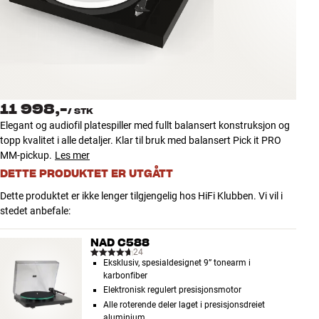
Tilbehør
INSPIRASJON
MERKER
11 998,-
/
STK
NYHETER
Elegant og audiofil platespiller med fullt balansert konstruksjon og
topp kvalitet i alle detaljer. Klar til bruk med balansert Pick it PRO
TILBUD
MM-pickup.
Les mer
DETTE PRODUKTET ER UTGÅTT
Finn Butikk
Dette produktet er ikke lenger tilgjengelig hos HiFi Klubben. Vi vil i
Kundeservice
stedet anbefale:
Logg inn
Kundeservice
NAD C588
Bygg med lyd
24
Eksklusiv, spesialdesignet 9” tonearm i
karbonfiber
Elektronisk regulert presisjonsmotor
Alle roterende deler laget i presisjonsdreiet
aluminium