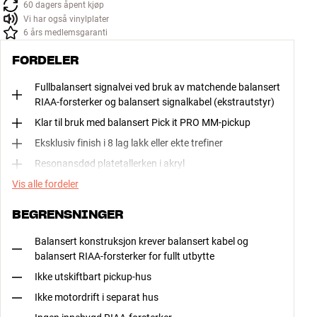
60 dagers åpent kjøp
Vi har også vinylplater
6 års medlemsgaranti
FORDELER
Fullbalansert signalvei ved bruk av matchende balansert
RIAA-forsterker og balansert signalkabel (ekstrautstyr)
Klar til bruk med balansert Pick it PRO MM-pickup
Eksklusiv finish i 8 lag lakk eller ekte trefiner
Resonansdød platetallerken i akryl
Vis alle fordeler
BEGRENSNINGER
Balansert konstruksjon krever balansert kabel og
balansert RIAA-forsterker for fullt utbytte
Ikke utskiftbart pickup-hus
Ikke motordrift i separat hus