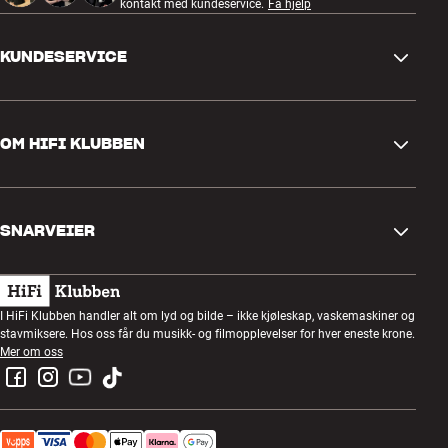
kontakt med kundeservice.
Få hjelp
KUNDESERVICE
Kontakt oss
OM HIFI KLUBBEN
Spørsmål og svar
Retur og reklamasjon
Finn butikk
Angre på bestilling
SNARVEIER
Om oss
Levering
Kundeklubb
Gavekort
Handelsbetingelser
Lyttekveld
I HiFi Klubben handler alt om lyd og bilde – ikke kjøleskap, vaskemaskiner og
Bygg med lyd
stavmiksere. Hos oss får du musikk- og filmopplevelser for hver eneste krone.
Personvernpolicy
Konkurranser
Mer om oss
Montering og installasjon
Jobb i HiFi Klubben
Lei en SOUNDBOKS
Retur av el-avfall