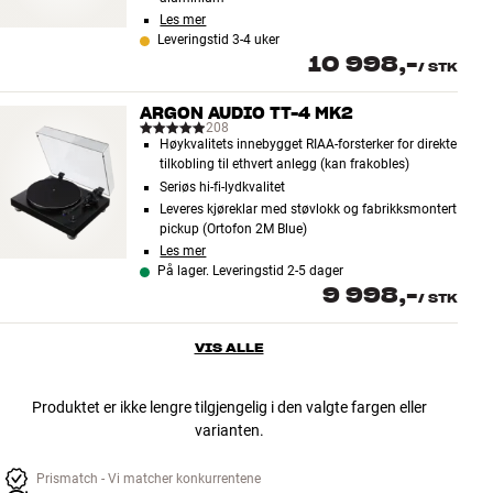
Les mer
Leveringstid 3-4 uker
10 998,-
/
STK
ARGON AUDIO TT-4 MK2
208
Høykvalitets innebygget RIAA-forsterker for direkte
tilkobling til ethvert anlegg (kan frakobles)
Seriøs hi-fi-lydkvalitet
Leveres kjøreklar med støvlokk og fabrikksmontert
pickup (Ortofon 2M Blue)
Les mer
På lager. Leveringstid 2-5 dager
9 998,-
/
STK
VIS ALLE
Produktet er ikke lengre tilgjengelig i den valgte fargen eller
varianten.
Prismatch - Vi matcher konkurrentene