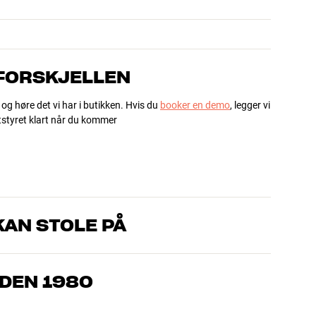
 FORSKJELLEN
 og høre det vi har i butikken. Hvis du
booker en demo
, legger vi
utstyret klart når du kommer
AN STOLE PÅ
om kjenner produktene og brenner for god lyd – enten det
l oss hva du drømmer om, så finner vi løsningen som passer deg
IDEN 1980
, hjemmekino og TV er håndplukket kvalitet som er laget for å