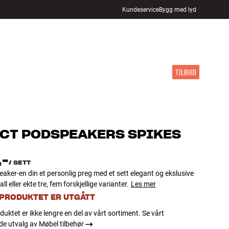
Kundeservice
Bygg med lyd
FINN BUTIKK
LOGG INN
HANDLEKURV
INSPIRASJON
MERKER
NYHETER
TILBUD
)
CT
PODSPEAKERS SPIKES
,-
/
SETT
aker-en din et personlig preg med et sett elegant og ekslusive
ll eller ekte tre, fem forskjellige varianter.
Les mer
 PRODUKTET ER UTGÅTT
duktet er ikke lengre en del av vårt sortiment. Se vårt
e utvalg av Møbel tilbehør