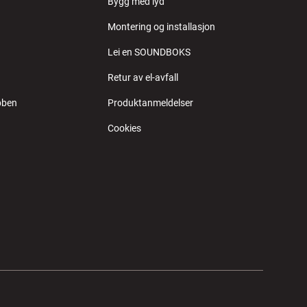
Bygg med lyd
Montering og installasjon
Lei en SOUNDBOKS
Retur av el-avfall
bben
Produktanmeldelser
Cookies