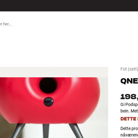
ILBEHØR
Fot
(sett
QNE
198
Gi Podspe
bein. Meta
DETTE
Dette pro
nåværend