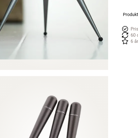
Produkte
Pri
60 
6 å