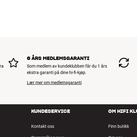
vare i mange år. Det er bra for både lo
BOOK EN EKSPERT
6 ÅRS MEDLEMSGARANTI
ra
Som medlem av kundeklubben får du 1 års
ekstra garanti på dine hi-fi-kjøp.
Lær mer om medlemsgaranti
KUNDESERVICE
OM HIFI K
Kontakt oss
Finn butikk