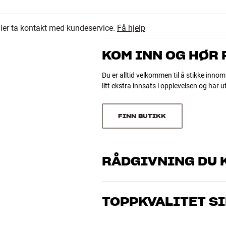
eller ta kontakt med kundeservice.
Få hjelp
KOM INN OG HØR
øyde x dybde)
Du er alltid velkommen til å stikke innom
litt ekstra innsats i opplevelsen og har 
FINN BUTIKK
RÅDGIVNING DU K
Våre medarbeidere er ekte entusiaster s
gjelder musikk eller hjemmekino. Fortel
TOPPKVALITET S
og ditt budsjett best
Alle HiFi Klubbens produkter for musikk