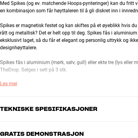
Med Spikes (og ev. matchende Hoops-pynteringer) kan du fritt ve
en kombinasjon som får høyttaleren til å gli diskret inn i innred
Spikes er magnetisk festet og kan skiftes på et øyeblikk hvis du få
rått og metallisk? Det er helt opp til deg. Spikes fås i aluminium (m
eksklusivt laget, så du får et elegant og personlig uttrykk og ikke
designhøyttalere.
Spikes fås i aluminium (mørk, sølv, gull) eller ekte tre (lys eller
TheDrop. Selges i sett på 3 stk.
Les mer
TEKNISKE SPESIFIKASJONER
GRATIS DEMONSTRASJON
DIMENSJONER OG DESIGN