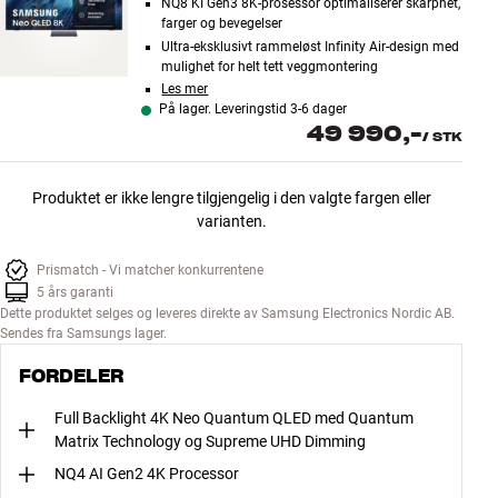
NQ8 KI Gen3 8K-prosessor optimaliserer skarphet,
farger og bevegelser
Ultra-eksklusivt rammeløst Infinity Air-design med
mulighet for helt tett veggmontering
Les mer
På lager. Leveringstid 3-6 dager
49 990,-
/
STK
Produktet er ikke lengre tilgjengelig i den valgte fargen eller
varianten.
Prismatch - Vi matcher konkurrentene
5 års garanti
Dette produktet selges og leveres direkte av Samsung Electronics Nordic AB.
Sendes fra Samsungs lager.
FORDELER
Full Backlight 4K Neo Quantum QLED med Quantum
Matrix Technology og Supreme UHD Dimming
NQ4 AI Gen2 4K Processor