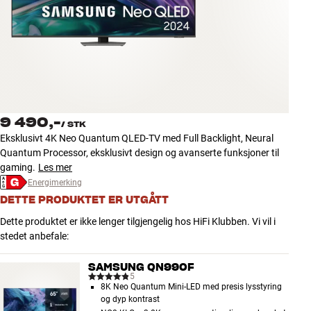
Tilbehør
INSPIRASJON
MERKER
NYHETER
9 490,-
/
STK
Eksklusivt 4K Neo Quantum QLED-TV med Full Backlight, Neural
TILBUD
Quantum Processor, eksklusivt design og avanserte funksjoner til
gaming.
Les mer
Energimerking
Finn Butikk
DETTE PRODUKTET ER UTGÅTT
Kundeservice
Logg inn
Dette produktet er ikke lenger tilgjengelig hos HiFi Klubben. Vi vil i
Kundeservice
stedet anbefale:
Bygg med lyd
SAMSUNG QN990F
5
8K Neo Quantum Mini-LED med presis lysstyring
og dyp kontrast