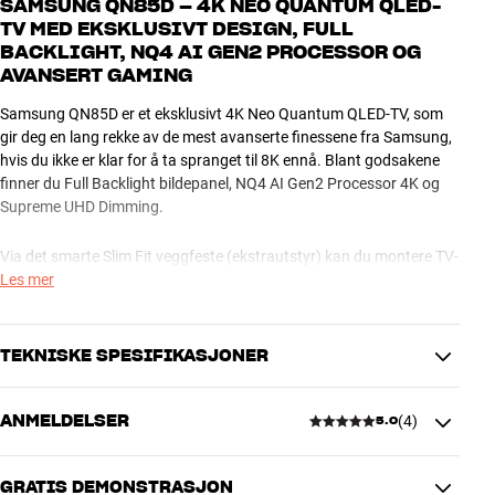
SAMSUNG QN85D – 4K NEO QUANTUM QLED-
TV MED EKSKLUSIVT DESIGN, FULL
BACKLIGHT, NQ4 AI GEN2 PROCESSOR OG
AVANSERT GAMING
Samsung QN85D er et eksklusivt 4K Neo Quantum QLED-TV, som
gir deg en lang rekke av de mest avanserte finessene fra Samsung,
hvis du ikke er klar for å ta spranget til 8K ennå. Blant godsakene
finner du Full Backlight bildepanel, NQ4 AI Gen2 Processor 4K og
Supreme UHD Dimming.
Via det smarte Slim Fit veggfeste (ekstrautstyr) kan du montere TV-
en helt flatt inntil veggen, som et maleri. En designdetalj, som er
Les mer
med på å gjøre dette fantastiske TV-et til prikken over i-en i
innredningen din.
TEKNISKE SPESIFIKASJONER
BRUKERVENNLIGHET PÅ TOPP
Via eARC kan du overføre ukomprimert surroundlyd inkl. Dolby
ANMELDELSER
(
4
)
5.0
Atmos igjennom den tilkoblede HDMI-kabelen. For eksempel til en
BILDE
fet hjemmekino eller en matchende lydplanke, som er laget for å
Oppløsning
4K Ultra HD
gjengi Atmos høydeinformasjon i lyden. Du kan også stemmestyre
Skjermteknologi
Neo QLED
GRATIS DEMONSTRASJON