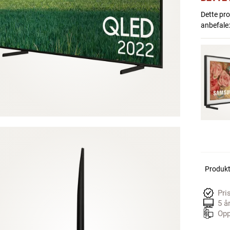
Dette prod
anbefale:
Produkte
Pri
5 å
Opp