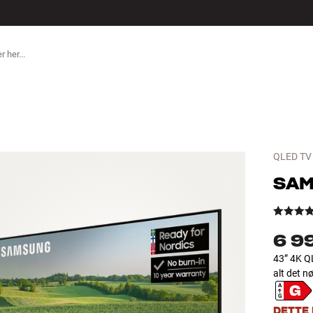
ILBEHØR
QLED TV
SA
6 9
43” 4K Q
alt det nø
DETTE