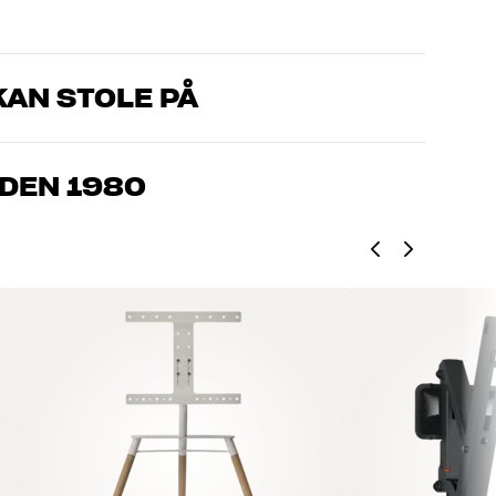
AN STOLE PÅ
om kjenner produktene og brenner for god lyd – enten det
l oss hva du drømmer om, så finner vi løsningen som passer deg
IDEN 1980
, hjemmekino og TV er håndplukket kvalitet som er laget for å
mmeboken og miljøet.