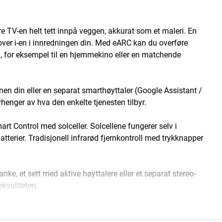
e TV-en helt tett innpå veggen, akkurat som et maleri. En
n over i-en i innredningen din. Med eARC kan du overføre
 for eksempel til en hjemmekino eller en matchende
n din eller en separat smarthøyttaler (Google Assistant /
henger av hva den enkelte tjenesten tilbyr.
t Control med solceller. Solcellene fungerer selv i
terier. Tradisjonell infrarød fjernkontroll med trykknapper
nke, et sett med aktive høyttalere eller et separat stereo-
ekvaliteten.
AKTIV BILDERAMME
tret over synet av en stor, sort firkant når TV-en ikke står