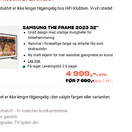
uktet er ikke lenger tilgjengelig hos HiFi Klubben. Vi vil i stedet
SAMSUNG THE FRAME 2023 32"
Unikt design med utallige muligheter for
bildefremvisning
Rammer i forskjellige farger og stilarter fås som
ekstrautstyr
Ny matt skjerm for mer realistisk gjengivelse av kunst
Les mer
På lager. Leveringstid 2-5 dager
4 999,-
/
STK
FØR
7 990,-
Spar
2 991,-
t er ikke lengre tilgjengelig i den valgte fargen eller varianten.
smatch - Vi matcher konkurrentene
rs garanti
grader TV-lyden din