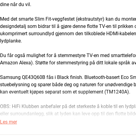
dine når du vil.
Med det smarte Slim Fit-veggfestet (ekstrautstyr) kan du monter
designdetalj som bidrar til å gjøre denne flotte TV-en til prikke
ukomprimert surroundlyd gjennom den tilkoblede HDMI-kabelen,
lydplanke.
Du får også mulighet for å stemmestyre TV-en med smarttelefone
Amazon Alexa). Støtte for stemmestyring på ditt lokale språk av
Samsung QE43Q60B fås i Black finish. Bluetooth-basert Eco Smar
stuebelysning og sparer både deg og naturen for unødvendige bat
kan eventuelt kjøpes separat som et supplement (TM1240A).
OBS: HiFi Klubben anbefaler på det sterkeste å koble til en lydpla
eller surroundanlegg, slik at lyden kan leve opp til den flotte bild
AMBIENT MODE – GJØR TV-EN TIL EN 
Les mer
Ambient Mode er en smart funksjon for deg som ikke er overbegeis