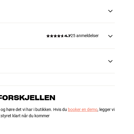
25 anmeldelser
4.7
 FORSKJELLEN
 og høre det vi har i butikken. Hvis du
booker en demo
, legger vi
utstyret klart når du kommer