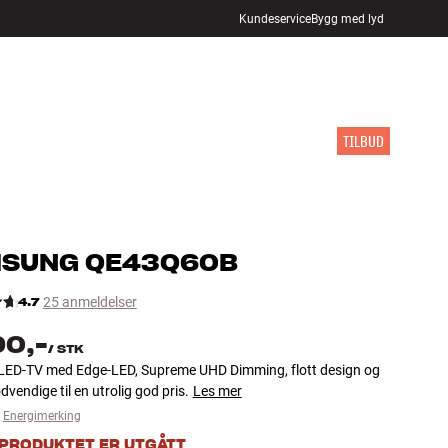
Kundeservice
Bygg med lyd
FINN BUTIKK
LOGG INN
HANDLEKURV
INSPIRASJON
MERKER
NYHETER
TILBUD
MSUNG
QE43Q60B
4.7
25 anmeldelser
90,-
/
STK
LED-TV med Edge-LED, Supreme UHD Dimming, flott design og
dvendige til en utrolig god pris.
Les mer
Energimerking
 PRODUKTET ER UTGÅTT