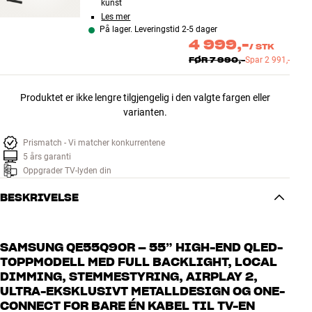
kunst
Les mer
På lager. Leveringstid 2-5 dager
4 999,-
/
STK
FØR
7 990,-
Spar
2 991,-
Produktet er ikke lengre tilgjengelig i den valgte fargen eller
varianten.
Prismatch - Vi matcher konkurrentene
5 års garanti
Oppgrader TV-lyden din
BESKRIVELSE
SAMSUNG QE55Q90R – 55” HIGH-END QLED-
TOPPMODELL MED FULL BACKLIGHT, LOCAL
DIMMING, STEMMESTYRING, AIRPLAY 2,
ULTRA-EKSKLUSIVT METALLDESIGN OG ONE-
CONNECT FOR BARE ÉN KABEL TIL TV-EN