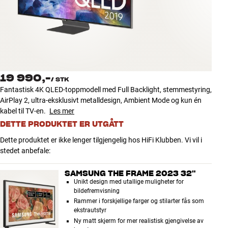
Tilbehør
INSPIRASJON
MERKER
19 990,-
/
STK
NYHETER
Fantastisk 4K QLED-toppmodell med Full Backlight, stemmestyring,
AirPlay 2, ultra-eksklusivt metalldesign, Ambient Mode og kun én
TILBUD
kabel til TV-en.
Les mer
DETTE PRODUKTET ER UTGÅTT
Finn Butikk
Dette produktet er ikke lenger tilgjengelig hos HiFi Klubben. Vi vil i
Kundeservice
stedet anbefale:
Logg inn
Kundeservice
SAMSUNG THE FRAME 2023 32"
Bygg med lyd
Unikt design med utallige muligheter for
bildefremvisning
Rammer i forskjellige farger og stilarter fås som
ekstrautstyr
Ny matt skjerm for mer realistisk gjengivelse av