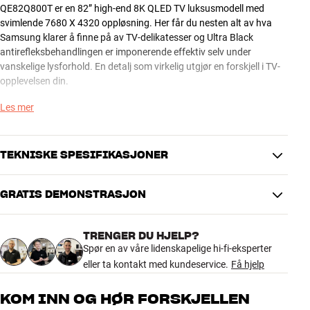
QE82Q800T er en 82” high-end 8K QLED TV luksusmodell med
svimlende 7680 X 4320 oppløsning. Her får du nesten alt av hva
Samsung klarer å finne på av TV-delikatesser og Ultra Black
antirefleksbehandlingen er imponerende effektiv selv under
vanskelige lysforhold. En detalj som virkelig utgjør en forskjell i TV-
opplevelsen din.
Les mer
I Q800T-serien er bakbelysningen løst med Full Backlight, der LED-
lyskildene sitter jevnt fordelt bak hele bildepanelet i stedet for langs
kantene som på mange billigere TV-er. I kombinasjon med den
raffinerte Ultimate 8K Dimming-funksjonen gir dette et sortnivå som
TEKNISKE SPESIFIKASJONER
kommer svært tett på OLED, samtidig som du får en helt overlegen
briljans og lysstyrke.
GRATIS DEMONSTRASJON
TILKOBLINGER
Større lydopplevelser med eARC
Bluetooth-inngang, Wi-Fi,
Blant årets nyheter i QE82Q800T er eARC slik at du igjennom en
Trådløs overføring
Bluetooth-utgang, Airplay 2
TRENGER DU HJELP?
tilkoblet HDMI-kabel kan overføre ukomprimert surroundlyd, inkl.
Spør en av våre lidenskapelige hi-fi-eksperter
Bilde inngang
HDMI
Dolby Atmos, til anlegget ditt eller en kompatibel lydplanke. Du får
eller ta kontakt med kundeservice.
Få hjelp
også mulighet til å stemmestyre TV-en via de innebygde
mikrofonene både i skjermen og i fjernkontrollen (Google Assistant
PRODUKTDATA
KOM INN OG HØR FORSKJELLEN
/ Amazon Alexa).
Høyde med fot (cm)
114,4