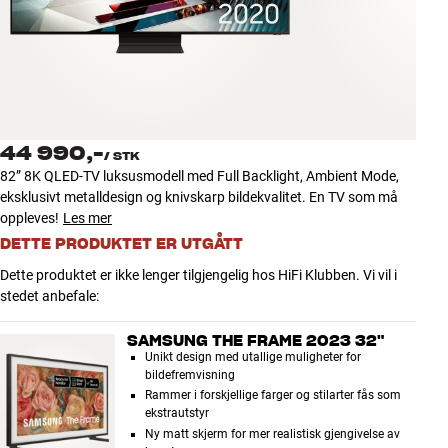
Tilbehør
INSPIRASJON
MERKER
44 990,-
/
STK
NYHETER
82” 8K QLED-TV luksusmodell med Full Backlight, Ambient Mode,
eksklusivt metalldesign og knivskarp bildekvalitet. En TV som må
TILBUD
oppleves!
Les mer
DETTE PRODUKTET ER UTGÅTT
Finn Butikk
Dette produktet er ikke lenger tilgjengelig hos HiFi Klubben. Vi vil i
Kundeservice
stedet anbefale:
Logg inn
Kundeservice
SAMSUNG THE FRAME 2023 32"
Bygg med lyd
Unikt design med utallige muligheter for
bildefremvisning
Rammer i forskjellige farger og stilarter fås som
ekstrautstyr
Ny matt skjerm for mer realistisk gjengivelse av