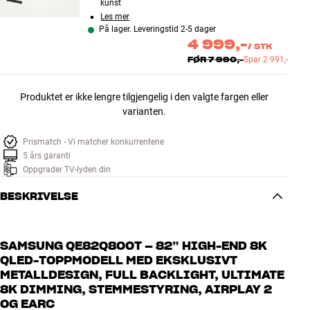
kunst
Les mer
På lager. Leveringstid 2-5 dager
4 999,-
/
STK
FØR
7 990,-
Spar
2 991,-
Produktet er ikke lengre tilgjengelig i den valgte fargen eller
varianten.
Prismatch - Vi matcher konkurrentene
5 års garanti
Oppgrader TV-lyden din
BESKRIVELSE
SAMSUNG QE82Q800T – 82” HIGH-END 8K
QLED-TOPPMODELL MED EKSKLUSIVT
METALLDESIGN, FULL BACKLIGHT, ULTIMATE
8K DIMMING, STEMMESTYRING, AIRPLAY 2
OG EARC