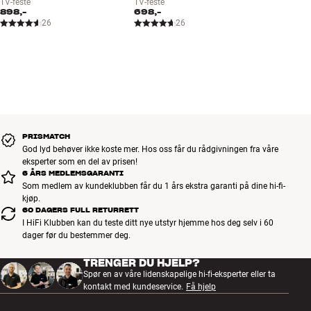
TV-feste
TV-feste
898,-
698,-
26
26
PRISMATCH
God lyd behøver ikke koste mer. Hos oss får du rådgivningen fra våre
eksperter som en del av prisen!
6 ÅRS MEDLEMSGARANTI
Som medlem av kundeklubben får du 1 års ekstra garanti på dine hi-fi-
kjøp.
60 DAGERS FULL RETURRETT
I HiFi Klubben kan du teste ditt nye utstyr hjemme hos deg selv i 60
dager før du bestemmer deg.
TRENGER DU HJELP?
Spør en av våre lidenskapelige hi-fi-eksperter eller ta
kontakt med kundeservice.
Få hjelp