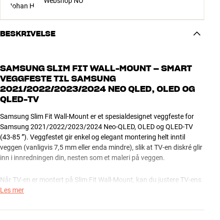
Webshop NO
BESKRIVELSE
SAMSUNG SLIM FIT WALL-MOUNT – SMART
VEGGFESTE TIL SAMSUNG
2021/2022/2023/2024 NEO QLED, OLED OG
QLED-TV
Samsung Slim Fit Wall-Mount er et spesialdesignet veggfeste for
Samsung 2021/2022/2023/2024 Neo-QLED, OLED og QLED-TV
(43-85 ”). Veggfestet gir enkel og elegant montering helt inntil
veggen (vanligvis 7,5 mm eller enda mindre), slik at TV-en diskré glir
inn i innredningen din, nesten som et maleri på veggen.
Når TV-en er montert på Slim Fit Wall-Mount, kan du justere TV-ens
vannrette helning med 10-15 grader, så du enkelt kan få den perfekt
Les mer
i vater. Og etter monteringen kan du via et par smarte bøyler vippe
TV-en litt ut fra veggen, så du kan får tilgang til baksiden, for