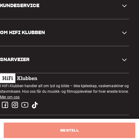
KUNDESERVICE
Kontakt oss
OM HIFI KLUBBEN
Spørsmål og svar
Retur og reklamasjon
Finn butikk
Angre på bestilling
SNARVEIER
Om oss
Levering
Kundeklubb
Gavekort
Handelsbetingelser
Lyttekveld
I HiFi Klubben handler alt om lyd og bilde – ikke kjøleskap, vaskemaskiner og
Bygg med lyd
stavmiksere. Hos oss får du musikk- og filmopplevelser for hver eneste krone.
Personvernpolicy
Konkurranser
Mer om oss
Montering og installasjon
Jobb i HiFi Klubben
Lei en SOUNDBOKS
Retur av el-avfall
BESTILL
Hi-Fi Klubben AS - org.nr NO928379442MVA
Produktanmeldelser