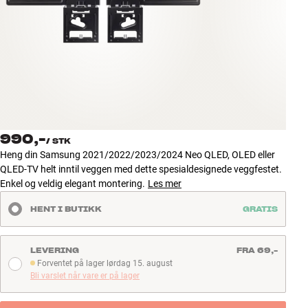
Tilbehør
INSPIRASJON
MERKER
NYHETER
990,-
/
STK
TILBUD
Heng din Samsung 2021/2022/2023/2024 Neo QLED, OLED eller
QLED-TV helt inntil veggen med dette spesialdesignede veggfestet.
Enkel og veldig elegant montering.
Les mer
Finn Butikk
Kundeservice
HENT I BUTIKK
GRATIS
Logg inn
Kundeservice
Bygg med lyd
LEVERING
FRA 69,-
Forventet på lager lørdag 15. august
Forventet på lager lørdag 15. august
Bli varslet når vare er på lager