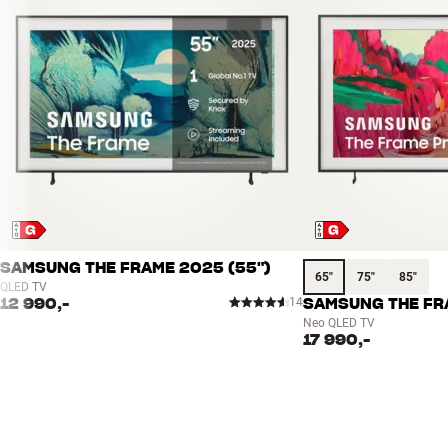
SAMSUNG THE FRAME 2025 (55")
65"
75"
85"
QLED TV
12 990,-
14
SAMSUNG THE FRA
Neo QLED TV
17 990,-