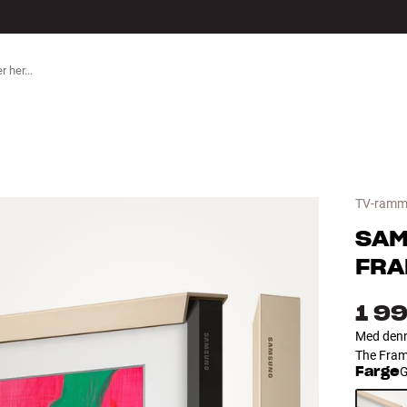
ILBEHØR
TV-ramm
SA
FRA
1 99
Med denn
The Fram
Farge
G