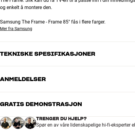
The Frame. Slik kan du få TV-en til å passe inn i din innrednin
og enkelt å montere den.
Samsung The Frame - Frame 85" fås i flere farger.
Mer fra Samsung
TEKNISKE SPESIFIKASJONER
ANMELDELSER
DIMENSJONER OG DESIGN
Farge
Gull
Modell / Variant
Gull
Vekt produkt (kg)
1,22
GRATIS DEMONSTRASJON
5
Vekt emballasje (kg)
2,04
Mål (emballasje)
155,4 x 9,7 x 9,8 cm (bredde 
4
TRENGER DU HJELP?
Spør en av våre lidenskapelige hi-fi-eksperter 
3
GENERELLE EGENSKAPER