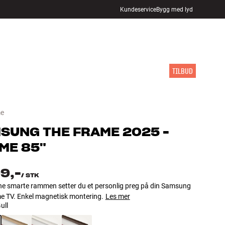
Kundeservice
Bygg med lyd
FINN BUTIKK
LOGG INN
HANDLEKURV
INSPIRASJON
MERKER
NYHETER
TILBUD
e
MSUNG
THE FRAME 2025 -
ME 85"
9,-
/
STK
e smarte rammen setter du et personlig preg på din Samsung
e TV. Enkel magnetisk montering.
Les mer
ull