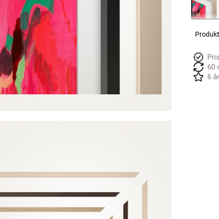
Produkte
Pri
60 
6 å