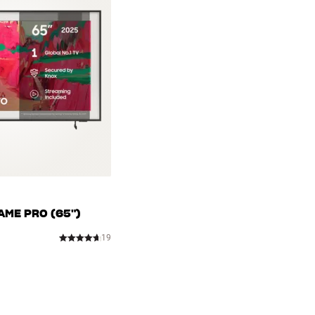
ME PRO (65")
19