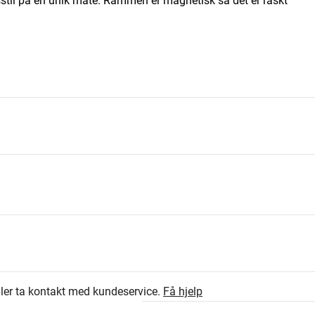
gsstil på en unik måte. Rammen er magnetisk så det er raskt
1
5.0
x høyde x dybde)
0
eller ta kontakt med kundeservice.
Få hjelp
0