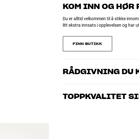
1 anmeldelse
0
KOM INN OG HØR
0
Du er alltid velkommen til å stikke innom
litt ekstra innsats i opplevelsen og har 
Sorter
FINN BUTIKK
RÅDGIVNING DU K
Våre medarbeidere er ekte entusiaster s
gjelder musikk eller hjemmekino. Fortel
TOPPKVALITET S
og ditt budsjett best
Alle HiFi Klubbens produkter for musikk
vare i mange år. Det er bra for både lo
BOOK EN EKSPERT