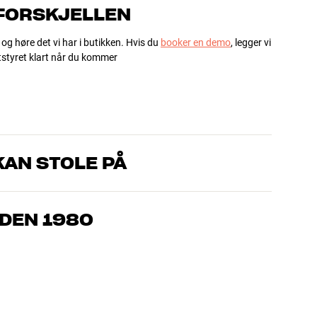
 FORSKJELLEN
 og høre det vi har i butikken. Hvis du
booker en demo
, legger vi
utstyret klart når du kommer
AN STOLE PÅ
om kjenner produktene og brenner for god lyd – enten det
l oss hva du drømmer om, så finner vi løsningen som passer deg
IDEN 1980
, hjemmekino og TV er håndplukket kvalitet som er laget for å
mmeboken og miljøet.