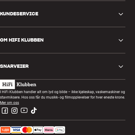
KUNDESERVICE
Kontakt oss
OM HIFI KLUBBEN
Spørsmål og svar
Retur og reklamasjon
Finn butikk
Angre på bestilling
SNARVEIER
Om oss
Levering
Kundeklubb
Gavekort
Handelsbetingelser
Lyttekveld
I HiFi Klubben handler alt om lyd og bilde – ikke kjøleskap, vaskemaskiner og
Bygg med lyd
stavmiksere. Hos oss får du musikk- og filmopplevelser for hver eneste krone.
Personvernpolicy
Konkurranser
Mer om oss
Montering og installasjon
Jobb i HiFi Klubben
Lei en SOUNDBOKS
Retur av el-avfall