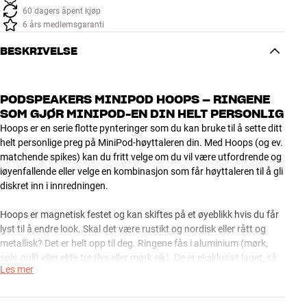
60 dagers åpent kjøp
6 års medlemsgaranti
BESKRIVELSE
PODSPEAKERS MINIPOD HOOPS – RINGENE
SOM GJØR MINIPOD-EN DIN HELT PERSONLIG
Hoops er en serie flotte pynteringer som du kan bruke til å sette ditt
helt personlige preg på MiniPod-høyttaleren din. Med Hoops (og ev.
matchende spikes) kan du fritt velge om du vil være utfordrende og
iøyenfallende eller velge en kombinasjon som får høyttaleren til å gli
diskret inn i innredningen.
Hoops er magnetisk festet og kan skiftes på et øyeblikk hvis du får
lyst til å endre look. Skal det være rustikt og nordisk eller rått og
metallisk? Det er helt opp til deg. Ringene fås i aluminium (mørk,
sølv, gull) eller ekte tre (lys eller mørk eik). De er eksklusivt laget, så
Les mer
du får et elegant og personlig uttrykk og ikke bare billig plast-bling,
slik det ofte er med andre såkalte designhøyttalere.