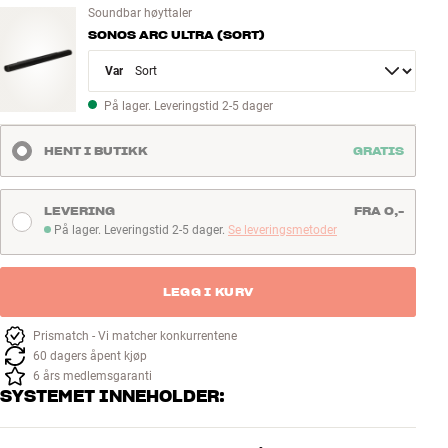
Soundbar høyttaler
SONOS ARC ULTRA (SORT)
Variant
På lager. Leveringstid 2-5 dager
HENT I BUTIKK
GRATIS
LEVERING
FRA 0,-
På lager. Leveringstid 2-5 dager.
Se leveringsmetoder
På lager. Leveringstid 2-5 dager
LEGG I KURV
Prismatch - Vi matcher konkurrentene
60 dagers åpent kjøp
6 års medlemsgaranti
SYSTEMET INNEHOLDER: