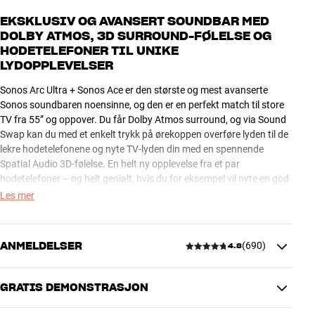
EKSKLUSIV OG AVANSERT SOUNDBAR MED
DOLBY ATMOS, 3D SURROUND-FØLELSE OG
HODETELEFONER TIL UNIKE
LYDOPPLEVELSER
Sonos Arc Ultra + Sonos Ace er den største og mest avanserte
Sonos soundbaren noensinne, og den er en perfekt match til store
TV fra 55” og oppover. Du får Dolby Atmos surround, og via Sound
Swap kan du med et enkelt trykk på ørekoppen overføre lyden til de
lekre hodetelefonene og nyte TV-lyden din med en spennende
Spatial Audio 3D-følelse. En helt ny opplevelse fra et par
hodetelefoner – og helt genialt, hvis du for eksempel vil nyte en god
film eller konsert om kvelden etter at barna har lagt seg.
Les mer
Sonos Arc Ultra starter opp og slukker automatisk ned igjen
sammen med TV, og via HDMI/eARC kan du styre lydstyrken med
ANMELDELSER
(
690
)
4.8
din originale TV-fjernkontroll. Trueplay digital romkorreksjon og
stemmestyring med innebyggede mikrofoner setter prikken over i-
en på en suveren brukeropplevelse, som er lysår bedre enn det du
GRATIS DEMONSTRASJON
4.8
får fra TV-ets egne bittesmå innebyggede høyttalere.