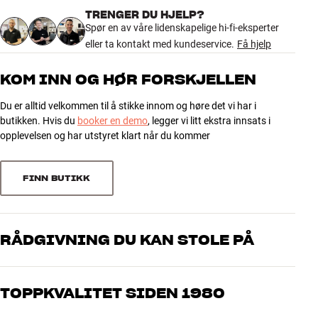
TRENGER DU HJELP?
Les mer om de enkelte produktene på våre produktsider, eller kom
690 anmeldelser
Spør en av våre lidenskapelige hi-fi-eksperter
innom din nærmeste HiFi Klubben butikk. Vi er alltid klar til å hjelpe
eller ta kontakt med kundeservice.
Få hjelp
deg.
5
578
KOM INN OG HØR FORSKJELLEN
4
81
Du er alltid velkommen til å stikke innom og høre det vi har i
3
22
butikken. Hvis du
booker en demo
, legger vi litt ekstra innsats i
2
2
opplevelsen og har utstyret klart når du kommer
1
7
FINN BUTIKK
Sorter
RÅDGIVNING DU KAN STOLE PÅ
Våre medarbeidere er ekte entusiaster som kjenner produktene og
brenner for god lyd – enten det gjelder musikk eller hjemmekino.
TOPPKVALITET SIDEN 1980
Fortell oss hva du drømmer om, så finner vi løsningen som passer
deg og ditt budsjett best