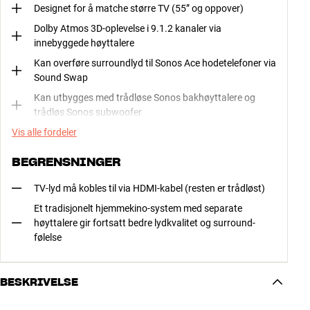
Designet for å matche større TV (55” og oppover)
Dolby Atmos 3D-oplevelse i 9.1.2 kanaler via
innebyggede høyttalere
Kan overføre surroundlyd til Sonos Ace hodetelefoner via
Sound Swap
Kan utbygges med trådløse Sonos bakhøyttalere og
trådløs Sonos subwoofer
Vis alle fordeler
BEGRENSNINGER
TV-lyd må kobles til via HDMI-kabel (resten er trådløst)
Et tradisjonelt hjemmekino-system med separate
høyttalere gir fortsatt bedre lydkvalitet og surround-
følelse
BESKRIVELSE