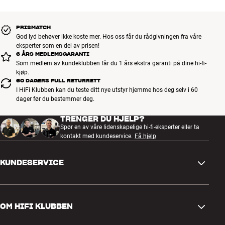
PRISMATCH
God lyd behøver ikke koste mer. Hos oss får du rådgivningen fra våre
eksperter som en del av prisen!
6 ÅRS MEDLEMSGARANTI
Som medlem av kundeklubben får du 1 års ekstra garanti på dine hi-fi-
kjøp.
60 DAGERS FULL RETURRETT
I HiFi Klubben kan du teste ditt nye utstyr hjemme hos deg selv i 60
dager før du bestemmer deg.
TRENGER DU HJELP?
Spør en av våre lidenskapelige hi-fi-eksperter eller ta
kontakt med kundeservice.
Få hjelp
KUNDESERVICE
Kontakt oss
OM HIFI KLUBBEN
Spørsmål og svar