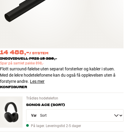
Tilbehør
INSPIRASJON
MERKER
NYHETER
14 488,-
/
SYSTEM
INDIVIDUELL PRIS 15 386,-
Spar på samlet pakke 898,-
TILBUD
Flott surround-følelse uten separat forsterker og kabler i stuen.
Med de lekre hodetelefonene kan du også få opplevelsen uten å
Finn Butikk
forstyrre andre.
Les mer
Kundeservice
KONFIGURER
Logg inn
Trådløs hodetelefon
Kundeservice
SONOS ACE (SORT)
Bygg med lyd
Variant
På lager. Leveringstid 2-5 dager