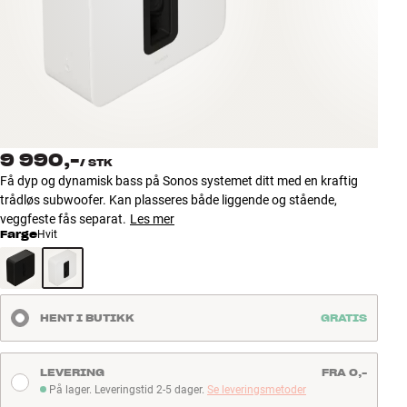
Tilbehør
INSPIRASJON
MERKER
NYHETER
9 990,-
/
STK
Få dyp og dynamisk bass på Sonos systemet ditt med en kraftig
TILBUD
trådløs subwoofer. Kan plasseres både liggende og stående,
veggfeste fås separat.
Les mer
Farge
Hvit
Finn Butikk
Kundeservice
Logg inn
Kundeservice
HENT I BUTIKK
GRATIS
Bygg med lyd
LEVERING
FRA 0,-
På lager. Leveringstid 2-5 dager.
Se leveringsmetoder
På lager. Leveringstid 2-5 dager