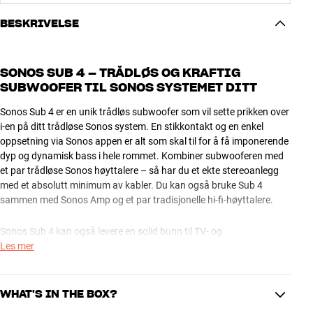
BESKRIVELSE
SONOS SUB 4 – TRÅDLØS OG KRAFTIG
SUBWOOFER TIL SONOS SYSTEMET DITT
Sonos Sub 4 er en unik trådløs subwoofer som vil sette prikken over
i-en på ditt trådløse Sonos system. En stikkontakt og en enkel
oppsetning via Sonos appen er alt som skal til for å få imponerende
dyp og dynamisk bass i hele rommet. Kombiner subwooferen med
et par trådløse Sonos høyttalere – så har du et ekte stereoanlegg
med et absolutt minimum av kabler. Du kan også bruke Sub 4
sammen med Sonos Amp og et par tradisjonelle hi-fi-høyttalere.
Sonos Sub 4 kan også levere en solid bunn til TV- og
filmopplevelsene dine sammen med en Sonos soundbar og evt. to
Les mer
trådløse Sonos høyttalere til surround bakkanaler. Her kan du
virkelig nyte den trådløse komforten i forhold til et tradisjonelt
hjemmekino-anlegg med tilhørende kabelstrekk. Med den gode
WHAT'S IN THE BOX?
kraften får du eksplosjoner og filmeffekter, som treffer rett i