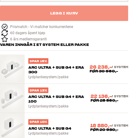
LEGG I KURV
Prismatch - Vi matcher konkurrentene
60 dagers åpent kjøp
6 års medlemsgaranti
VAREN INNGÅR I ET SYSTEM ELLER PAKKE
SPAR 15%
26 238,-
ARC ULTRA + SUB G4 + ERA
/
SYSTEM
FØR
30 960,-
300
Lydplankesystem/pakke
SPAR 13%
22 136,-
ARC ULTRA + SUB G4 + ERA
/
SYSTEM
FØR
25 560,-
100
Lydplankesystem/pakke
SPAR 10%
18 880,-
/
SYSTEM
ARC ULTRA + SUB G4
FØR
20 980,-
Lydplankesystem/pakke