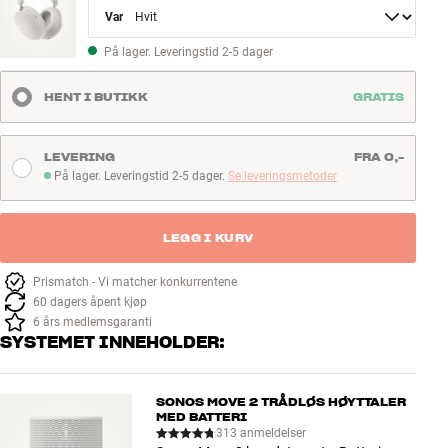
Variant
På lager. Leveringstid 2-5 dager
HENT I BUTIKK
GRATIS
LEVERING
FRA 0,-
På lager. Leveringstid 2-5 dager.
Se leveringsmetoder
På lager. Leveringstid 2-5 dager
LEGG I KURV
Prismatch - Vi matcher konkurrentene
60 dagers åpent kjøp
6 års medlemsgaranti
SYSTEMET INNEHOLDER:
SONOS MOVE 2 TRÅDLØS HØYTTALER
MED BATTERI
313 anmeldelser