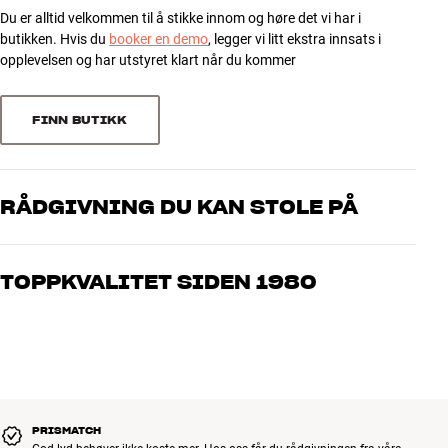
Du er alltid velkommen til å stikke innom og høre det vi har i
3
20
butikken. Hvis du
booker en demo
, legger vi litt ekstra innsats i
2
3
opplevelsen og har utstyret klart når du kommer
1
3
FINN BUTIKK
Sorter
RÅDGIVNING DU KAN STOLE PÅ
Våre medarbeidere er ekte entusiaster som kjenner produktene og
brenner for god lyd – enten det gjelder musikk eller hjemmekino.
TOPPKVALITET SIDEN 1980
Fortell oss hva du drømmer om, så finner vi løsningen som passer
deg og ditt budsjett best
Alle HiFi Klubbens produkter for musikk, hjemmekino og TV er
håndplukket kvalitet som er laget for å vare i mange år. Det er bra
for både lommeboken og miljøet.
BOOK EN EKSPERT
PRISMATCH