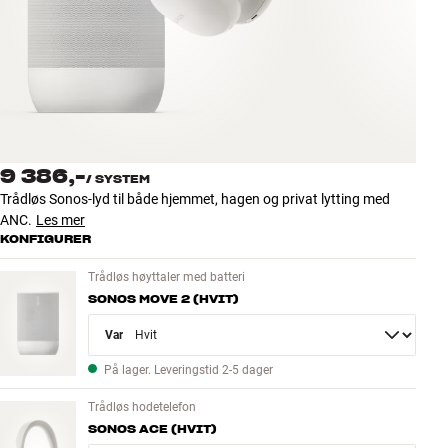
Tilbehør
INSPIRASJON
MERKER
NYHETER
9 386,-
/
SYSTEM
Trådløs Sonos-lyd til både hjemmet, hagen og privat lytting med
TILBUD
ANC.
Les mer
KONFIGURER
Finn Butikk
Trådløs høyttaler med batteri
Kundeservice
SONOS MOVE 2 (HVIT)
Logg inn
Kundeservice
Variant
Bygg med lyd
På lager. Leveringstid 2-5 dager
Trådløs hodetelefon
SONOS ACE (HVIT)