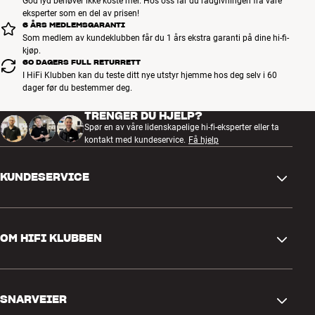
God lyd behøver ikke koste mer. Hos oss får du rådgivningen fra våre
eksperter som en del av prisen!
6 ÅRS MEDLEMSGARANTI
Som medlem av kundeklubben får du 1 års ekstra garanti på dine hi-fi-
kjøp.
60 DAGERS FULL RETURRETT
I HiFi Klubben kan du teste ditt nye utstyr hjemme hos deg selv i 60
dager før du bestemmer deg.
TRENGER DU HJELP?
Spør en av våre lidenskapelige hi-fi-eksperter eller ta
kontakt med kundeservice.
Få hjelp
KUNDESERVICE
Kontakt oss
OM HIFI KLUBBEN
Spørsmål og svar
Retur og reklamasjon
Finn butikk
Angre på bestilling
SNARVEIER
Om oss