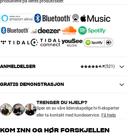
produktene på deres produktsider.
ANMELDELSER
(
521
)
4.7
GRATIS DEMONSTRASJON
4.7
TRENGER DU HJELP?
521 anmeldelser
Spør en av våre lidenskapelige hi-fi-eksperter
eller ta kontakt med kundeservice.
Få hjelp
5
419
KOM INN OG HØR FORSKJELLEN
4
76