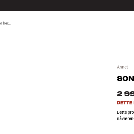
ILBEHØR
Annet
SON
2 9
DETTE
Dette pro
nåværend