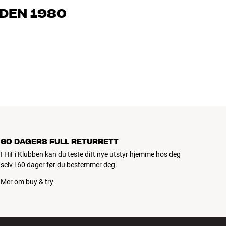
l oss hva du drømmer om, så finner vi løsningen som passer deg
IDEN 1980
, hjemmekino og TV er håndplukket kvalitet som er laget for å
mmeboken og miljøet.
60 DAGERS FULL RETURRETT
I HiFi Klubben kan du teste ditt nye utstyr hjemme hos deg
selv i 60 dager før du bestemmer deg.
Mer om buy & try