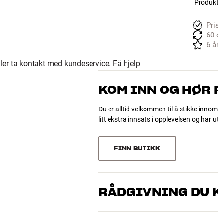
Produkte
Pri
60 
6 å
eller ta kontakt med kundeservice.
Få hjelp
KOM INN OG HØR
Du er alltid velkommen til å stikke innom
litt ekstra innsats i opplevelsen og har 
FINN BUTIKK
RÅDGIVNING DU K
Våre medarbeidere er ekte entusiaster s