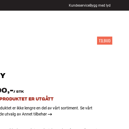
Kundeservice
Bygg med lyd
FINN BUTIKK
LOGG INN
HANDLEKURV
INSPIRASJON
MERKER
NYHETER
TILBUD
Y
90,-
/
STK
 PRODUKTET ER UTGÅTT
duktet er ikke lengre en del av vårt sortiment. Se vårt
e utvalg av Annet tilbehør