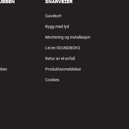
LUBBEN
SNARVEIER
Gavekort
Bygg med lyd
Montering og installasjon
Lei en SOUNDBOKS
Retur av el-avfall
bben
Produktanmeldelser
Cookies