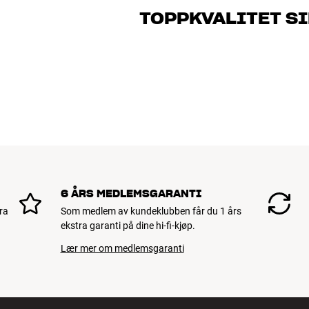
gjelder musikk eller hjemmekino. Fortel
TOPPKVALITET S
og ditt budsjett best
Alle HiFi Klubbens produkter for musikk
vare i mange år. Det er bra for både lo
BOOK EN EKSPERT
6 ÅRS MEDLEMSGARANTI
ra
Som medlem av kundeklubben får du 1 års
ekstra garanti på dine hi-fi-kjøp.
Lær mer om medlemsgaranti