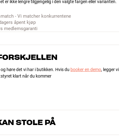
t er ikke lengre tilgjengelig i den valgte fargen eller varianten.
smatch - Vi matcher konkurrentene
dagers åpent kjøp
rs medlemsgaranti
 FORSKJELLEN
 og høre det vi har i butikken. Hvis du
booker en demo
, legger vi
utstyret klart når du kommer
AN STOLE PÅ
om kjenner produktene og brenner for god lyd – enten det