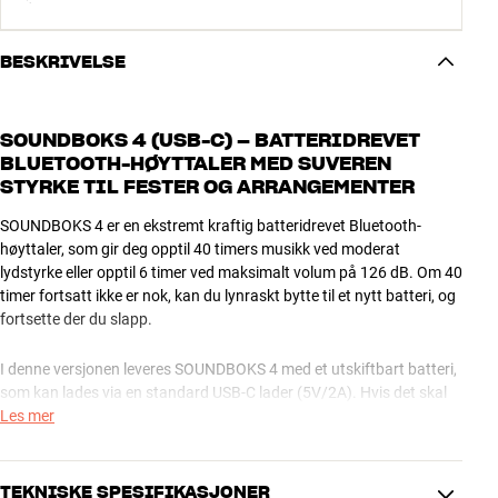
BESKRIVELSE
SOUNDBOKS 4 (USB-C) – BATTERIDREVET
BLUETOOTH-HØYTTALER MED SUVEREN
STYRKE TIL FESTER OG ARRANGEMENTER
SOUNDBOKS 4 er en ekstremt kraftig batteridrevet Bluetooth-
høyttaler, som gir deg opptil 40 timers musikk ved moderat
lydstyrke eller opptil 6 timer ved maksimalt volum på 126 dB. Om 40
timer fortsatt ikke er nok, kan du lynraskt bytte til et nytt batteri, og
fortsette der du slapp.
I denne versjonen leveres SOUNDBOKS 4 med et utskiftbart batteri,
som kan lades via en standard USB-C lader (5V/2A). Hvis det skal
gå raskere, anbefaler vi den dedikerte SOUNDBOKS USB-C laderen,
Les mer
som med en ladeeffekt på hele 65 watt kan fikse en full oppladning
på kun 2 timer (tar opptil 10 timer med en vanlig lader). Den høye
effekten gjør det også mulig å spille på fullt volum med laderen
TEKNISKE SPESIFIKASJONER