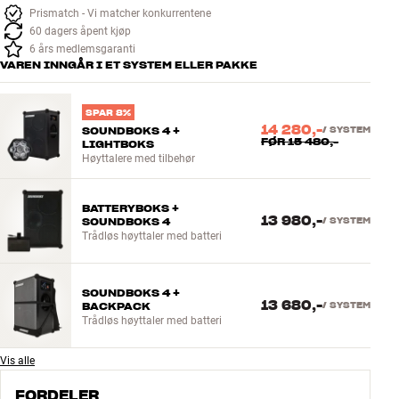
Prismatch - Vi matcher konkurrentene
60 dagers åpent kjøp
6 års medlemsgaranti
VAREN INNGÅR I ET SYSTEM ELLER PAKKE
SPAR 8%
14 280,-
SOUNDBOKS 4 +
/
SYSTEM
FØR
15 480,-
LIGHTBOKS
Høyttalere med tilbehør
BATTERYBOKS +
13 980,-
SOUNDBOKS 4
/
SYSTEM
Trådløs høyttaler med batteri
SOUNDBOKS 4 +
13 680,-
BACKPACK
/
SYSTEM
Trådløs høyttaler med batteri
Vis alle
FORDELER