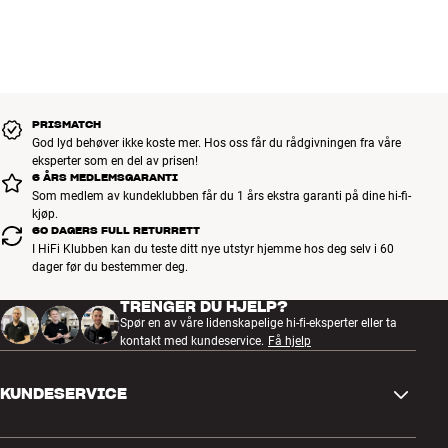
som ekstratilbehør
kultfilmen Spinal Tap. På venstre side kan du på få sekunder raskt
koble til et nyt batteri, hvis det gamle skulle gå tomt for strøm
(ekstratilbehør), eller du kan lade opp SOUNDBOKS 4, samtidig med
at den spiller. Begge sider er utstyrt med solide håndtak i stål, så du
kan ta med deg høyttaleren overalt.
Mer fra SOUNDBOKS
PRISMATCH
God lyd behøver ikke koste mer. Hos oss får du rådgivningen fra våre
eksperter som en del av prisen!
6 ÅRS MEDLEMSGARANTI
Som medlem av kundeklubben får du 1 års ekstra garanti på dine hi-fi-
kjøp.
60 DAGERS FULL RETURRETT
I HiFi Klubben kan du teste ditt nye utstyr hjemme hos deg selv i 60
dager før du bestemmer deg.
TRENGER DU HJELP?
Spør en av våre lidenskapelige hi-fi-eksperter eller ta
kontakt med kundeservice.
Få hjelp
KUNDESERVICE