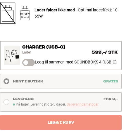
Les mer
Lader følger ikke med
- Optimal ladeeffekt: 10-
10 - 65W,
65W
Normal
CHARGER (USB-C)
599,-
/
STK
Lader
Legg til sammen med SOUNDBOKS 4 (USB-C)
HENT I BUTIKK
GRATIS
LEVERING
FRA 0,-
På lager. Leveringstid 2-5 dager.
Se leveringsmetoder
På lager. Leveringstid 2-5 dager
LEGG I KURV