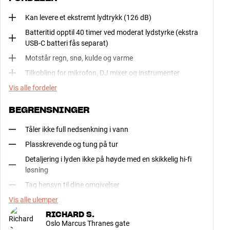
Kan levere et ekstremt lydtrykk (126 dB)
Batteritid opptil 40 timer ved moderat lydstyrke (ekstra
USB-C batteri fås separat)
Motstår regn, snø, kulde og varme
Tilkobling for mikrofon, DJ mixer og instrumenter
Vis alle fordeler
BEGRENSNINGER
Tåler ikke full nedsenkning i vann
Plasskrevende og tung på tur
Detaljering i lyden ikke på høyde med en skikkelig hi-fi
løsning
Tag hensyn til dine omgivelser
Vis alle ulemper
RICHARD S.
Oslo Marcus Thranes gate