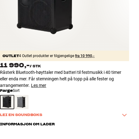
Tilbehør
INSPIRASJON
MERKER
NYHETER
OUTLET
4 Outlet produkter er tilgjengelige
fra 10 990,-
11 990,-
/
STK
TILBUD
Råsterk Bluetooth-høyttaler med batteri til festmusikk i 40 timer
eller enda mer. Får stemningen helt på topp på alle fester og
Finn Butikk
arrangementer.
Les mer
Kundeservice
Farge
Sort
Logg inn
Kundeservice
Bygg med lyd
LEI EN SOUNDBOKS
Skal festen bare vare én dag eller en helg? Da kan du nøye deg med 
INFORMASJON OM LADER
å leie en SOUNDBOKS og få den fulle festopplevelsen uten å kjøpe.