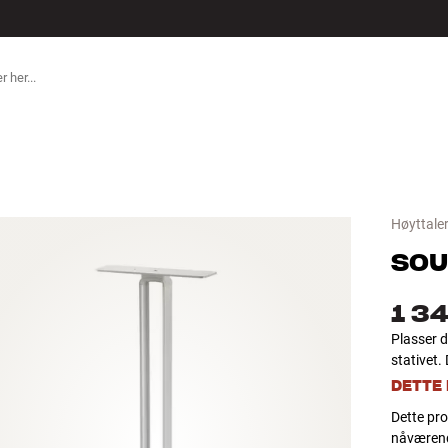
ILBEHØR
Høyttaler
SOU
1 34
Plasser 
stativet.
DETTE
Dette pro
nåværende