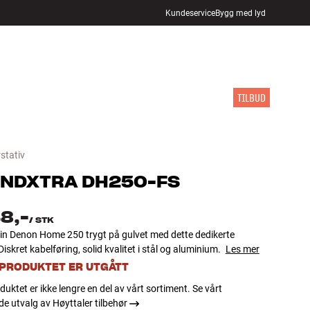
Kundeservice
Bygg med lyd
FINN BUTIKK
LOGG INN
HANDLEKURV
INSPIRASJON
MERKER
NYHETER
TILBUD
stativ
NDXTRA
DH250-FS
8,-
/
STK
din Denon Home 250 trygt på gulvet med dette dedikerte
 Diskret kabelføring, solid kvalitet i stål og aluminium.
Les mer
 PRODUKTET ER UTGÅTT
duktet er ikke lengre en del av vårt sortiment. Se vårt
 utvalg av Høyttaler tilbehør