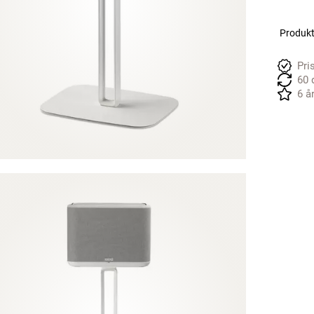
Produkte
Pri
60 
6 å