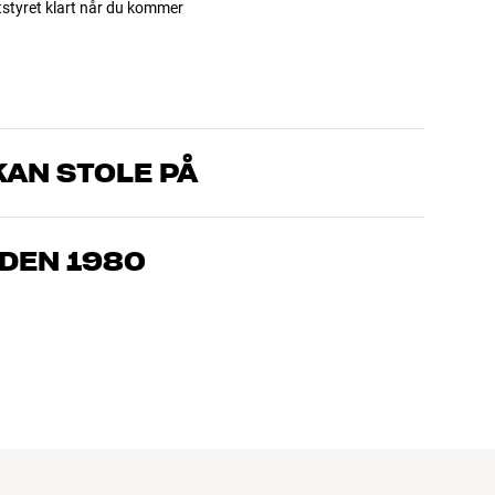
utstyret klart når du kommer
AN STOLE PÅ
om kjenner produktene og brenner for god lyd – enten det
l oss hva du drømmer om, så finner vi løsningen som passer deg
IDEN 1980
, hjemmekino og TV er håndplukket kvalitet som er laget for å
mmeboken og miljøet.