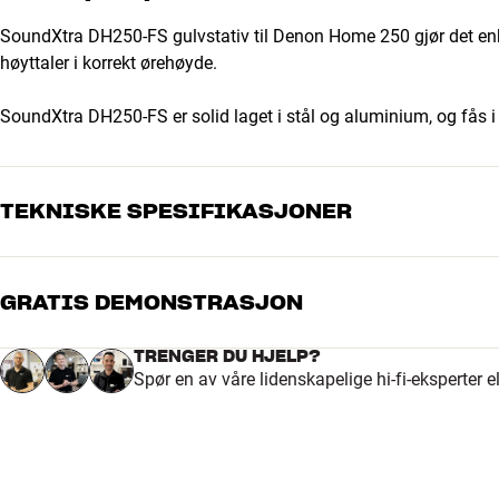
SoundXtra DH250-FS gulvstativ til Denon Home 250 gjør det enk
høyttaler i korrekt ørehøyde.
SoundXtra DH250-FS er solid laget i stål og aluminium, og fås i so
TEKNISKE SPESIFIKASJONER
GRATIS DEMONSTRASJON
DIMENSJONER OG DESIGN
Farge
Hvit
TRENGER DU HJELP?
Vekt produkt (kg)
4,75
Spør en av våre lidenskapelige hi-fi-eksperter 
Vekt emballasje (kg)
6
Mål (emballasje)
32,5 x 6 x 70 cm (bredde x hø
GENERELLE EGENSKAPER