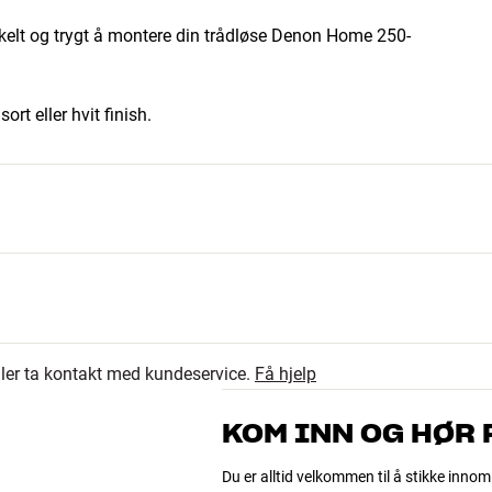
elt og trygt å montere din trådløse Denon Home 250-
rt eller hvit finish.
eller ta kontakt med kundeservice.
Få hjelp
yde x dybde)
KOM INN OG HØR
Du er alltid velkommen til å stikke innom