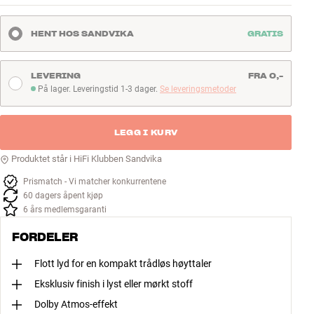
HENT HOS SANDVIKA
GRATIS
LEVERING
FRA 0,-
På lager. Leveringstid 1-3 dager.
Se leveringsmetoder
På lager. Leveringstid 1-3 dager
LEGG I KURV
Produktet står i HiFi Klubben Sandvika
Prismatch - Vi matcher konkurrentene
60 dagers åpent kjøp
6 års medlemsgaranti
FORDELER
Flott lyd for en kompakt trådløs høyttaler
Eksklusiv finish i lyst eller mørkt stoff
Dolby Atmos-effekt