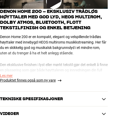
DENON HOME 200 – EKSKLUSIV TRÅDLØS
HØYTTALER MED GOD LYD, HEOS MULTIROM,
DOLBY ATMOS, BLUETOOTH, FLOTT
TEKSTILFINISH OG ENKEL BETJENING
Denon Home 200 er en kompakt, elegant og velspillende trådløs
høyttaler med innebygd HEOS multiroms musikkstreaming. Her får
du en skikkelig god og musikalsk bakgrunnslyd i et mindre rom,
uten at du trenger å ha et helt anlegg stående.
Den eksklusive finishen i lyst eller mørkt tekstil gjør det enkelt å finne
en plassering som gjør både høyttaleren og innredningen din full
rettferdighet. Som en stor nyhet i denne generasjonen spiller Denon
Les mer
Produktet finnes også som ny vare
Home 200 også Dolby Atmos, slik at du kan få en helt ny og
spennende romfølelse i musikkopplevelsen din fra et raskt
voksende antall Atmos-musikkfiler på de store strømmetjenestene.
TEKNISKE SPESIFIKASJONER
Vær oppmerksom på at Home 200 ikke har dedikerte
oppovervendte Atmos-enheter som de større modellene i serien.
VIDEOER
Den kan derfor ikke gi helt så overbevisende romfølelse i lyden som