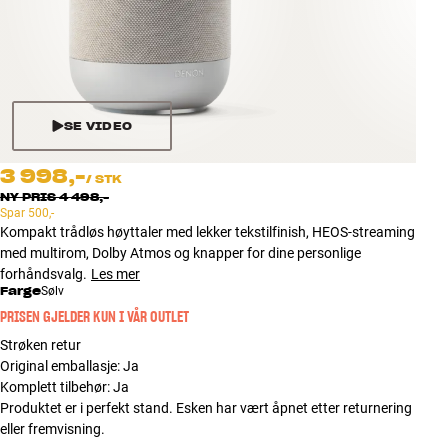
Tilbehør
INSPIRASJON
MERKER
SE VIDEO
NYHETER
3 998,-
/
STK
NY PRIS
4 498,-
Spar
500,-
TILBUD
Kompakt trådløs høyttaler med lekker tekstilfinish, HEOS-streaming
med multirom, Dolby Atmos og knapper for dine personlige
Finn Butikk
forhåndsvalg.
Les mer
Farge
Kundeservice
Sølv
Logg inn
PRISEN GJELDER KUN I VÅR OUTLET
Kundeservice
Strøken retur
Bygg med lyd
Original emballasje
:
Ja
Komplett tilbehør
:
Ja
Produktet er i perfekt stand. Esken har vært åpnet etter returnering
eller fremvisning.