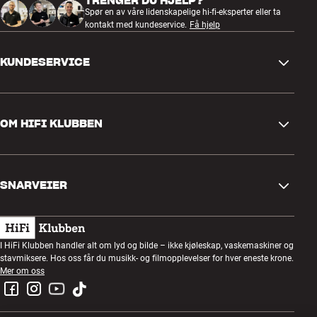
TRENGER DU HJELP?
Spør en av våre lidenskapelige hi-fi-eksperter eller ta
kontakt med kundeservice.
Få hjelp
KUNDESERVICE
Kontakt oss
OM HIFI KLUBBEN
Spørsmål og svar
Retur og reklamasjon
Finn butikk
Angre på bestilling
SNARVEIER
Om oss
Levering
Kundeklubb
Gavekort
Handelsbetingelser
Lyttekveld
I HiFi Klubben handler alt om lyd og bilde – ikke kjøleskap, vaskemaskiner og
Bygg med lyd
stavmiksere. Hos oss får du musikk- og filmopplevelser for hver eneste krone.
Personvernpolicy
Konkurranser
Mer om oss
Montering og installasjon
Jobb i HiFi Klubben
Lei en SOUNDBOKS