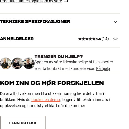
Produktet finnes også som ny vare
TEKNISKE SPESIFIKASJONER
ANMELDELSER
(
14
)
4.8
YTELSE
Forlengerkabel inkludert
Nei
TRENGER DU HJELP?
4.8
Spør en av våre lidenskapelige hi-fi-eksperter
GENERELLE EGENSKAPER
eller ta kontakt med kundeservice.
Få hjelp
Veggfeste for Bluesound PULSE M
14 anmeldelser
Skruer til montering medfølger
KOM INN OG HØR FORSKJELLEN
Mål: 13,5 x 15,1 cm (H x D)
Du er alltid velkommen til å stikke innom og høre det vi har i
5
12
butikken. Hvis du
booker en demo
, legger vi litt ekstra innsats i
4
1
opplevelsen og har utstyret klart når du kommer
3
1
2
0
FINN BUTIKK