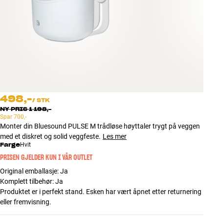
Tilbehør
INSPIRASJON
MERKER
NYHETER
498,-
/
STK
TILBUD
NY PRIS
1 198,-
Spar
700,-
Monter din Bluesound PULSE M trådløse høyttaler trygt på veggen
Finn Butikk
med et diskret og solid veggfeste.
Les mer
Kundeservice
Farge
Hvit
Logg inn
PRISEN GJELDER KUN I VÅR OUTLET
Kundeservice
Original emballasje
:
Ja
Bygg med lyd
Komplett tilbehør
:
Ja
Produktet er i perfekt stand. Esken har vært åpnet etter returnering
eller fremvisning.