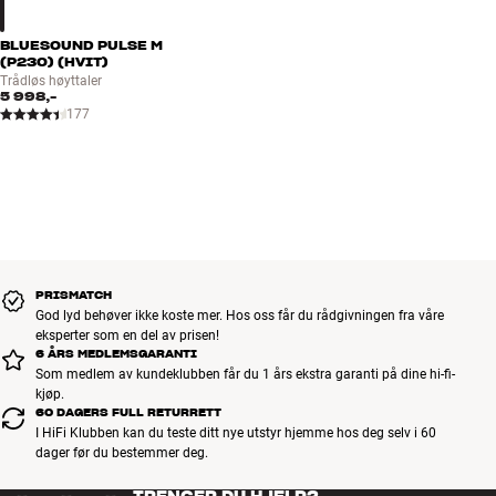
BLUESOUND PULSE M
(P230) (HVIT)
Trådløs høyttaler
5 998,-
177
PRISMATCH
God lyd behøver ikke koste mer. Hos oss får du rådgivningen fra våre
eksperter som en del av prisen!
6 ÅRS MEDLEMSGARANTI
Som medlem av kundeklubben får du 1 års ekstra garanti på dine hi-fi-
kjøp.
60 DAGERS FULL RETURRETT
I HiFi Klubben kan du teste ditt nye utstyr hjemme hos deg selv i 60
dager før du bestemmer deg.