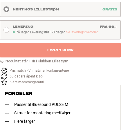
HENT HOS LILLESTRØM
GRATIS
LEVERING
FRA 69,-
På lager. Leveringstid 1-3 dager.
Se leveringsmetoder
På lager. Leveringstid 1-3 dager
LEGG I KURV
Produktet står i HiFi Klubben Lillestrøm
Prismatch - Vi matcher konkurrentene
60 dagers åpent kjøp
6 års medlemsgaranti
FORDELER
Passer til Bluesound PULSE M
Skruer for montering medfølger
Flere farger