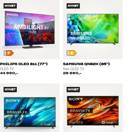
NYHET
NYHET
PHILIPS OLED 811 (77")
SAMSUNG QN82H (85")
OLED TV
Neo QLED TV
44 990,-
29 990,-
NYHET
NYHET