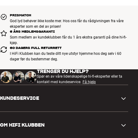
PRISMATCH
God lyd behøver ikke koste mer. Hos oss får du rådgivningen fra våre
eksperter som en del av prisen!
6 ÅRS MEDLEMSGARANTI
Som medlem av kundeklubben får du 1 års ekstra garanti på dine hi-fi-
kjøp.
60 DAGERS FULL RETURRETT
I HiFi Klubben kan du teste ditt nye utstyr hjemme hos deg selv i 60
dager før du bestemmer deg.
TRENGER DU HJELP?
Spør en av våre lidenskapelige hi-fi-eksperter eller ta
kontakt med kundeservice.
Få hjelp
KUNDESERVICE
Kontakt oss
OM HIFI KLUBBEN
Spørsmål og svar