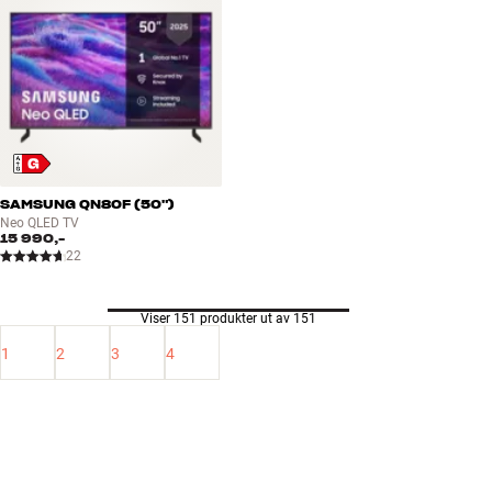
SAMSUNG QN80F (50")
Neo QLED TV
15 990,-
22
Viser 151 produkter ut av 151
1
2
3
4