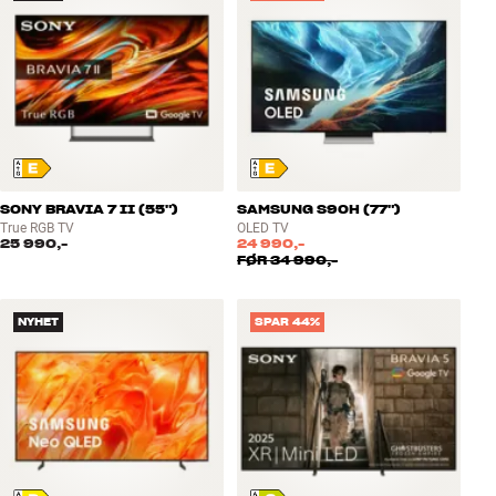
SONY BRAVIA 7 II (55")
SAMSUNG S90H (77")
True RGB TV
OLED TV
25 990,-
24 990,-
FØR
34 990,-
NYHET
SPAR 44%