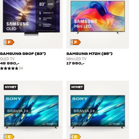
SAMSUNG S90F (83")
SAMSUNG M72H (85")
OLED TV
Mini-LED TV
49 990,-
17 990,-
34
NYHET
NYHET