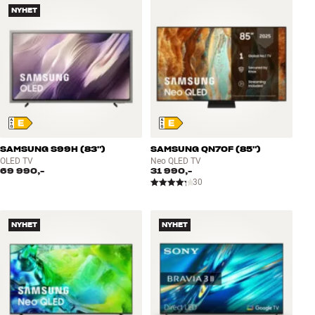
NYHET
Tilbehør
INSPIRASJON
MERKER
NYHETER
SAMSUNG S99H (83")
SAMSUNG QN70F (85")
TILBUD
OLED TV
Neo QLED TV
69 990,-
31 990,-
30
Finn Butikk
Kundeservice
Logg inn
NYHET
NYHET
Kundeservice
Bygg med lyd