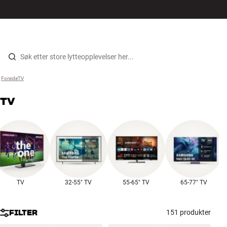
Hi-Fi
MENY
FINN BUTIKK
LOGG INN
HANDLEKURV
Høyttalere
Hopp til innhold
Forside
TV
›
Platespiller
TV
Hodetelefon
Surround
TV
TV
32-55" TV
55-65" TV
65-77" TV
Systemer
Kabler
FILTER
151 produkter