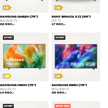
SAMSUNG QN82H (75")
SONY BRAVIA 3 II (65")
Neo QLED TV
LED TV
22 990,-
17 990,-
NYHET
NYHET
SAMSUNG M80H (75")
SAMSUNG R85H (75")
Mini-LED TV
Micro RGB TV
14 990,-
29 990,-
NYHET
SPAR 29%