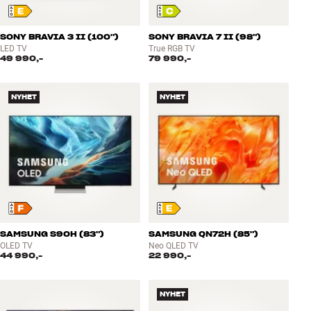
SONY BRAVIA 3 II (100")
SONY BRAVIA 7 II (98")
LED TV
True RGB TV
49 990,-
79 990,-
NYHET
NYHET
SAMSUNG S90H (83")
SAMSUNG QN72H (85")
OLED TV
Neo QLED TV
44 990,-
22 990,-
NYHET