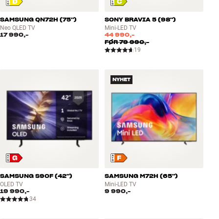
SAMSUNG QN72H (75")
SONY BRAVIA 5 (98")
Neo QLED TV
Mini-LED TV
17 990,-
44 990,-
FØR
79 990,-
19
NYHET
SAMSUNG S90F (42")
SAMSUNG M72H (65")
OLED TV
Mini-LED TV
19 990,-
9 990,-
34