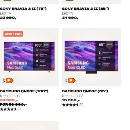
SONY BRAVIA 3 II (75")
SONY BRAVIA 3 II (85")
LED TV
LED TV
23 990,-
34 990,-
SPAR 58%
SAMSUNG QN80F (100")
SAMSUNG QN80F (65")
Neo QLED TV
Neo QLED TV
24 999,-
19 999,-
FØR
59 990,-
22
22