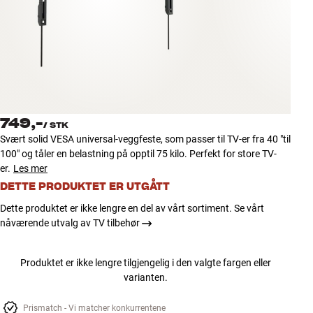
Tilbehør
INSPIRASJON
MERKER
NYHETER
749,-
/
STK
Svært solid VESA universal-veggfeste, som passer til TV-er fra 40 "til
TILBUD
100" og tåler en belastning på opptil 75 kilo. Perfekt for store TV-
er.
Les mer
DETTE PRODUKTET ER UTGÅTT
Finn Butikk
Kundeservice
Dette produktet er ikke lengre en del av vårt sortiment. Se vårt
Logg inn
nåværende utvalg av TV tilbehør
Kundeservice
Bygg med lyd
Produktet er ikke lengre tilgjengelig i den valgte fargen eller
varianten.
Prismatch - Vi matcher konkurrentene