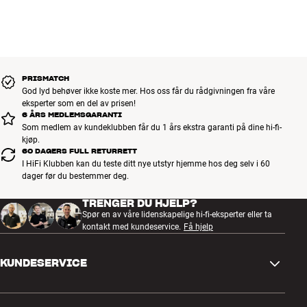
PRISMATCH
God lyd behøver ikke koste mer. Hos oss får du rådgivningen fra våre
eksperter som en del av prisen!
6 ÅRS MEDLEMSGARANTI
Som medlem av kundeklubben får du 1 års ekstra garanti på dine hi-fi-
kjøp.
60 DAGERS FULL RETURRETT
I HiFi Klubben kan du teste ditt nye utstyr hjemme hos deg selv i 60
dager før du bestemmer deg.
TRENGER DU HJELP?
Spør en av våre lidenskapelige hi-fi-eksperter eller ta
kontakt med kundeservice.
Få hjelp
KUNDESERVICE
Kontakt oss