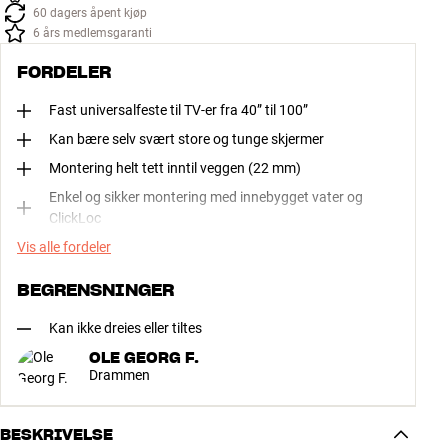
60 dagers åpent kjøp
6 års medlemsgaranti
FORDELER
Fast universalfeste til TV-er fra 40” til 100”
Kan bære selv svært store og tunge skjermer
Montering helt tett inntil veggen (22 mm)
Enkel og sikker montering med innebygget vater og
ClickLoc
Vis alle fordeler
BEGRENSNINGER
Kan ikke dreies eller tiltes
OLE GEORG F.
Drammen
BESKRIVELSE