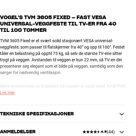
VOGEL’S TVM 3605 FIXED – FAST VESA
UNIVERSAL-VEGGFESTE TIL TV-ER FRA 40
TIL 100 TOMMER
TVM 3605 Fixed er et svært solid stasjonært VESA universal-
veggfeste, som passer til flatskjermer fra 40" og opp til 100". Festet
tåler en belastning på opptil 75 kg, så selv de største TV-ene sitter
trygt på veggen. Avstanden til veggen er kun 22 mm, så TV-en din
presenterer seg elegant som et bilde på veggen, samtidig som den
sørger for nødvendig ventilasjon.
Selve monteringen av braketten på veggen er også enkel, fordi TVM
3605 Fixed er utstyrt med et lite innebygget vater, som indikerer
Les mer
riktig horisontal plassering. Da er du på trygg grunn før du
begynner å bore hull i veggen.
TEKNISKE SPESIFIKASJONER
Via Vogels unike ClickLoc sikkerhetssystem kan du enkelt og raskt
låse skjermen fast til braketten på veggen uten å måtte rote med
ANMELDELSER
(
44
)
en skrutrekker eller annet verktøy. Når du setter skjermen inn i
4.5
PRODUKTDATA