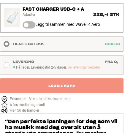
FAST CHARGER USB-C + A
228,-
/
STK
Adapter
Legg til sammen med Wavell 4 Aero
HENT I BUTIKK
GRATIS
LEVERING
FRA 0,-
På lager. Leveringstid 2-5 dager.
Se leveringsmetoder
På lager. Leveringstid 2-5 dager
LEGG I KURV
Prismatch - Vi matcher konkurrentene
6 års medlemsgaranti
Hør før du handler
“
Den perfekte løsningen for deg som vil
ha musikk med deg overalt uten å