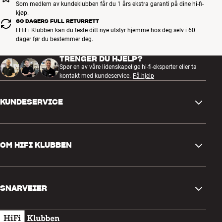
Som medlem av kundeklubben får du 1 års ekstra garanti på dine hi-fi-
kjøp.
60 DAGERS FULL RETURRETT
I HiFi Klubben kan du teste ditt nye utstyr hjemme hos deg selv i 60
dager før du bestemmer deg.
TRENGER DU HJELP?
Spør en av våre lidenskapelige hi-fi-eksperter eller ta
kontakt med kundeservice.
Få hjelp
KUNDESERVICE
Kontakt oss
OM HIFI KLUBBEN
Spørsmål og svar
Retur og reklamasjon
Finn butikk
Angre på bestilling
SNARVEIER
Om oss
Levering
Kundeklubb
Gavekort