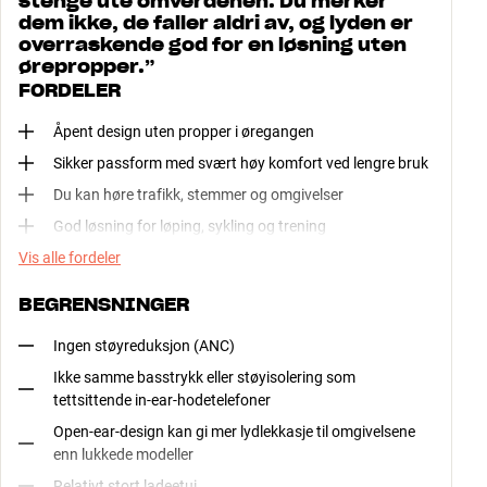
stenge ute omverdenen. Du merker
dem ikke, de faller aldri av, og lyden er
overraskende god for en løsning uten
ørepropper.
”
FORDELER
Åpent design uten propper i øregangen
Sikker passform med svært høy komfort ved lengre bruk
Du kan høre trafikk, stemmer og omgivelser
God løsning for løping, sykling og trening
Vis alle fordeler
BEGRENSNINGER
Ingen støyreduksjon (ANC)
Ikke samme basstrykk eller støyisolering som
tettsittende in-ear-hodetelefoner
Open-ear-design kan gi mer lydlekkasje til omgivelsene
enn lukkede modeller
Relativt stort ladeetui