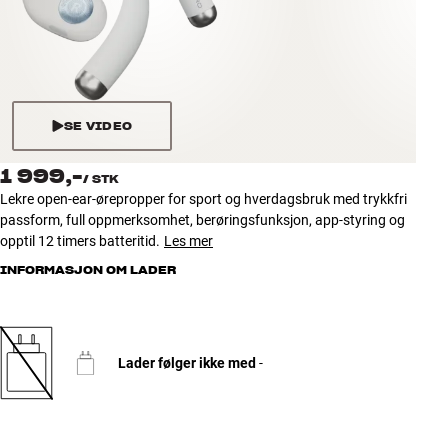
Tilbehør
INSPIRASJON
MERKER
SE VIDEO
NYHETER
1 999,-
/
STK
Lekre open-ear-ørepropper for sport og hverdagsbruk med trykkfri
TILBUD
passform, full oppmerksomhet, berøringsfunksjon, app-styring og
opptil 12 timers batteritid.
Les mer
INFORMASJON OM LADER
Finn Butikk
Kundeservice
Logg inn
Kundeservice
Bygg med lyd
Lader følger ikke med
-