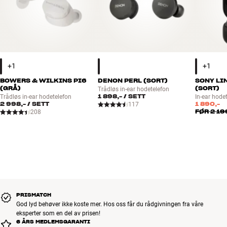
BOWERS & WILKINS PI6
DENON PERL (SORT)
SONY LI
(GRÅ)
(SORT)
Trådløs in-ear hodetelefon
1 898,-
/ SETT
Trådløs in-ear hodetelefon
In-ear hode
2 998,-
/ SETT
1 890,-
117
FØR
2 19
208
PRISMATCH
God lyd behøver ikke koste mer. Hos oss får du rådgivningen fra våre
eksperter som en del av prisen!
6 ÅRS MEDLEMSGARANTI