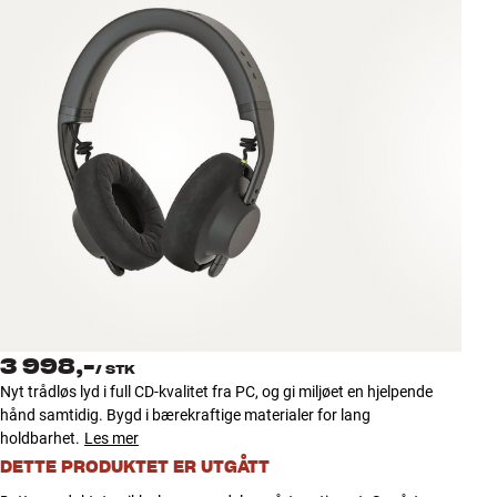
Tilbehør
INSPIRASJON
MERKER
NYHETER
TILBUD
Finn Butikk
Kundeservice
Logg inn
3 998,-
/
STK
Kundeservice
Nyt trådløs lyd i full CD-kvalitet fra PC, og gi miljøet en hjelpende
Bygg med lyd
hånd samtidig. Bygd i bærekraftige materialer for lang
holdbarhet.
Les mer
DETTE PRODUKTET ER UTGÅTT