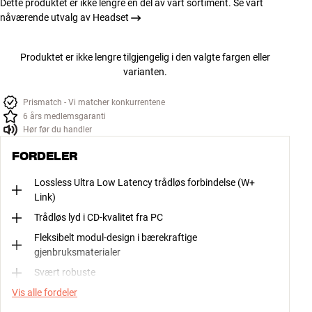
Dette produktet er ikke lengre en del av vårt sortiment. Se vårt
nåværende utvalg av Headset
Produktet er ikke lengre tilgjengelig i den valgte fargen eller
varianten.
Prismatch - Vi matcher konkurrentene
6 års medlemsgaranti
Hør før du handler
FORDELER
Lossless Ultra Low Latency trådløs forbindelse (W+
Link)
Trådløs lyd i CD-kvalitet fra PC
Fleksibelt modul-design i bærekraftige
gjenbruksmaterialer
Svært robuste
Vis alle fordeler