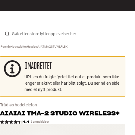
Hi-Fi
MENY
FINN BUTIKK
LOGG INN
HANDLEKURV
Høyttalere
Hopp til innhold
Forside
Hodetelefon
›
Headset
›
AIATMA2STUWLPLBK
›
Platespiller
OMADRETTET
Hodetelefon
URL-en du fulgte førte til et outlet-produkt som ikke
Surround
lenger er aktivt eller har blitt solgt. Du ser nå en side
med et nytt produkt.
TV
Trådløs hodetelefon
Systemer
AIAIAI
TMA-2 STUDIO WIRELESS+
4.4
5 anmeldelser
Kabler