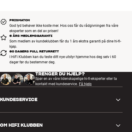
BOOK EN EKSPERT
Batteritid
16
Ladetid
2
PRISMATCH
God lyd behøver ikke koste mer. Hos oss får du rådgivningen fra våre
GENERELLE EGENSKAPER
eksperter som en del av prisen!
40 mm drivere (dynamisk)
6 ÅRS MEDLEMSGARANTI
Som medlem av kundeklubben får du 1 års ekstra garanti på dine hi-fi-
Membraner i bio-cellulose
kjøp.
Trådløs signaloverførsel: Ultra Low Latency Wireless (latency 16
60 DAGERS FULL RETURRETT
ms, lossless 16-bit/44,1 kHz audio), Bluetooth 5.0
I HiFi Klubben kan du teste ditt nye utstyr hjemme hos deg selv i 60
Øreputer i Alcantara
dager før du bestemmer deg.
Batteritid hodebøylen: 16 timer (W+ Link), 80 timer (Bluetooth),
TRENGER DU HJELP?
ladetid 2 timer
Spør en av våre lidenskapelige hi-fi-eksperter eller ta
Batteritid trådløs sender: 30 timer, ladetid 3 timer
kontakt med kundeservice.
Få hjelp
Kan spille via kabel ved tomt batteri
Firmware kan oppgraderes via app
KUNDESERVICE
Medfølgende tilbehør: trådløs W+ Link sender, audiokabel (3,5mm
minijack, 3,2m spiraldesign), 1/4” jack-adapter, transportetui
Kontakt oss
OM HIFI KLUBBEN
Spørsmål og svar