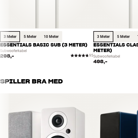
3 Meter
5 Meter
10 Meter
3 Meter
5 Meter
ESSENTIALS BASIC SUB (3 METER)
ESSENTIALS CLAS
METER)
Subwooferkabel
298,-
95
Subwooferkabel
498,-
SPILLER BRA MED