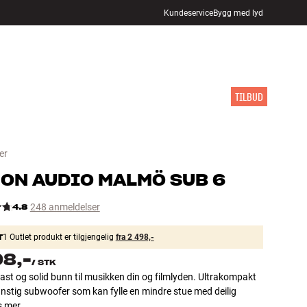
Kundeservice
Bygg med lyd
FINN BUTIKK
LOGG INN
HANDLEKURV
INSPIRASJON
MERKER
NYHETER
TILBUD
er
ON AUDIO
MALMÖ SUB 6
4.8
248 anmeldelser
T
1 Outlet produkt er tilgjengelig
fra 2 498,-
98,-
/
STK
ast og solid bunn til musikken din og filmlyden. Ultrakompakt
nstig subwoofer som kan fylle en mindre stue med deilig
s mer