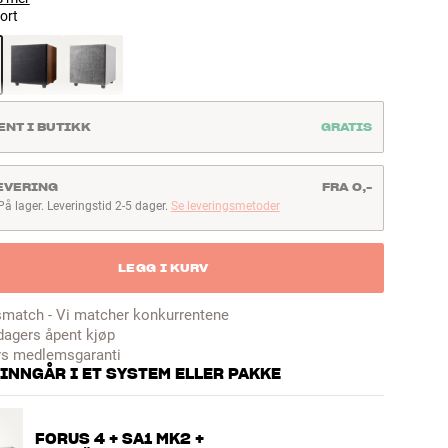
ort
ENT I BUTIKK
GRATIS
EVERING
FRA 0,-
På lager. Leveringstid 2-5 dager.
Se leveringsmetoder
å lager. Leveringstid 2-5 dager
LEGG I KURV
smatch - Vi matcher konkurrentene
dagers åpent kjøp
rs medlemsgaranti
INNGÅR I ET SYSTEM ELLER PAKKE
FORUS 4 + SA1 MK2 +