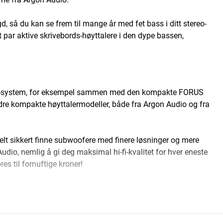
 så du kan se frem til mange år med fet bass i ditt stereo-
et par aktive skrivebords-høyttalere i den dype bassen,
ofer-system, for eksempel sammen med den kompakte FORUS
 kompakte høyttalermodeller, både fra Argon Audio og fra
elt sikkert finne subwoofere med finere løsninger og mere
o, nemlig å gi deg maksimal hi-fi-kvalitet for hver eneste
es til fornuftige kroner!
m har pre-out eller en dedikert subwooferutgang (LFE). Du kan