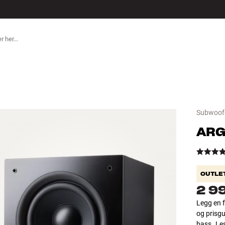
ILBEHØR
Subwoof
ARG
OUTLE
2 9
Legg en f
og prisgu
bass.
Le