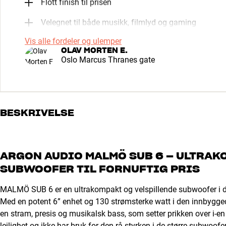
Flott finish til prisen
Velegnet til både musikk, filmlyd og gaming
Vis alle fordeler og ulemper
OLAV MORTEN E.
Oslo Marcus Thranes gate
BESKRIVELSE
ARGON AUDIO MALMÖ SUB 6 – ULTRAKO
SUBWOOFER TIL FORNUFTIG PRIS
MALMÖ SUB 6 er en ultrakompakt og velspillende subwoofer i 
Med en potent 6” enhet og 130 strømsterke watt i den innbygg
en stram, presis og musikalsk bass, som setter prikken over i-en 
leilighet og ikke har bruk for den rå styrken i de større subwoof