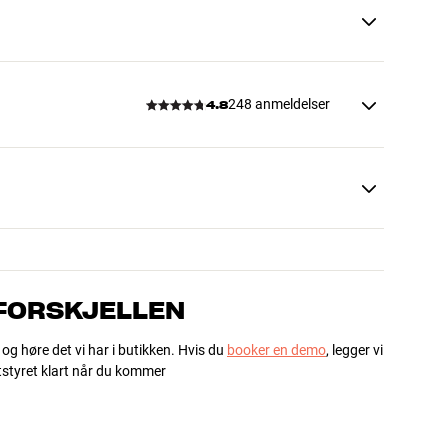
248 anmeldelser
4.8
 FORSKJELLEN
 og høre det vi har i butikken. Hvis du
booker en demo
, legger vi
utstyret klart når du kommer