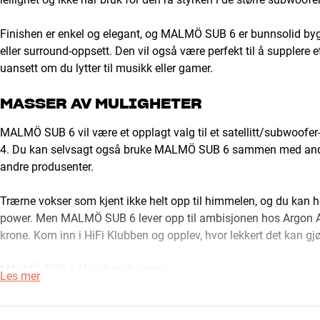
Finishen er enkel og elegant, og MALMÖ SUB 6 er bunnsolid bygd,
eller surround-oppsett. Den vil også være perfekt til å supplere 
uansett om du lytter til musikk eller gamer.
MASSER AV MULIGHETER
MALMÖ SUB 6 vil være et opplagt valg til et satellitt/subwo
4. Du kan selvsagt også bruke MALMÖ SUB 6 sammen med andre
andre produsenter.
Trærne vokser som kjent ikke helt opp til himmelen, og du kan h
power. Men MALMÖ SUB 6 lever opp til ambisjonen hos Argon Audi
krone. Kom inn i HiFi Klubben og opplev, hvor lekkert det kan gjør
MALMÖ SUB 6 fås i flere finisher.
Les mer
LETT Å KOBLE TIL, LETT Å PLASSERE
MALMÖ SUB 6 kan kobles til alle forsterkere eller receivere, so