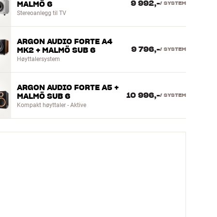
9 992,-
MALMÖ 6
/
SYSTEM
Stereoanlegg til TV
ARGON AUDIO FORTE A4
9 796,-
MK2 + MALMÖ SUB 6
/
SYSTEM
Høyttalersystem
ARGON AUDIO FORTE A5 +
10 996,-
MALMÖ SUB 6
/
SYSTEM
Kompakt høyttaler - Aktive