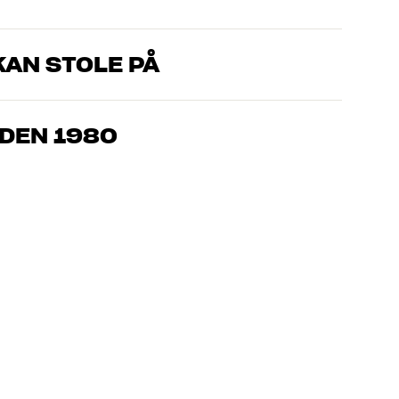
AN STOLE PÅ
om kjenner produktene og brenner for god lyd – enten det
l oss hva du drømmer om, så finner vi løsningen som passer deg
IDEN 1980
, hjemmekino og TV er håndplukket kvalitet som er laget for å
mmeboken og miljøet.