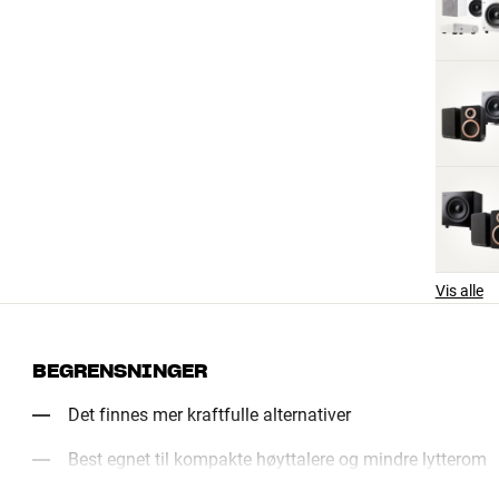
Vis alle
BEGRENSNINGER
Det finnes mer kraftfulle alternativer
Best egnet til kompakte høyttalere og mindre lytterom