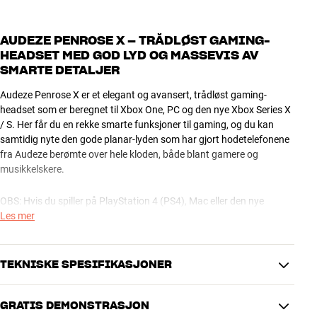
AUDEZE PENROSE X – TRÅDLØST GAMING-
HEADSET MED GOD LYD OG MASSEVIS AV
SMARTE DETALJER
Audeze Penrose X er et elegant og avansert, trådløst gaming-
headset som er beregnet til Xbox One, PC og den nye Xbox Series X
/ S. Her får du en rekke smarte funksjoner til gaming, og du kan
samtidig nyte den gode planar-lyden som har gjort hodetelefonene
fra Audeze berømte over hele kloden, både blant gamere og
musikkelskere.
OBS: Hvis du spiller på PlayStation 4 (PS4), Mac eller den nye
PlayStation 5 (PS5), kan du går for søstermodellen Penrose (uten
Les mer
X). Bortsett fra at kontrastfargen på standardversjonen er blå i
stedet for grønn, er de to modellene identiske i lyd og funksjonalitet.
TEKNISKE SPESIFIKASJONER
PERFEKT TRÅDLØS FUNKSJONALITET MED BÅDE WI-FI OG
BLUETOOTH
GRATIS DEMONSTRASJON
Audeze Penrose X leveres med en liten wi-fi-dongle som du stikker i
LYD / FORBINDELSE