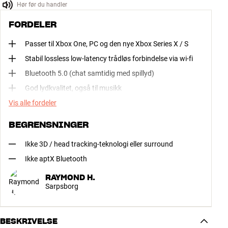
Hør før du handler
FORDELER
Passer til Xbox One, PC og den nye Xbox Series X / S
Stabil lossless low-latency trådløs forbindelse via wi-fi
Bluetooth 5.0 (chat samtidig med spillyd)
God lydkvalitet, også til musikk
Vis alle fordeler
BEGRENSNINGER
Ikke 3D / head tracking-teknologi eller surround
Ikke aptX Bluetooth
RAYMOND H.
Sarpsborg
BESKRIVELSE