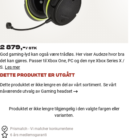
Tilbehør
INSPIRASJON
MERKER
2 879,-
/
STK
NYHETER
God gaming-lyd kan også være trådløs. Her viser Audeze hvor bra
det kan gjøres. Passer til Xbox One, PC og den nye Xbox Series X /
TILBUD
S.
Les mer
DETTE PRODUKTET ER UTGÅTT
Finn Butikk
Dette produktet er ikke lengre en del av vårt sortiment. Se vårt
Kundeservice
nåværende utvalg av Gaming headset
Logg inn
Kundeservice
Produktet er ikke lengre tilgjengelig i den valgte fargen eller
Bygg med lyd
varianten.
Prismatch - Vi matcher konkurrentene
6 års medlemsgaranti