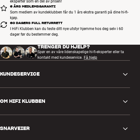
eksperter som en del av prisen!
6 ÅRS MEDLEMSGARANTI
Som medlem av kundeklubben får du 1 års ekstra garanti på dine hi-fi-
kjøp.
60 DAGERS FULL RETURRETT
I HiFi Klubben kan du teste ditt nye utstyr hjemme hos deg selv i 60
dager før du bestemmer deg.
TRENGER DU HJELP?
Spør en av våre lidenskapelige hi-fi-eksperter eller ta
kontakt med kundeservice.
Få hjelp
KUNDESERVICE
Kontakt oss
OM HIFI KLUBBEN
Spørsmål og svar
Retur og reklamasjon
Finn butikk
Angre på bestilling
SNARVEIER
Om oss
Levering