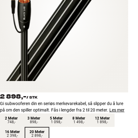
Tilbehør
INSPIRASJON
MERKER
NYHETER
TILBUD
Finn Butikk
Kundeservice
2 898,-
Logg inn
/
STK
Kundeservice
Gi subwooferen din en seriøs merkevarekabel, så slipper du å lure
Bygg med lyd
på om den spiller optimalt. Fås i lengder fra 2 til 20 meter.
Les mer
2 Meter
3 Meter
5 Meter
8 Meter
12 Meter
748,-
898,-
1 098,-
1 498,-
1 898,-
16 Meter
20 Meter
2 398,-
2 898,-