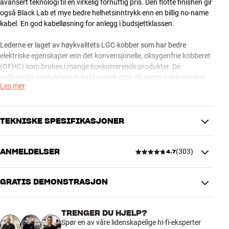
avansert teknologi til en virkelig fornuftig pris. Den flotte finishen gir
også Black Lab et mye bedre helhetsinntrykk enn en billig no-name
kabel. En god kabelløsning for anlegg i budsjettklassen.
Lederne er laget av høykvalitets LGC-kobber som har bedre
elektriske egenskaper enn det konvensjonelle, oksygenfrie kobberet
(OFHC) som brukes i mange konkurrerende produkter. De
gullbelagte kontaktene er kaldsveiset etter de samme prinsippene
Les mer
som brukes på selv de mest eksklusive AudioQuest-kablene. Og den
avanserte NDS-skjermingen (Noise-Dissipation System) beskytter
signalet effektivt mot innstrålet RF-støy.
TEKNISKE SPESIFIKASJONER
AudioQuest Black Lab subwooferkabel er tilgjengelig i lengder fra 2
til 20 meter.
ANMELDELSER
(
303
)
4.7
TILKOBLINGER
AudioQuest subwooferkabler – seks kabelserier til seks behov
Støpsel
RCA
Subwooferkabelen har som oppgave å lede bassignalet intakt frem
GRATIS DEMONSTRASJON
til subwooferen, slik at du får en dynamisk og presis bass i
4.7
lytterommet. På grunn av at kabelstrekket ofte er relativt langt, og
PRODUKTDATA
kanskje til og med lagt parallelt med støyende strømkabler, er
Kabel lengde (m)
20
TRENGER DU HJELP?
effektiv skjerming ekstremt viktig i en subwooferkabel.
303 anmeldelser
Spør en av våre lidenskapelige hi-fi-eksperter