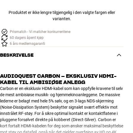
Produktet er ikke lengre tilgjengelig i den valgte fargen eller
varianten.
Prismatch - Vi matcher konkurrentene
60 dagers åpent kjøp
6 års medlemsgaranti
BESKRIVELSE
AUDIOQUEST CARBON – EKSKLUSIV HDMI-
KABEL TIL AMBISIØSE ANLEGG
Carbon er en eksklusiv HDMI-kabel som kan oppfylle kravene til selv
de mest ambisiøse musikk- og hjemmekinoanleggene. De massive
lederne er belagt med hele 5% sølv, og en 3-lags NDS-skjerming
(Noise-Dissipation System) beskytter signalet svært effektiv mot
innstrålet RF-støy. For å sikre optimal kontakt er kontaktflatene i
pluggene forsølvet direkte på kobberet (Direct-Silver). Carbon er
kort fortalt HDMI-kabelen for deg som ønsker maksimal beskyttelse
mot støy og datafeil, også når det gjelder overføing av HD og 4K.