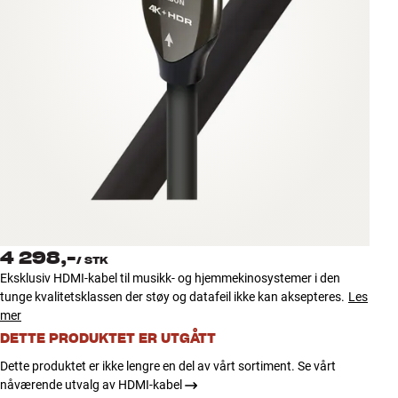
Tilbehør
INSPIRASJON
MERKER
NYHETER
TILBUD
Finn Butikk
4 298,-
Kundeservice
/
STK
Eksklusiv HDMI-kabel til musikk- og hjemmekinosystemer i den
Logg inn
tunge kvalitetsklassen der støy og datafeil ikke kan aksepteres.
Les
Kundeservice
mer
Bygg med lyd
DETTE PRODUKTET ER UTGÅTT
Dette produktet er ikke lengre en del av vårt sortiment. Se vårt
nåværende utvalg av HDMI-kabel