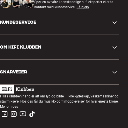
Spør en av våre lidenskapelige hi-fi-eksperter eller ta
Støtter Ethernet og Audio Return Channel
kontakt med kundeservice.
Få hjelp
Retningsbestemt (Må brukes i retningen som pilen viser)
UL-CMP/FT-6 sertifisert (plenum/in-wall)
KUNDESERVICE
Kontakt oss
OM HIFI KLUBBEN
Spørsmål og svar
Retur og reklamasjon
Finn butikk
Angre på bestilling
SNARVEIER
Om oss
Levering
Kundeklubb
Gavekort
Handelsbetingelser
Lyttekveld
I HiFi Klubben handler alt om lyd og bilde – ikke kjøleskap, vaskemaskiner og
Bygg med lyd
stavmiksere. Hos oss får du musikk- og filmopplevelser for hver eneste krone.
Personvernpolicy
Konkurranser
Mer om oss
Montering og installasjon
Jobb i HiFi Klubben
Lei en SOUNDBOKS