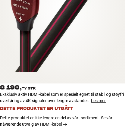
Tilbehør
INSPIRASJON
MERKER
NYHETER
TILBUD
Finn Butikk
8 198,-
Kundeservice
/
STK
Eksklusiv aktiv HDMI-kabel som er spesielt egnet til stabil og støyfri
Logg inn
overføring av 4K-signaler over lengre avstander.
Les mer
Kundeservice
Bygg med lyd
DETTE PRODUKTET ER UTGÅTT
Dette produktet er ikke lengre en del av vårt sortiment. Se vårt
nåværende utvalg av HDMI-kabel