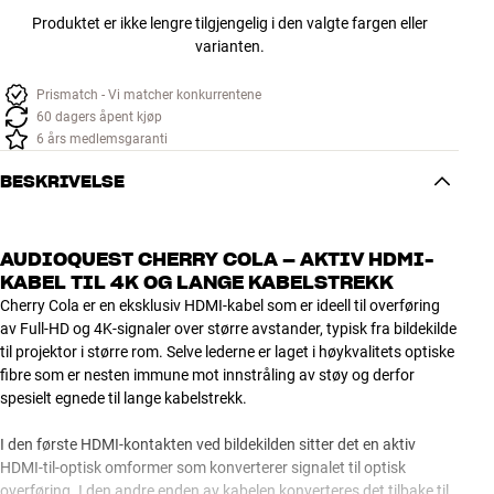
Produktet er ikke lengre tilgjengelig i den valgte fargen eller
varianten.
Prismatch - Vi matcher konkurrentene
60 dagers åpent kjøp
6 års medlemsgaranti
BESKRIVELSE
AUDIOQUEST CHERRY COLA – AKTIV HDMI-
KABEL TIL 4K OG LANGE KABELSTREKK
Cherry Cola er en eksklusiv HDMI-kabel som er ideell til overføring
av Full-HD og 4K-signaler over større avstander, typisk fra bildekilde
til projektor i større rom. Selve lederne er laget i høykvalitets optiske
fibre som er nesten immune mot innstråling av støy og derfor
spesielt egnede til lange kabelstrekk.
I den første HDMI-kontakten ved bildekilden sitter det en aktiv
HDMI-til-optisk omformer som konverterer signalet til optisk
overføring. I den andre enden av kabelen konverteres det tilbake til