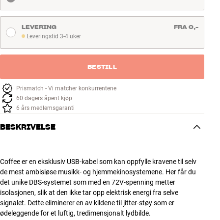
Tilbehør
LEVERING
FRA 0,-
INSPIRASJON
Leveringstid 3-4 uker
Leveringstid 3-4 uker
MERKER
BESTILL
NYHETER
Prismatch - Vi matcher konkurrentene
60 dagers åpent kjøp
TILBUD
6 års medlemsgaranti
BESKRIVELSE
Finn Butikk
Kundeservice
Logg inn
Coffee er en eksklusiv USB-kabel som kan oppfylle kravene til selv
Kundeservice
de mest ambisiøse musikk- og hjemmekinosystemene. Her får du
Bygg med lyd
det unike DBS-systemet som med en 72V-spenning metter
isolasjonen, slik at den ikke tar opp elektrisk energi fra selve
signalet. Dette eliminerer en av kildene til jitter-støy som er
ødeleggende for et luftig, tredimensjonalt lydbilde.