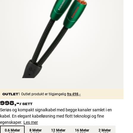
Tilbehør
INSPIRASJON
MERKER
NYHETER
TILBUD
Finn Butikk
Kundeservice
Logg inn
OUTLET
1 Outlet produkt er tilgjengelig
fra 498,-
Kundeservice
998,-
/
SETT
Bygg med lyd
Seriøs og kompakt signalkabel med begge kanaler samlet i en
kabel. En elegant kabelløsning med flott teknologi og fine
egenskaper.
Les mer
0.6 Meter
8 Meter
12 Meter
16 Meter
2 Meter