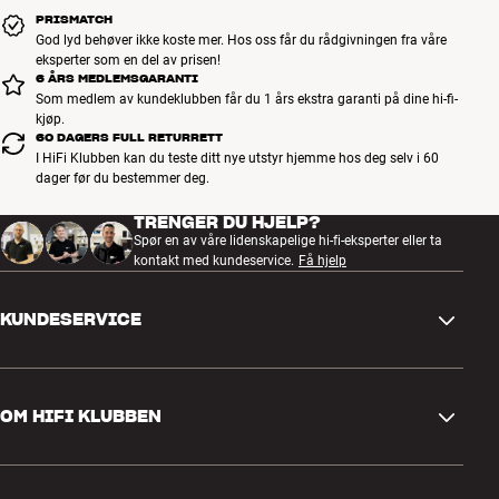
PRISMATCH
God lyd behøver ikke koste mer. Hos oss får du rådgivningen fra våre
eksperter som en del av prisen!
6 ÅRS MEDLEMSGARANTI
Som medlem av kundeklubben får du 1 års ekstra garanti på dine hi-fi-
kjøp.
60 DAGERS FULL RETURRETT
I HiFi Klubben kan du teste ditt nye utstyr hjemme hos deg selv i 60
dager før du bestemmer deg.
TRENGER DU HJELP?
Spør en av våre lidenskapelige hi-fi-eksperter eller ta
kontakt med kundeservice.
Få hjelp
KUNDESERVICE
Kontakt oss
OM HIFI KLUBBEN
Spørsmål og svar
Retur og reklamasjon
Finn butikk