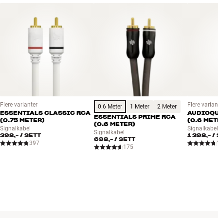
Kald-sveisede plugger med forgylte kontaktflater
for både lommeboken og miljøet.
BOOK EN EKSPERT
Farge: Sort/grønn
OBS: Hi-Fi Klubben kan levere hele sortimentet fra AudioQuest.
Kontakt din butikk hvis du er interessert i et spesialprodukt som
ikke er vist på vår hjemmeside. Så skaffer vi det for deg.
Flere varianter
Flere varian
0.6 Meter
1 Meter
2 Meter
ESSENTIALS CLASSIC RCA
AUDIOQU
ESSENTIALS PRIME RCA
(0.75 METER)
(0.6 MET
(0.6 METER)
Signalkabel
Signalkabe
Signalkabel
398,-
/ SETT
1 398,-
/
698,-
/ SETT
397
175