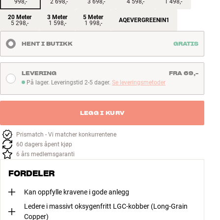
998,-
2 698,-
3 698,-
4 598,-
1 498,-
20 Meter
3 Meter
5 Meter
AQEVERGREENIN1
5 298,-
1 598,-
1 998,-
HENT I BUTIKK
GRATIS
LEVERING
FRA 69,-
På lager. Leveringstid 2-5 dager.
Se leveringsmetoder
På lager. Leveringstid 2-5 dager
LEGG I KURV
Prismatch - Vi matcher konkurrentene
60 dagers åpent kjøp
6 års medlemsgaranti
FORDELER
Kan oppfylle kravene i gode anlegg
Ledere i massivt oksygenfritt LGC-kobber (Long-Grain
Copper)