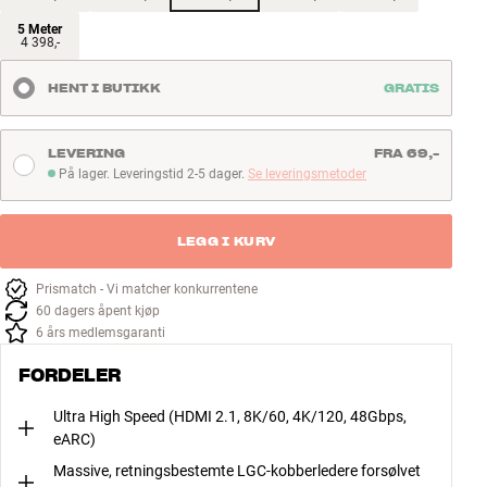
5 Meter
4 398,-
HENT I BUTIKK
GRATIS
LEVERING
FRA 69,-
På lager. Leveringstid 2-5 dager.
Se leveringsmetoder
På lager. Leveringstid 2-5 dager
LEGG I KURV
Prismatch - Vi matcher konkurrentene
60 dagers åpent kjøp
6 års medlemsgaranti
FORDELER
Ultra High Speed (HDMI 2.1, 8K/60, 4K/120, 48Gbps,
eARC)
Massive, retningsbestemte LGC-kobberledere forsølvet