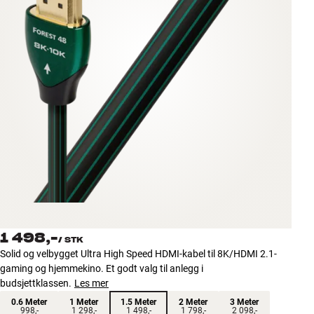
Tilbehør
INSPIRASJON
MERKER
NYHETER
TILBUD
Finn Butikk
Kundeservice
Logg inn
1 498,-
Kundeservice
/
STK
Bygg med lyd
Solid og velbygget Ultra High Speed HDMI-kabel til 8K/HDMI 2.1-
gaming og hjemmekino. Et godt valg til anlegg i
budsjettklassen.
Les mer
0.6 Meter
1 Meter
1.5 Meter
2 Meter
3 Meter
998,-
1 298,-
1 498,-
1 798,-
2 098,-