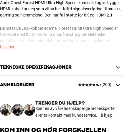
AudioQuest Forest HDMI Ultra High Speed er en solid og velbygget
HDMI-kabel for deg som vil ha helt feilfri signaloverføring til musikk,
gaming og hjemmekino. Den har full støtte for 8K og HDMI 2.1.
De massive LGC-kobberlederne i Forest HDMI Ultra High Speed er
forsølvet med 0,5% sølv for å oppnå ekstra gode elektriske
egenskaper der hvor signalet primært løper, nemlig på ledernes
overflate. LGC er en eksklusiv kobberkvalitet med bedre elektriske
Les mer
egenskaper enn det vanlige oksygenfrie kobberet (OFHC) som
brukes i mange konkurrerende produkter. Du får også AudioQuests
unike NDS-skjerming (Noise Dissipation System), som beskytter den
TEKNISKE SPESIFIKASJONER
digitale datastrømmen mot innstråling av RF-støy. En virkelig god
kabelløsning til anlegg i budsjettklassen.
ANMELDELSER
(
200
)
4.7
TILKOBLINGER
AudioQuest Forest HDMI Ultra High Speed HDMI-kabel fås i lengder
Støpsel
HDMI
fra 0,6 meter og lenger.
HDMI 2.1 OG 8K – NYE BILDEMEDIER, NYE MULIGHETER OG
TRENGER DU HJELP?
4.7
NYE KRAV
Spør en av våre lidenskapelige hi-fi-eksperter
PRODUKTDATA
eller ta kontakt med kundeservice.
Få hjelp
HDMI-kabelen overfører strømmen av høyoppløste lyd- og
Ethernet-kompatibel
Ja
bildedata mellom f.eks. spillkonsoll, Blu-ray-spiller, projektor, TV og
200 anmeldelser
ARC-kompatibel
Ja
KOM INN OG HØR FORSKJELLEN
hjemmekinoreceiver. Med HDMI 2.1 og 8K-oppløsning er det
Noise-Dissipation System
Ja