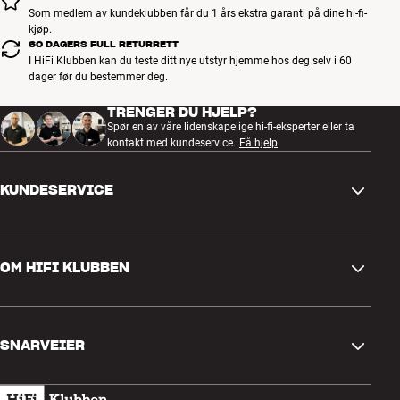
Som medlem av kundeklubben får du 1 års ekstra garanti på dine hi-fi-
kjøp.
60 DAGERS FULL RETURRETT
I HiFi Klubben kan du teste ditt nye utstyr hjemme hos deg selv i 60
dager før du bestemmer deg.
TRENGER DU HJELP?
Spør en av våre lidenskapelige hi-fi-eksperter eller ta
kontakt med kundeservice.
Få hjelp
KUNDESERVICE
Kontakt oss
OM HIFI KLUBBEN
Spørsmål og svar
Retur og reklamasjon
Finn butikk
Angre på bestilling
SNARVEIER
Om oss
Levering
Kundeklubb
Gavekort