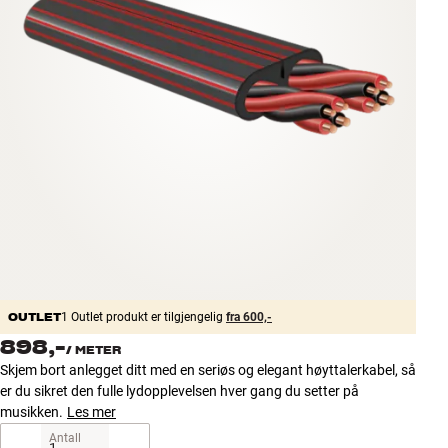
Tilbehør
INSPIRASJON
MERKER
NYHETER
TILBUD
Finn Butikk
Kundeservice
Logg inn
OUTLET
1 Outlet produkt er tilgjengelig
fra 600,-
Kundeservice
898,-
/
METER
Bygg med lyd
Skjem bort anlegget ditt med en seriøs og elegant høyttalerkabel, så
er du sikret den fulle lydopplevelsen hver gang du setter på
musikken.
Les mer
Antall