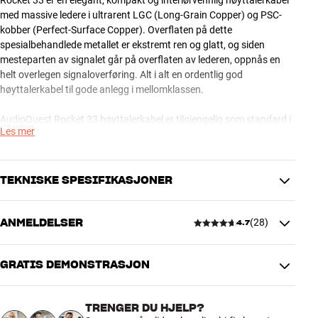
med massive ledere i ultrarent LGC (Long-Grain Copper) og PSC-
kobber (Perfect-Surface Copper). Overflaten på dette
spesialbehandlede metallet er ekstremt ren og glatt, og siden
mesteparten av signalet går på overflaten av lederen, oppnås en
helt overlegen signaloverføring. Alt i alt en ordentlig god
høyttalerkabel til gode anlegg i mellomklassen.
AudioQuest Rocket 33 høyttalerkabel er tilgjengelig som standard i
Les mer
single-wire (2 x banan > 2 x banan) eller biwire-versjon (2 x banan >
4 x banan). Andre konfigurasjoner og lengder kan skaffes på
forespørsel.
TEKNISKE SPESIFIKASJONER
OBS: HiFi Klubben kan levere store deler av sortimentet fra
AudioQuest. Kontakt din butikk hvis du er interessert i et
ANMELDELSER
(
28
)
4.7
spesialprodukt som du ikke finner på vår hjemmeside.
YTELSE
AWG
14
AudioQuest Rocket Series høyttalerkabler – avansert teknologi til
Lederoverflate
2,08 mm2
GRATIS DEMONSTRASJON
ambisiøse anlegg
4.7
Flat Rock er en god og avansert serie av AudioQuest-
høyttalerkabler, og den kan få frem alle kvaliteter i et par høyttalere,
PRODUKTDATA
TRENGER DU HJELP?
selv i ambisiøse, audiofile systemer. Designet er usedvanlig