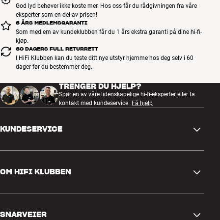
God lyd behøver ikke koste mer. Hos oss får du rådgivningen fra våre
Kontakt din nærmeste butikk hvis du er interessert i et spesielt
eksperter som en del av prisen!
produkt som ikke er vist på våre nettsider. Vi kan skaffe det for deg.
6 ÅRS MEDLEMSGARANTI
Som medlem av kundeklubben får du 1 års ekstra garanti på dine hi-fi-
Mer fra AudioQuest
kjøp.
60 DAGERS FULL RETURRETT
I HiFi Klubben kan du teste ditt nye utstyr hjemme hos deg selv i 60
dager før du bestemmer deg.
TRENGER DU HJELP?
Spør en av våre lidenskapelige hi-fi-eksperter eller ta
kontakt med kundeservice.
Få hjelp
KUNDESERVICE
Kontakt oss
OM HIFI KLUBBEN
Spørsmål og svar
Retur og reklamasjon
Finn butikk
Angre på bestilling
SNARVEIER