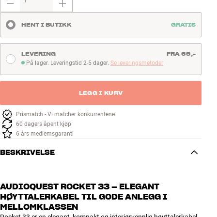
HENT I BUTIKK
GRATIS
LEVERING
FRA 69,-
På lager. Leveringstid 2-5 dager.
Se leveringsmetoder
På lager. Leveringstid 2-5 dager
LEGG I KURV
Prismatch - Vi matcher konkurrentene
60 dagers åpent kjøp
6 års medlemsgaranti
BESKRIVELSE
AUDIOQUEST ROCKET 33 – ELEGANT
HØYTTALERKABEL TIL GODE ANLEGG I
MELLOMKLASSEN
Rocket 33 er en elegant, kompakt og interiørvennlig høyttalerkabel