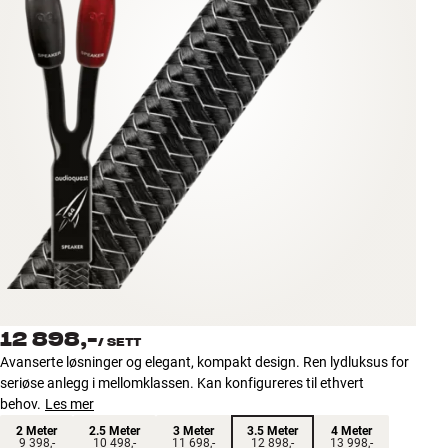
Tilbehør
INSPIRASJON
MERKER
NYHETER
TILBUD
Finn Butikk
Kundeservice
Logg inn
12 898,-
Kundeservice
/
SETT
Bygg med lyd
Avanserte løsninger og elegant, kompakt design. Ren lydluksus for
seriøse anlegg i mellomklassen. Kan konfigureres til ethvert
behov.
Les mer
2 Meter
2.5 Meter
3 Meter
3.5 Meter
4 Meter
9 398,-
10 498,-
11 698,-
12 898,-
13 998,-