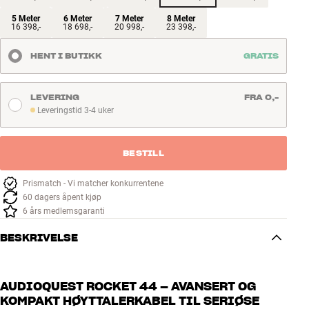
5 Meter
6 Meter
7 Meter
8 Meter
16 398,-
18 698,-
20 998,-
23 398,-
HENT I BUTIKK
GRATIS
LEVERING
FRA 0,-
Leveringstid 3-4 uker
Leveringstid 3-4 uker
BESTILL
Prismatch - Vi matcher konkurrentene
60 dagers åpent kjøp
6 års medlemsgaranti
BESKRIVELSE
AUDIOQUEST ROCKET 44 – AVANSERT OG
KOMPAKT HØYTTALERKABEL TIL SERIØSE