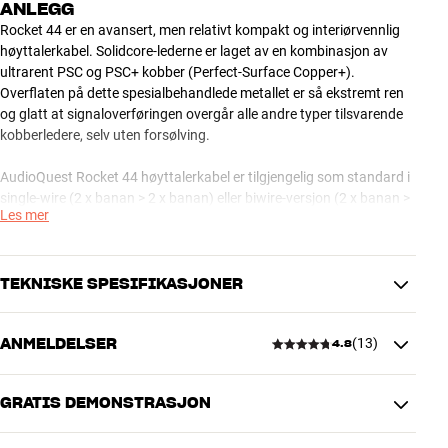
ANLEGG
Rocket 44 er en avansert, men relativt kompakt og interiørvennlig
høyttalerkabel. Solidcore-lederne er laget av en kombinasjon av
ultrarent PSC og PSC+ kobber (Perfect-Surface Copper+).
Overflaten på dette spesialbehandlede metallet er så ekstremt ren
og glatt at signaloverføringen overgår alle andre typer tilsvarende
kobberledere, selv uten forsølving.
AudioQuest Rocket 44 høyttalerkabel er tilgjengelig som standard i
single-wire (2 x banan > 2 x banan) eller biwire-versjon (2 x banan >
Les mer
4 x banan). Andre konfigurasjoner og lengder kan skaffes på
forespørsel.
OBS: HiFi Klubben kan levere store deler av sortimentet fra
TEKNISKE SPESIFIKASJONER
AudioQuest. Kontakt din butikk hvis du er interessert i et
spesialprodukt som du ikke finner på vår hjemmeside.
ANMELDELSER
(
13
)
4.8
AudioQuest Rocket Series høyttalerkabler – avansert teknologi til
YTELSE
ambisiøse anlegg
AWG
13
Flat Rock er en god og avansert serie av AudioQuest-
Lederoverflate
2,63 mm2
GRATIS DEMONSTRASJON
høyttalerkabler, og den kan få frem alle kvaliteter i et par høyttalere,
4.8
selv i ambisiøse, audiofile systemer. Designet er usedvanlig