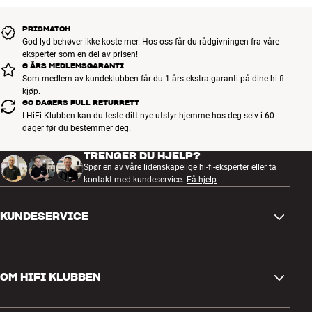
Kontakt din nærmeste butikk hvis du er interessert i et spesielt
produkt som ikke er vist på våre nettsider. Vi kan skaffe det for deg.
PRISMATCH
Mer fra AudioQuest
God lyd behøver ikke koste mer. Hos oss får du rådgivningen fra våre
eksperter som en del av prisen!
6 ÅRS MEDLEMSGARANTI
Som medlem av kundeklubben får du 1 års ekstra garanti på dine hi-fi-
kjøp.
60 DAGERS FULL RETURRETT
I HiFi Klubben kan du teste ditt nye utstyr hjemme hos deg selv i 60
dager før du bestemmer deg.
TRENGER DU HJELP?
Spør en av våre lidenskapelige hi-fi-eksperter eller ta
kontakt med kundeservice.
Få hjelp
KUNDESERVICE
Kontakt oss
OM HIFI KLUBBEN
Spørsmål og svar
Retur og reklamasjon