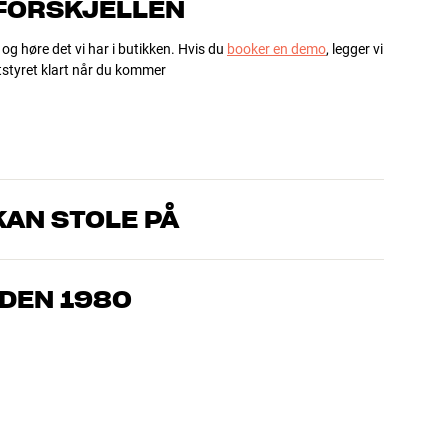
 FORSKJELLEN
 og høre det vi har i butikken. Hvis du
booker en demo
, legger vi
utstyret klart når du kommer
AN STOLE PÅ
om kjenner produktene og brenner for god lyd – enten det
l oss hva du drømmer om, så finner vi løsningen som passer deg
IDEN 1980
, hjemmekino og TV er håndplukket kvalitet som er laget for å
mmeboken og miljøet.