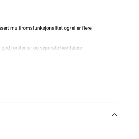
sert multiromsfunksjonalitet og/eller flere
en god forsterker og separate høyttalere