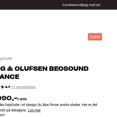
Kundeservice
Bygg med lyd
FINN BUTIKK
LOGG INN
HANDLEKURV
INSPIRASJON
MERKER
NYHETER
TILBUD
øyttaler
G & OLUFSEN
BEOSOUND
ANCE
4.7
21 anmeldelser
990,-
/
STK
løs høyttaler i et design du ikke finner andre steder. Her er det
enkt på detaljene.
Les mer
ort