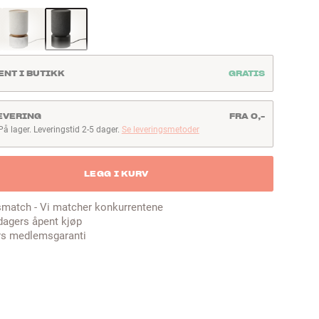
ENT I BUTIKK
GRATIS
EVERING
FRA 0,-
På lager. Leveringstid 2-5 dager.
Se leveringsmetoder
å lager. Leveringstid 2-5 dager
LEGG I KURV
smatch - Vi matcher konkurrentene
dagers åpent kjøp
rs medlemsgaranti