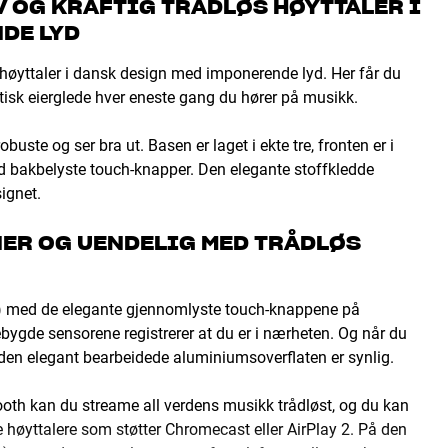
 OG KRAFTIG TRÅDLØS HØYTTALER I
DE LYD
høyttaler i dansk design med imponerende lyd. Her får du
astisk eierglede hver eneste gang du hører på musikk.
uste og ser bra ut. Basen er laget i ekte tre, fronten er i
ed bakbelyste touch-knapper. Den elegante stoffkledde
signet.
ER OG UENDELIG MED TRÅDLØS
 med de elegante gjennomlyste touch-knappene på
bygde sensorene registrerer at du er i nærheten. Og når du
 den elegant bearbeidede aluminiumsoverflaten er synlig.
ooth kan du streame all verdens musikk trådløst, og du kan
øyttalere som støtter Chromecast eller AirPlay 2. På den