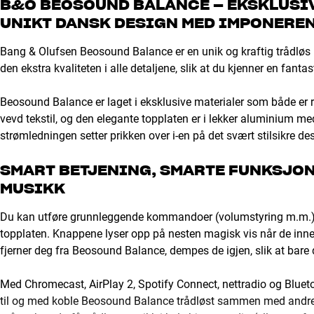
B&O BEOSOUND BALANCE – EKSKLUSIV
UNIKT DANSK DESIGN MED IMPONEREN
Bang & Olufsen Beosound Balance er en unik og kraftig trådløs 
den ekstra kvaliteten i alle detaljene, slik at du kjenner en fant
Beosound Balance er laget i eksklusive materialer som både er rob
vevd tekstil, og den elegante topplaten er i lekker aluminium m
strømledningen setter prikken over i-en på det svært stilsikre de
SMART BETJENING, SMARTE FUNKSJON
MUSIKK
Du kan utføre grunnleggende kommandoer (volumstyring m.m.)
topplaten. Knappene lyser opp på nesten magisk vis når de inne
fjerner deg fra Beosound Balance, dempes de igjen, slik at bare
Med Chromecast, AirPlay 2, Spotify Connect, nettradio og Bluet
til og med koble Beosound Balance trådløst sammen med andre h