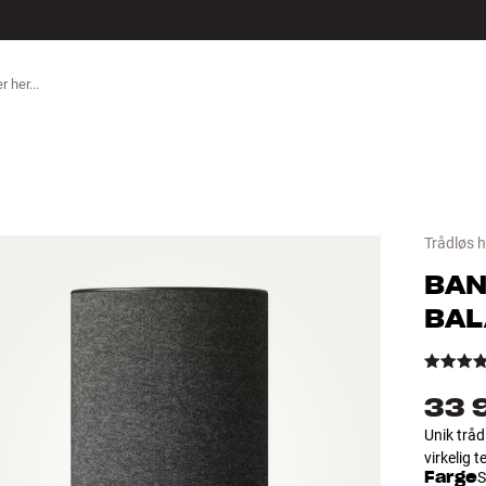
ILBEHØR
Trådløs h
BAN
BAL
33 
Unik tråd
virkelig t
Farge
S