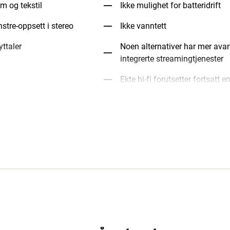
um og tekstil
Ikke mulighet for batteridrift
stre-oppsett i stereo
Ikke vanntett
yttaler
Noen alternativer har mer avan
integrerte streamingtjenester
Ekte hi-fi forutsetter fortsatt 