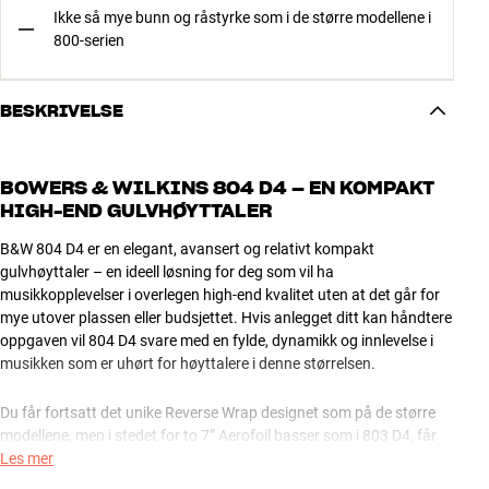
Ikke så mye bunn og råstyrke som i de større modellene i
800-serien
BESKRIVELSE
BOWERS & WILKINS 804 D4 – EN KOMPAKT
HIGH-END GULVHØYTTALER
B&W 804 D4 er en elegant, avansert og relativt kompakt
gulvhøyttaler – en ideell løsning for deg som vil ha
musikkopplevelser i overlegen high-end kvalitet uten at det går for
mye utover plassen eller budsjettet. Hvis anlegget ditt kan håndtere
oppgaven vil 804 D4 svare med en fylde, dynamikk og innlevelse i
musikken som er uhørt for høyttalere i denne størrelsen.
Du får fortsatt det unike Reverse Wrap designet som på de større
modellene, men i stedet for to 7” Aerofoil basser som i 803 D4, får
du i stedet to 6,5” elementer. Den mest merkbare forskjellen er
Les mer
imidlertid at Continuum FST-mellomtonen på 804 D4 er montert