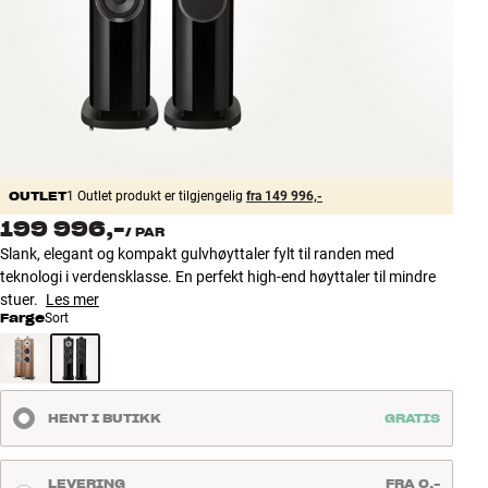
Tilbehør
INSPIRASJON
MERKER
NYHETER
OUTLET
1 Outlet produkt er tilgjengelig
fra 149 996,-
199 996,-
/
PAR
TILBUD
Slank, elegant og kompakt gulvhøyttaler fylt til randen med
teknologi i verdensklasse. En perfekt high-end høyttaler til mindre
Finn Butikk
stuer.
Les mer
Kundeservice
Farge
Sort
Logg inn
Kundeservice
Bygg med lyd
HENT I BUTIKK
GRATIS
LEVERING
FRA 0,-