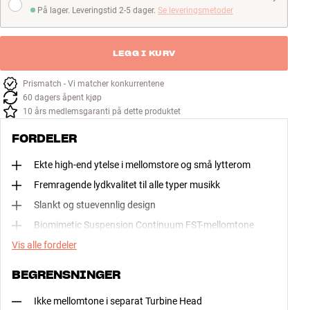
På lager. Leveringstid 2-5 dager.
Se leveringsmetoder
På lager. Leveringstid 2-5 dager
LEGG I KURV
Prismatch - Vi matcher konkurrentene
60 dagers åpent kjøp
10 års medlemsgaranti på dette produktet
FORDELER
Ekte high-end ytelse i mellomstore og små lytterom
Fremragende lydkvalitet til alle typer musikk
Slankt og stuevennlig design
Biomimetic Suspension Continuum FST-mellomtone
Vis alle fordeler
BEGRENSNINGER
Ikke mellomtone i separat Turbine Head