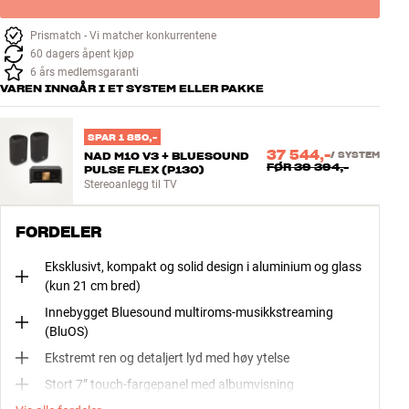
Prismatch - Vi matcher konkurrentene
60 dagers åpent kjøp
6 års medlemsgaranti
VAREN INNGÅR I ET SYSTEM ELLER PAKKE
SPAR 1 850,-
37 544,-
NAD M10 V3 + BLUESOUND
/
SYSTEM
FØR
39 394,-
PULSE FLEX (P130)
Stereoanlegg til TV
FORDELER
Eksklusivt, kompakt og solid design i aluminium og glass
(kun 21 cm bred)
Innebygget Bluesound multiroms-musikkstreaming
(BluOS)
Ekstremt ren og detaljert lyd med høy ytelse
Stort 7” touch-fargepanel med albumvisning