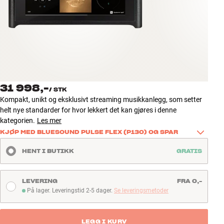
Tilbehør
INSPIRASJON
MERKER
NYHETER
31 998,-
/
STK
Kompakt, unikt og eksklusivt streaming musikkanlegg, som setter
TILBUD
helt nye standarder for hvor lekkert det kan gjøres i denne
kategorien.
Les mer
KJØP MED BLUESOUND PULSE FLEX (P130) OG SPAR
Finn Butikk
Kundeservice
Kjøp dette produktet sammen med Bluesound PULSE FLEX (P130), 
HENT I BUTIKK
GRATIS
Logg inn
og få enda mer ut av oppsettet ditt. Legg til én PULSE FLEX og spar 
Kundeservice
925 kr. til musikk i et ekstra rom – eller velg to og spar 1 850,- til 
Bygg med lyd
trådløse bakkanaler og fleksibel multiroom.
LEVERING
FRA 0,-
På lager. Leveringstid 2-5 dager.
Se leveringsmetoder
Les mer
På lager. Leveringstid 2-5 dager
LEGG I KURV