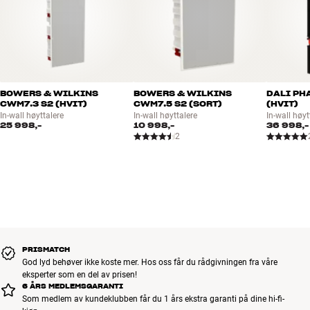
BOWERS & WILKINS
BOWERS & WILKINS
DALI PH
CWM7.3 S2 (HVIT)
CWM7.5 S2 (SORT)
(HVIT)
In-wall høyttalere
In-wall høyttalere
In-wall høyt
25 998,-
10 998,-
36 998,-
2
PRISMATCH
God lyd behøver ikke koste mer. Hos oss får du rådgivningen fra våre
eksperter som en del av prisen!
6 ÅRS MEDLEMSGARANTI
Som medlem av kundeklubben får du 1 års ekstra garanti på dine hi-fi-