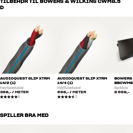
TILBEHØR TIL BOWERS & WILKINS CWM8.5
håndplukket kvalitet som er laget for å vare i mange år. Det er bra
D
for både lommeboken og miljøet.
BOOK EN EKSPERT
AUDIOQUEST SLIP XTRM
AUDIOQUEST SLIP XTRM
BOWERS 
14/2 (1)
14/4 (1)
BBCWM8.
Høyttalerkabel
Høyttalerkabel
Backbox
398,-
/ METER
698,-
/ METER
8 998,-
8
5
SPILLER BRA MED