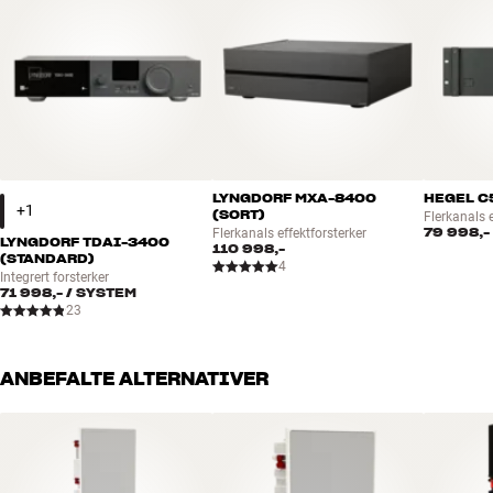
LYNGDORF MXA-8400
HEGEL C
(SORT)
Flerkanals e
79 998,-
Flerkanals effektforsterker
LYNGDORF TDAI-3400
110 998,-
(STANDARD)
4
Integrert forsterker
71 998,-
/ SYSTEM
23
ANBEFALTE ALTERNATIVER