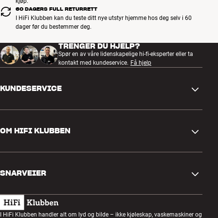
kjøp.
60 DAGERS FULL RETURRETT
I HiFi Klubben kan du teste ditt nye utstyr hjemme hos deg selv i 60
dager før du bestemmer deg.
TRENGER DU HJELP?
Spør en av våre lidenskapelige hi-fi-eksperter eller ta
kontakt med kundeservice.
Få hjelp
KUNDESERVICE
Kontakt oss
OM HIFI KLUBBEN
Spørsmål og svar
Retur og reklamasjon
Finn butikk
Angre på bestilling
SNARVEIER
Om oss
Levering
Kundeklubb
Gavekort
Handelsbetingelser
Lyttekveld
I HiFi Klubben handler alt om lyd og bilde – ikke kjøleskap, vaskemaskiner og