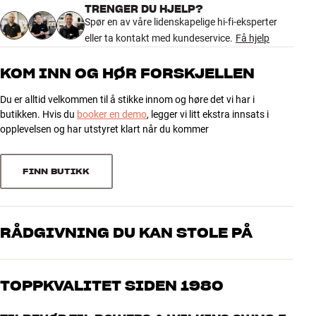
TRENGER DU HJELP?
Maksimal bordtykkelse
32 mm
Spør en av våre lidenskapelige hi-fi-eksperter
eller ta kontakt med kundeservice.
Få hjelp
DIMENSJONER OG DESIGN
Farge
Sort
KOM INN OG HØR FORSKJELLEN
Vekt produkt (kg)
5
Vekt emballasje (kg)
5
Du er alltid velkommen til å stikke innom og høre det vi har i
34 x 26,5 x 50 cm (bredde x
butikken. Hvis du
booker en demo
, legger vi litt ekstra innsats i
Mål (emballasje)
høyde x dybde)
opplevelsen og har utstyret klart når du kommer
FINN BUTIKK
RÅDGIVNING DU KAN STOLE PÅ
Våre medarbeidere er ekte entusiaster som kjenner produktene og
brenner for god lyd – enten det gjelder musikk eller hjemmekino.
TOPPKVALITET SIDEN 1980
Fortell oss hva du drømmer om, så finner vi løsningen som passer
deg og ditt budsjett best
Alle HiFi Klubbens produkter for musikk, hjemmekino og TV er