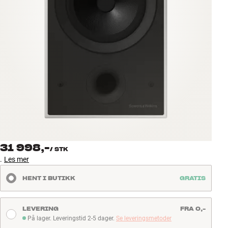
Tilbehør
INSPIRASJON
MERKER
NYHETER
TILBUD
Finn Butikk
31 998,-
Kundeservice
/
STK
.
Les mer
Logg inn
Kundeservice
HENT I BUTIKK
GRATIS
Bygg med lyd
LEVERING
FRA 0,-
På lager. Leveringstid 2-5 dager.
Se leveringsmetoder
På lager. Leveringstid 2-5 dager