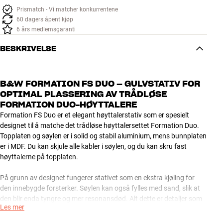
Prismatch - Vi matcher konkurrentene
60 dagers åpent kjøp
6 års medlemsgaranti
BESKRIVELSE
B&W FORMATION FS DUO – GULVSTATIV FOR
OPTIMAL PLASSERING AV TRÅDLØSE
FORMATION DUO-HØYTTALERE
Formation FS Duo er et elegant høyttalerstativ som er spesielt
designet til å matche det trådløse høyttalersettet Formation Duo.
Topplaten og søylen er i solid og stabil aluminium, mens bunnplaten
er i MDF. Du kan skjule alle kabler i søylen, og du kan skru fast
høyttalerne på topplaten.
På grunn av designet fungerer stativet som en ekstra kjøling for
den innebygde forsterker. Søylen kan også fylles med sand, slik at
den blir enda tyngre og mer resonansdød. Alt dette er detaljer som
Les mer
bidrar til å sikre deg best mulig stabilitet og lydkvalitet fra Duo-
høyttalerne dine.