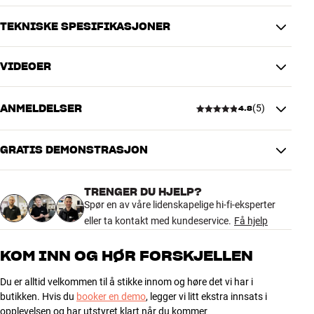
Formation FS Duo fås i sort eller sølv finish. Spikes (pigger) og
TEKNISKE SPESIFIKASJONER
gummiføtter medfølger.
VIDEOER
Mer fra Bowers & Wilkins
DIMENSJONER OG DESIGN
Farge
Sort
ANMELDELSER
(
5
)
Modell / Variant
Sort
4.8
Vekt produkt (kg)
7
Vekt emballasje (kg)
8
GRATIS DEMONSTRASJON
17,5 x 33 x 73 cm (bredde x
4.8
Mål (emballasje)
høyde x dybde)
24 x 59 x 31 cm (bredde x høyde
TRENGER DU HJELP?
Mål (produkt)
x dybde)
5 anmeldelser
Spør en av våre lidenskapelige hi-fi-eksperter
eller ta kontakt med kundeservice.
Få hjelp
GENERELLE EGENSKAPER
5
4
KOM INN OG HØR FORSKJELLEN
Gulvstativ til Formation Duo trådløst høyttalersett
4
1
Skruehull til festing av høyttalere
Du er alltid velkommen til å stikke innom og høre det vi har i
3
0
Skjult kabelføring i søyle
butikken. Hvis du
booker en demo
, legger vi litt ekstra innsats i
Materiale: aluminium (topplate og søyle), MDF (bunnplate)
2
0
opplevelsen og har utstyret klart når du kommer