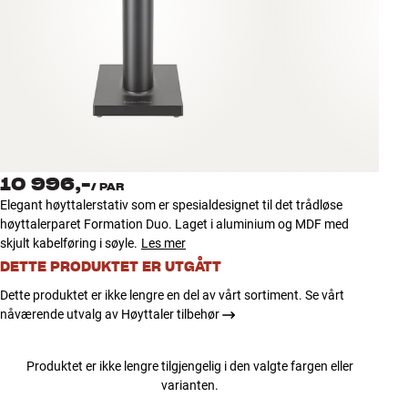
Tilbehør
INSPIRASJON
MERKER
NYHETER
10 996,-
/
PAR
TILBUD
Elegant høyttalerstativ som er spesialdesignet til det trådløse
høyttalerparet Formation Duo. Laget i aluminium og MDF med
skjult kabelføring i søyle.
Les mer
Finn Butikk
Kundeservice
DETTE PRODUKTET ER UTGÅTT
Logg inn
Dette produktet er ikke lengre en del av vårt sortiment. Se vårt
Kundeservice
nåværende utvalg av Høyttaler tilbehør
Bygg med lyd
Produktet er ikke lengre tilgjengelig i den valgte fargen eller
varianten.