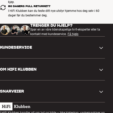
kjøp.
60 DAGERS FULL RETURRETT
I HiFi Klubben kan du teste ditt nye utstyr hjemme hos deg selv i 60
dager før du bestemmer deg.
TRENGER DU HJELP?
Spør en av våre lidenskapelige hi-fi-eksperter eller ta
kontakt med kundeservice.
Få hjelp
KUNDESERVICE
Kontakt oss
OM HIFI KLUBBEN
Spørsmål og svar
Retur og reklamasjon
Finn butikk
Angre på bestilling
SNARVEIER
Om oss
Levering
Kundeklubb
Gavekort
Handelsbetingelser
Lyttekveld
I HiFi Klubben handler alt om lyd og bilde – ikke kjøleskap, vaskemaskiner og