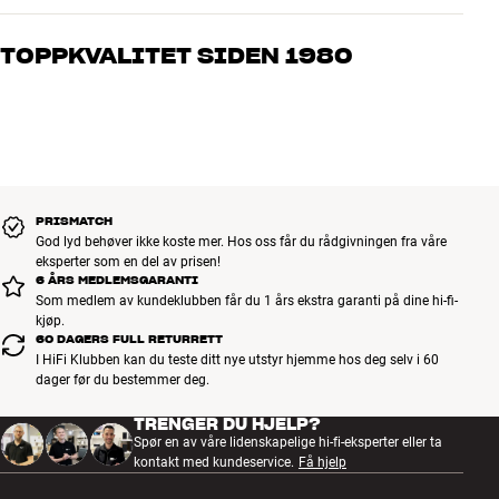
Våre medarbeidere er ekte entusiaster som kjenner produktene og
brenner for god lyd – enten det gjelder musikk eller hjemmekino.
TOPPKVALITET SIDEN 1980
Fortell oss hva du drømmer om, så finner vi løsningen som passer
deg og ditt budsjett best
Alle HiFi Klubbens produkter for musikk, hjemmekino og TV er
håndplukket kvalitet som er laget for å vare i mange år. Det er bra
for både lommeboken og miljøet.
BOOK EN EKSPERT
PRISMATCH
God lyd behøver ikke koste mer. Hos oss får du rådgivningen fra våre
eksperter som en del av prisen!
6 ÅRS MEDLEMSGARANTI
Som medlem av kundeklubben får du 1 års ekstra garanti på dine hi-fi-
kjøp.
60 DAGERS FULL RETURRETT
I HiFi Klubben kan du teste ditt nye utstyr hjemme hos deg selv i 60
dager før du bestemmer deg.
TRENGER DU HJELP?
Spør en av våre lidenskapelige hi-fi-eksperter eller ta
kontakt med kundeservice.
Få hjelp