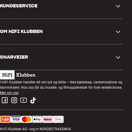
KUNDESERVICE
Kontakt oss
OM HIFI KLUBBEN
Spørsmål og svar
Retur og reklamasjon
Finn butikk
Angre på bestilling
SNARVEIER
Om oss
Levering
Kundeklubb
Gavekort
Handelsbetingelser
Lyttekveld
I HiFi Klubben handler alt om lyd og bilde – ikke kjøleskap, vaskemaskiner og
Bygg med lyd
stavmiksere. Hos oss får du musikk- og filmopplevelser for hver eneste krone.
Personvernpolicy
Konkurranser
Mer om oss
Montering og installasjon
Jobb i HiFi Klubben
Lei en SOUNDBOKS
Retur av el-avfall
Hi-Fi Klubben AS - org.nr NO928379442MVA
Produktanmeldelser