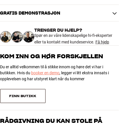
Gled deg til september, når vi lanserer 800 Series Diamond D5 for
alvor. Mer informasjon kommer snart.
GRATIS DEMONSTRASJON
De nye 800 Series Diamond D5 kan oppleves fra 15. september i
følgende HiFi Klubben-butikker:
TRENGER DU HJELP?
Spør en av våre lidenskapelige hi-fi-eksperter
Trondheim | Drammen | Oslo Marcus Thranes gate | Forus | Bergen
eller ta kontakt med kundeservice.
Få hjelp
Lagunen
Mer fra Bowers & Wilkins
KOM INN OG HØR FORSKJELLEN
Du er alltid velkommen til å stikke innom og høre det vi har i
butikken. Hvis du
booker en demo
, legger vi litt ekstra innsats i
opplevelsen og har utstyret klart når du kommer
FINN BUTIKK
RÅDGIVNING DU KAN STOLE PÅ