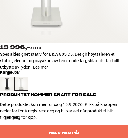
Tilbehør
INSPIRASJON
MERKER
19 996,-
/
STK
NYHETER
Spesialdesignet stativ for B&W 805 D5. Det gir høyttaleren et
stabilt, elegant og nøyaktig avstemt underlag, slik at du får fullt
TILBUD
utbytte av lyden.
Les mer
Farge
Sølv
Finn Butikk
Kundeservice
PRODUKTET KOMMER SNART FOR SALG
Logg inn
Kundeservice
Dette produktet kommer for salg 15.9.2026. Klikk på knappen
Bygg med lyd
nedenfor for å registrere deg og bli varslet når produktet blir
tilgjengelig for kjøp.
MELD MEG PÅ!