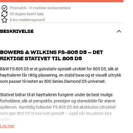
Prismatch - Vi matcher konkurrentene
60 dagers åpent kjøp
6 års medlemsgaranti
BESKRIVELSE
BOWERS & WILKINS FS-805 D5 – DET
RIKTIGE STATIVET TIL 805 D5
B&W FS-805 D5 er et gulvstativ spesielt utviklet for 805 D5, slik at
høyttaleren får riktig plassering, en stabil base og et visuelt uttrykk
som passer til resten av 800 Series Diamond D5-universet.
Stativet bidrar til at høyttaleren fungerer under de best mulige
forholdene, slik at perspektiv, presisjon og stereobilde får større
spillerom. Samtidig fullender FS-805 D5 det eksklusive uttrykket
som gjør 805 D5 til noe helt spesielt – også når musikken ikke
spiller.
Les mer