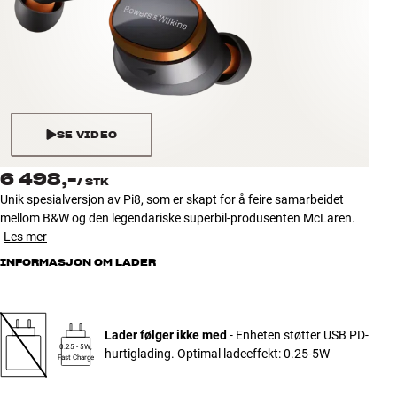
Tilbehør
INSPIRASJON
MERKER
SE VIDEO
NYHETER
6 498,-
/
STK
TILBUD
Unik spesialversjon av Pi8, som er skapt for å feire samarbeidet
mellom B&W og den legendariske superbil-produsenten McLaren.
Les mer
Finn Butikk
Kundeservice
INFORMASJON OM LADER
Logg inn
Kundeservice
Bygg med lyd
Lader følger ikke med
- Enheten støtter USB PD-
0.25 - 5W,
hurtiglading. Optimal ladeeffekt: 0.25-5W
Fast Charge