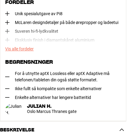
FORDELER
Unik spesialutgave av Pi8
McLaren designdetaljer på både ørepropper og ladeetui
Suveren hi-fi-lydkvalitet
Eksklusiv finish i diamantskåret aluminium
Vis alle fordeler
BEGRENSNINGER
For å utnytte aptX Lossless eller aptX Adaptive må
telefonen/tableten din også støtte formatet.
Ikke fullt så kompakte som enkelte alternativer
Enkelte alternativer har lengere batteritid
JULIAN H.
Oslo Marcus Thranes gate
BESKRIVELSE