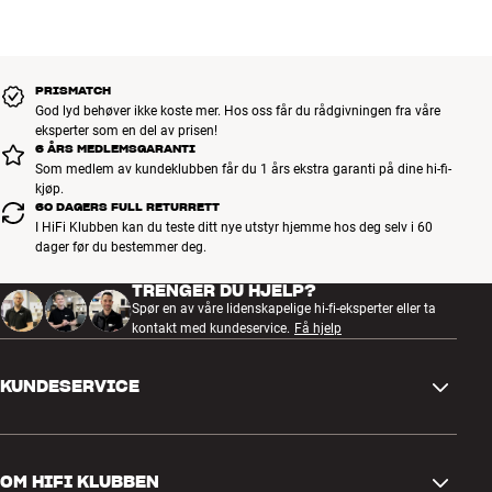
Mer fra Bowers & Wilkins
PRISMATCH
God lyd behøver ikke koste mer. Hos oss får du rådgivningen fra våre
eksperter som en del av prisen!
6 ÅRS MEDLEMSGARANTI
Som medlem av kundeklubben får du 1 års ekstra garanti på dine hi-fi-
kjøp.
60 DAGERS FULL RETURRETT
I HiFi Klubben kan du teste ditt nye utstyr hjemme hos deg selv i 60
dager før du bestemmer deg.
TRENGER DU HJELP?
Spør en av våre lidenskapelige hi-fi-eksperter eller ta
kontakt med kundeservice.
Få hjelp
KUNDESERVICE
Kontakt oss
OM HIFI KLUBBEN