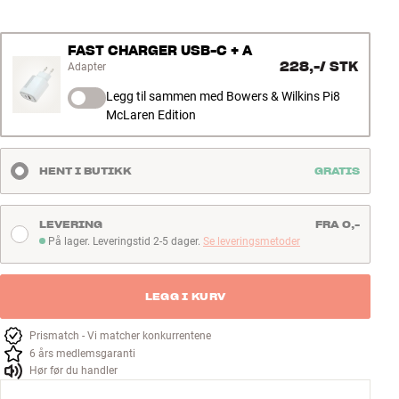
FAST CHARGER USB-C + A
228,-
/
STK
Adapter
Legg til sammen med Bowers & Wilkins Pi8
McLaren Edition
HENT I BUTIKK
GRATIS
LEVERING
FRA 0,-
På lager. Leveringstid 2-5 dager.
Se leveringsmetoder
På lager. Leveringstid 2-5 dager
LEGG I KURV
Prismatch - Vi matcher konkurrentene
6 års medlemsgaranti
Hør før du handler