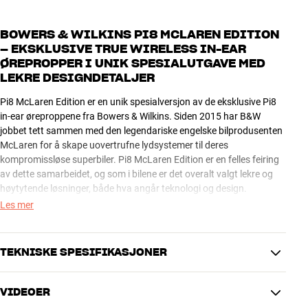
BOWERS & WILKINS PI8 MCLAREN EDITION
– EKSKLUSIVE TRUE WIRELESS IN-EAR
ØREPROPPER I UNIK SPESIALUTGAVE MED
LEKRE DESIGNDETALJER
Pi8 McLaren Edition er en unik spesialversjon av de eksklusive Pi8
in-ear øreproppene fra Bowers & Wilkins. Siden 2015 har B&W
jobbet tett sammen med den legendariske engelske bilprodusenten
McLaren for å skape uovertrufne lydsystemer til deres
kompromissløse superbiler. Pi8 McLaren Edition er en felles feiring
av dette samarbeidet, og som i bilene er det overalt valgt lekre og
høytytende løsninger, både hva angår teknologi og design.
Les mer
LEKRE OG UNIKE DETALJER
Pi8 McLaren Edition er teknisk sett lik Pi8 i standardutgaven, men
TEKNISKE SPESIFIKASJONER
de er utført i en unik finish med McLaren logo og oransje McLaren
kontrastfarge på ørepropper og ladeetuiet. En kombinasjon som
gjenspeiler fargene på deres ikoniske superbiler. Her kan du være
VIDEOER
med på å hylle noen av verdens aller mest eksklusive sportsbiler,
LYD / FORBINDELSE