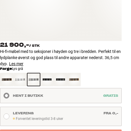
Tilbehør
INSPIRASJON
MERKER
21 900,-
/
STK
NYHETER
Hi-fi-møbel med to seksjoner i høyden og tre i bredden. Perfekt til en
lydplanke øverst og god plass til andre apparater nederst. 36,5 cm
TILBUD
dyp.
Les mer
Farge
Lys grå
Finn Butikk
Kundeservice
Logg inn
HENT I BUTIKK
GRATIS
Kundeservice
Bygg med lyd
LEVERING
FRA 0,-
Forventet leveringstid 3-8 uker
Forventet leveringstid 3-8 uker