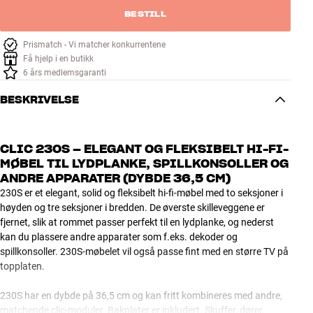
BESTILL
Prismatch - Vi matcher konkurrentene
Få hjelp i en butikk
6 års medlemsgaranti
BESKRIVELSE
CLIC 230S – ELEGANT OG FLEKSIBELT HI-FI-
MØBEL TIL LYDPLANKE, SPILLKONSOLLER OG
ANDRE APPARATER (DYBDE 36,5 CM)
230S er et elegant, solid og fleksibelt hi-fi-møbel med to seksjoner i
høyden og tre seksjoner i bredden. De øverste skilleveggene er
fjernet, slik at rommet passer perfekt til en lydplanke, og nederst
kan du plassere andre apparater som f.eks. dekoder og
spillkonsoller. 230S-møbelet vil også passe fint med en større TV på
topplaten.
230S har en dybde på 36,5 cm og kan fritt kombineres med andre,
matchende clic-moduler. Bakplater er inkludert. Skuffer, dører,