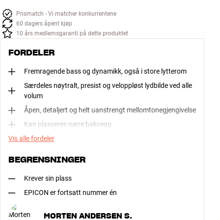
Prismatch - Vi matcher konkurrentene
60 dagers åpent kjøp
10 års medlemsgaranti på dette produktet
FORDELER
Fremragende bass og dynamikk, også i store lytterom
Særdeles nøytralt, presist og veloppløst lydbilde ved alle
volum
Åpen, detaljert og helt uanstrengt mellomtonegjengivelse
Kan plasseres nære bakvegg
Vis alle fordeler
BEGRENSNINGER
Krever sin plass
EPICON er fortsatt nummer én
MORTEN ANDERSEN S.