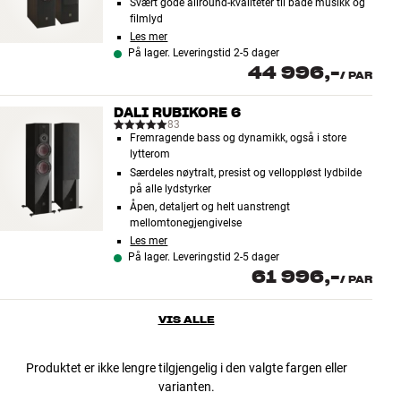
Svært gode allround-kvaliteter til både musikk og
filmlyd
Les mer
På lager. Leveringstid 2-5 dager
44 996,-
/
PAR
DALI RUBIKORE 6
83
Fremragende bass og dynamikk, også i store
lytterom
Særdeles nøytralt, presist og velloppløst lydbilde
på alle lydstyrker
Åpen, detaljert og helt uanstrengt
mellomtonegjengivelse
Les mer
På lager. Leveringstid 2-5 dager
61 996,-
/
PAR
VIS ALLE
Produktet er ikke lengre tilgjengelig i den valgte fargen eller
varianten.