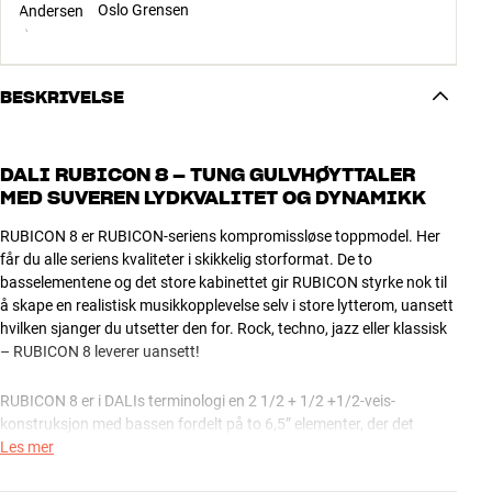
Oslo Grensen
BESKRIVELSE
DALI RUBICON 8 – TUNG GULVHØYTTALER
MED SUVEREN LYDKVALITET OG DYNAMIKK
RUBICON 8 er RUBICON-seriens kompromissløse toppmodel. Her
får du alle seriens kvaliteter i skikkelig storformat. De to
basselementene og det store kabinettet gir RUBICON styrke nok til
å skape en realistisk musikkopplevelse selv i store lytterom, uansett
hvilken sjanger du utsetter den for. Rock, techno, jazz eller klassisk
– RUBICON 8 leverer uansett!
RUBICON 8 er i DALIs terminologi en 2 1/2 + 1/2 +1/2-veis-
konstruksjon med bassen fordelt på to 6,5” elementer, der det
nederste er laget så det ruller av ved en litt lavere frekvens enn det
Les mer
over. Mellomtones leveres av det øverste 6,5” elementet, hvoretter