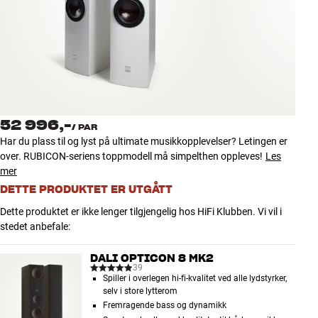
Tilbehør
INSPIRASJON
MERKER
NYHETER
52 996,-
/
PAR
Har du plass til og lyst på ultimate musikkopplevelser? Letingen er
TILBUD
over. RUBICON-seriens toppmodell må simpelthen oppleves!
Les
mer
DETTE PRODUKTET ER UTGÅTT
Finn Butikk
Kundeservice
Dette produktet er ikke lenger tilgjengelig hos HiFi Klubben. Vi vil i
Logg inn
stedet anbefale:
Kundeservice
Bygg med lyd
DALI OPTICON 8 MK2
39
Spiller i overlegen hi-fi-kvalitet ved alle lydstyrker,
selv i store lytterom
Fremragende bass og dynamikk