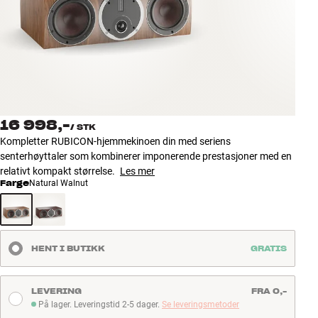
Tilbehør
INSPIRASJON
MERKER
NYHETER
16 998,-
/
STK
Kompletter RUBICON-hjemmekinoen din med seriens
TILBUD
senterhøyttaler som kombinerer imponerende prestasjoner med en
relativt kompakt størrelse.
Les mer
Farge
Natural Walnut
Finn Butikk
Kundeservice
Logg inn
Kundeservice
HENT I BUTIKK
GRATIS
Bygg med lyd
LEVERING
FRA 0,-
På lager. Leveringstid 2-5 dager.
Se leveringsmetoder
På lager. Leveringstid 2-5 dager