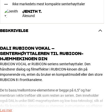
Ikke markedets mest kompakte senterhøyttaler
JENITH T.
Ålesund
BESKRIVELSE
DALI RUBICON VOKAL –
SENTERHØYTTALEREN TIL RUBICON-
HJEMMEKINOEN DIN
RUBICON VOCAL er RUBICON-seriens senterhøyttaler. Den
håndterer dialog og filmeffekter i RUBICON-kinoen din på
imponerende vis, enten du bruker en kompaktmodell eller den store
RUBICON 8 i frontkanalene.
De to bass/mellomtone-elementene er begge på 6,5" og har
membran i ekte trefiber slik som resten av serien. Den inneholder
også DALIs unike SMC-magnetsystem og low-loss-teknologi, slik at
du får krystallklar gjengivelse av stemmer, instrumenter og effekter
Les mer
ved ethvert volumnivå.