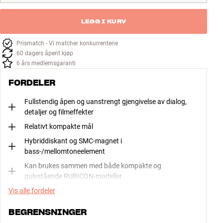
LEGG I KURV
Prismatch - Vi matcher konkurrentene
60 dagers åpent kjøp
6 års medlemsgaranti
FORDELER
Fullstendig åpen og uanstrengt gjengivelse av dialog,
detaljer og filmeffekter
Relativt kompakte mål
Hybriddiskant og SMC-magnet i
bass-/mellomtoneelement
Kan brukes sammen med både kompakte og
gulvstående RUBICON-modeller
Vis alle fordeler
BEGRENSNINGER