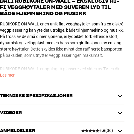
DALI RUBIKORE ON-WALL – EKSKLUSIV HI-
FI VEGGHØYTALER MED SUVEREN LYD TIL
BÅDE HJEMMEKINO OG MUSIKK
RUBIKORE ON-WALL er en unik flat vegghøytaler, som fra en diskré
veggplassering kan yte det utrolige, både til hjemmekino og musikk.
På tross av de små dimensjonene, er lydbildet forbløffende stort,
dynamisk og velloppløst med en bass som gir illusjonen av en langt
større høyttaler. Dette skyldes ikke minst den raffinerte bassporten
på baksiden, som utnytter veggplasseringen maksimalt.
RUBIKORE ON-WALL er opplagt å plassere ved siden av TV-en din.
Bruker du stereoanlegget til TV-lyd, kan du få fremragende tokanals
Les mer
hi-fi-lyd både til musikk og film. Og har du en full surround-
hjemmekino, kan du bruke RUBIKORE ON-WALL både til front-,
senter- og side/bakkanaler, og oppnå et storslått resultat, selv uten
TEKNISKE SPESIFIKASJONER
separat subwoofer.
VIDEOER
OPPLEV SURROUND SOM I LYDSTUDIOET
YTELSE
Hybrid-diskantmodulen kan roteres 90 grader, så den eksklusive
Frekvensområde (-3dB)
59-34.000 Hz
bånddiskanten også yter optimalt ved vannrett plassering av
ANMELDELSER
(
36
)
Følsomhet
88,5 dB
4.9