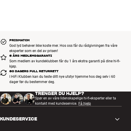
PRISMATCH
God lyd behøver ikke koste mer. Hos oss får du rådgivningen fra våre
eksperter som en del av prisen!
6 ÅRS MEDLEMSGARANTI
Som medlem av kundeklubben får du 1 års ekstra garanti på dine hi-fi-
kjøp.
60 DAGERS FULL RETURRETT
I HiFi Klubben kan du teste ditt nye utstyr hjemme hos deg selv i 60
dager før du bestemmer deg.
TRENGER DU HJELP?
Spør en av våre lidenskapelige hi-fi-eksperter eller ta
kontakt med kundeservice.
Få hjelp
KUNDESERVICE