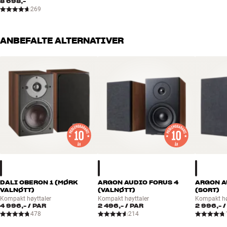
8 698,-
269
ANBEFALTE ALTERNATIVER
DALI OBERON 1 (MØRK
ARGON AUDIO FORUS 4
ARGON A
VALNØTT)
(VALNØTT)
(SORT)
Kompakt høyttaler
Kompakt høyttaler
Kompakt hø
4 996,-
/ PAR
2 496,-
/ PAR
2 996,-
/
478
214