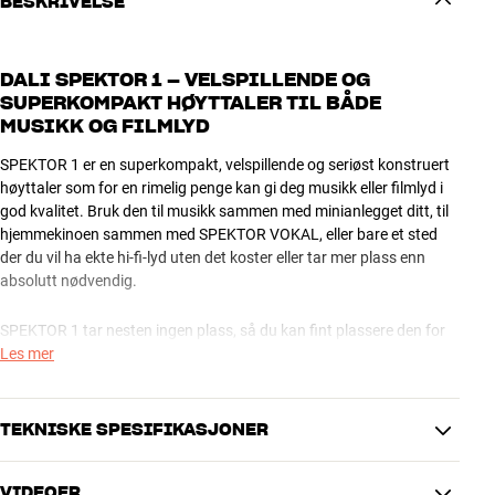
BESKRIVELSE
DALI SPEKTOR 1 – VELSPILLENDE OG
SUPERKOMPAKT HØYTTALER TIL BÅDE
MUSIKK OG FILMLYD
SPEKTOR 1 er en superkompakt, velspillende og seriøst konstruert
høyttaler som for en rimelig penge kan gi deg musikk eller filmlyd i
god kvalitet. Bruk den til musikk sammen med minianlegget ditt, til
hjemmekinoen sammen med SPEKTOR VOKAL, eller bare et sted
der du vil ha ekte hi-fi-lyd uten det koster eller tar mer plass enn
absolutt nødvendig.
SPEKTOR 1 tar nesten ingen plass, så du kan fint plassere den for
eksempel i en bokhylle. Du kan også henge den på veggen ved hjelp
Les mer
av det medfølgende veggfestet. Hvis du foretrekker en frittstående
løsning, så kan du for eksempel bruke DALIs egen CONNECT Stand
M-600, der du kan skjule ledningene på elegant vis inne i søylen. Du
TEKNISKE SPESIFIKASJONER
kan naturligvis også bruke kvalitetsstativer fra andre produsenter.
VIDEOER