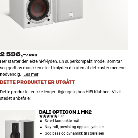
Tilbehør
INSPIRASJON
MERKER
NYHETER
2 596,-
/
PAR
Her starter den ekte hi-fi-lyden. En superkompakt modell som tar
TILBUD
seg godt av musikken eller filmlyden din uten at det koster mer enn
nødvendig.
Les mer
DETTE PRODUKTET ER UTGÅTT
Finn Butikk
Kundeservice
Dette produktet er ikke lenger tilgjengelig hos HiFi Klubben. Vi vil i
Logg inn
stedet anbefale:
Kundeservice
Bygg med lyd
DALI OPTICON 1 MK2
132
Svært kompakte mål
Nøytralt, presist og oppløst lydbilde
God bass og dynamikk til størrelsen