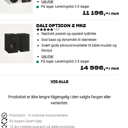
Les mer
På lager. Leveringstid 2-5 dager
11 196,-
/
PAR
DALI OPTICON 2 MK2
185
Nøytralt, presist og oppløst lydbilde
God bass og dynamikk til størrelsen
Svært gode allround-kvaliteter til både musikk og
filmlyd
Les mer
På lager. Leveringstid 2-5 dager
14 996,-
/
PAR
VIS ALLE
Produktet er ikke lengre tilgjengelig i den valgte fargen eller
varianten.
Prismatch - Vi matcher konkurrentene
60 dagers åpent kjøp
10 års medlemsgaranti på dette produktet