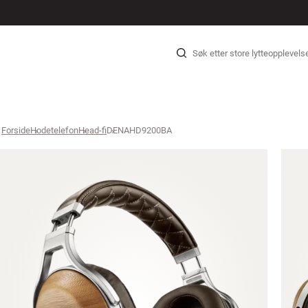
HI-FI
HØYTTALERE
PLATESPILLER
HODETELEFON
SURROUND
TV
SYSTEMER
KABLER
T
Hopp til innhold
Forside
Hodetelefon
›
Head-fi
›
DENAHD9200BA
›