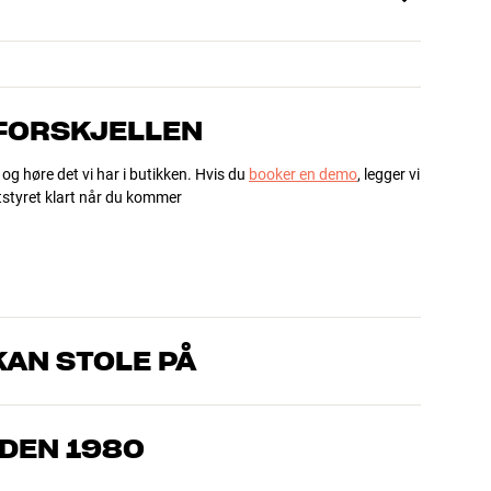
 FORSKJELLEN
 og høre det vi har i butikken. Hvis du
booker en demo
, legger vi
utstyret klart når du kommer
AN STOLE PÅ
om kjenner produktene og brenner for god lyd – enten det
l oss hva du drømmer om, så finner vi løsningen som passer deg
IDEN 1980