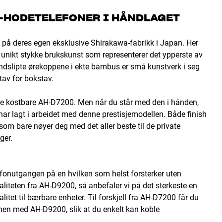
-HODETELEFONER I HÅNDLAGET
på deres egen eksklusive Shirakawa-fabrikk i Japan. Her
unikt stykke brukskunst som representerer det ypperste av
ndslipte ørekoppene i ekte bambus er små kunstverk i seg
stav for bokstav.
e kostbare AH-D7200. Men når du står med den i hånden,
har lagt i arbeidet med denne prestisjemodellen. Både finish
 som bare nøyer deg med det aller beste til de private
ger.
elefonutgangen på en hvilken som helst forsterker uten
aliteten fra AH-D9200, så anbefaler vi på det sterkeste en
litet til bærbare enheter. Til forskjell fra AH-D7200 får du
en med AH-D9200, slik at du enkelt kan koble