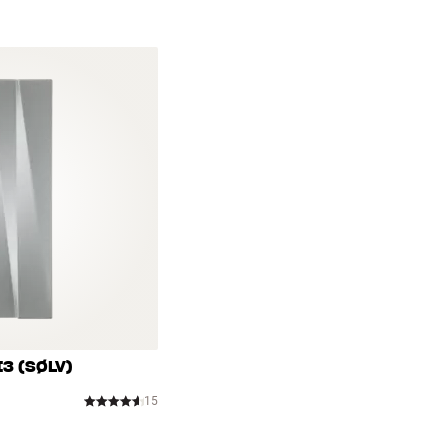
Alle HiFi Klubbens produkter for musikk
jack) + 1,3 meter kabel (minijack)
vare i mange år. Det er bra for både lo
BOOK EN EKSPERT
I3 (SØLV)
15