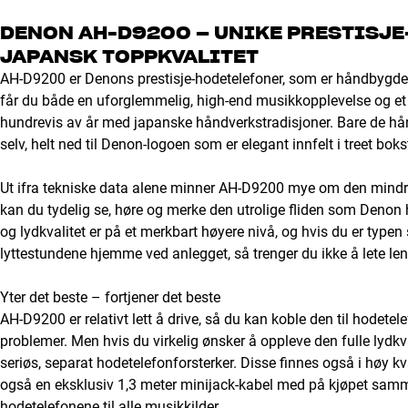
DENON AH-D9200 – UNIKE PRESTISJE
JAPANSK TOPPKVALITET
AH-D9200 er Denons prestisje-hodetelefoner, som er håndbygde 
får du både en uforglemmelig, high-end musikkopplevelse og et 
hundrevis av år med japanske håndverkstradisjoner. Bare de hå
selv, helt ned til Denon-logoen som er elegant innfelt i treet bok
Ut ifra tekniske data alene minner AH-D9200 mye om den mindr
kan du tydelig se, høre og merke den utrolige fliden som Denon 
og lydkvalitet er på et merkbart høyere nivå, og hvis du er typen
lyttestundene hjemme ved anlegget, så trenger du ikke å lete len
Yter det beste – fortjener det beste
AH-D9200 er relativt lett å drive, så du kan koble den til hodet
problemer. Men hvis du virkelig ønsker å oppleve den fulle lydkv
seriøs, separat hodetelefonforsterker. Disse finnes også i høy kva
også en eksklusiv 1,3 meter minijack-kabel med på kjøpet samm
hodetelefonene til alle musikkilder.