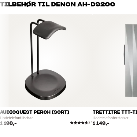
TILBEHØR TIL DENON AH-D9200
Kabellengde : 3 meter kabel med forsølvede ledere i OFC-kobber (6,35 mm 
Følsomhet : 105 dB/mW
Adapter inkludert : 3,5mm minijack-til-6,3mm jack
Type : Lukket, over-ear, dynamisk hodetelefon
Frekvensområde : 5-56.000 Hz
Ørekopper i ekte bambus med kunstlær-kledde øreputer i memoryskum
Hodebøyle og oppheng i aluminium
Hodebøyle kledd med ekte lær
50 mm neodym-magnetsystem (>1 Tesla)
50 mm membran i Free Edge Nano Fiber
Avtagbar kabel (3 meter og 1,3 meter kabler medfølger)
Maksimal belastning: 1800 mW
Dreibare ørekopper
Eksklusiv oppbevaringseske medfølger
AUDIOQUEST PERCH (SORT)
TRETTITRE TTT-T
Hodetelefontilbehør
Hodetelefonforsterker
1 198,-
1 149,-
34