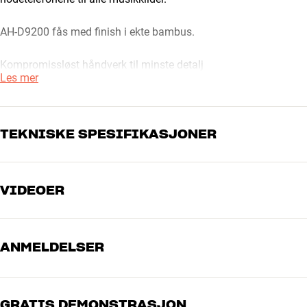
AH-D9200 fås med finish i ekte bambus.
Kompromissløst håndverk til minste detalj
Les mer
De luksuriøse øreklokkene på AH-D9200 er laget av ekte bambu
akustiske egenskaper med helt enestående utseende og finish. 
for å eliminere resonanser og refleksjoner. En annen fordel er a
og ”høyttaleraktig” klang.
TEKNISKE SPESIFIKASJONER
Hodedbøylen er kledd med ekte lær, mens det er valgt ekstremt m
materiale som ikke er valgt for å spare penger, men fordi det ha
VIDEOER
LYD / FORBINDELSE
fylt med memory-skum som former seg etter hodet ditt og sikr
Hodetelefontype
Over-ear, Head-Fi
patenterte, dreibare kuleledd som tilpasser seg enhver hodestørr
Aktiv støykansellering
Nei
Frekvensområde
5-56.000 Hz
Lederne i den 3 meter lange medfølgende kabelen er laget av fo
ANMELDELSER
Følsomhet
105 dB
pluggen er også forsølvet for å sikre absolutt best mulig signalo
Mikrofon
Nei
neodym-magnetene (>1 Tesla) er hele 50 mm i diameter, og s
Akustisk konstruksjon
Lukket
gir det et utrolig luftig og dynamisk lydbilde som uanstrengt be
GRATIS DEMONSTRASJON
Impedans passiv
24 ohm
5