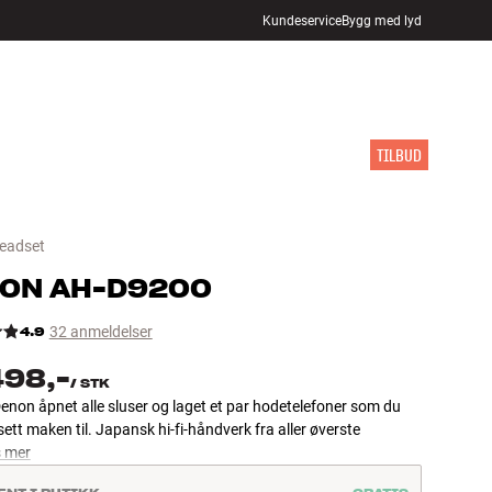
Kundeservice
Bygg med lyd
FINN BUTIKK
LOGG INN
HANDLEKURV
INSPIRASJON
MERKER
NYHETER
TILBUD
headset
NON
AH-D9200
4.9
32 anmeldelser
498,-
/
STK
enon åpnet alle sluser og laget et par hodetelefoner som du
 sett maken til. Japansk hi-fi-håndverk fra aller øverste
 mer