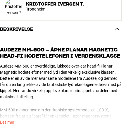
KRISTOFFER IVERSEN T.
Trondheim
BESKRIVELSE
AUDEZE MM-500 – ÅPNE PLANAR MAGNETIC
HEAD-FI HODETELEFONER I VERDENSKLASSE
Audeze MM-500 er overdådige, lukkede over-ear head-fi Planar
Magnetic hodetelefoner med lyd i den virkelig eksklusive klassen.
Dette er en av de mer avanserte modellene fra Audeze, og dermed
får du en lang rekke av de fantastiske lydteknologiene deres med på
kjøpet. Her får du virkelig oppleve planar-prinsippets fordeler med
maksimal uttelling.
MM-500 minner mye om den ikoniske søstermodellen LCD-X,
bortsett fra at du ”bare” får enkeltsidet Fazor-magnetsystem i
driverne i stedet for dobbelt. Til gjengjeld er MM-500 hele 140 gram
Les mer
lettere, og det kan gjøre den lettere å leve med for vanlige dødelige