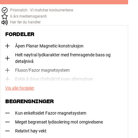
Prismatch - Vi matcher konkurrentene
6 års medlemsgaranti
Hør før du handler
FORDELER
Åpen Planar Magnetic-konstruksjon
Helt nøytral lydkarakter med fremragende bass og
detaljnivå
Fluxor/Fazor magnetsystem
Enkle å drive i forhold til noen alternativer
Vis alle fordeler
BEGRENSNINGER
Kun enkeltsidet Fazor-magnetsystem
Meget begrenset lydisolering mot omgivelsene
Relativt høy vekt