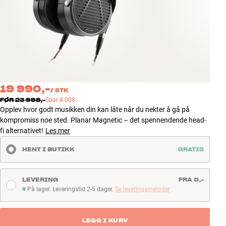
Tilbehør
INSPIRASJON
MERKER
NYHETER
19 990,-
/
STK
FØR
23 998,-
Spar
4 008,-
Opplev hvor godt musikken din kan låte når du nekter å gå på
TILBUD
kompromiss noe sted. Planar Magnetic – det spennendende head-
fi alternativet!
Les mer
Finn Butikk
Kundeservice
HENT I BUTIKK
GRATIS
Logg inn
Kundeservice
Bygg med lyd
LEVERING
FRA 0,-
På lager. Leveringstid 2-5 dager.
Se leveringsmetoder
På lager. Leveringstid 2-5 dager
LEGG I KURV