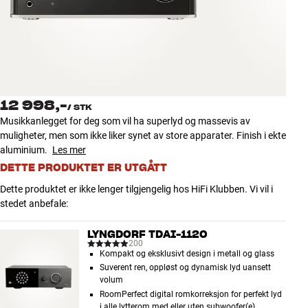
Tilbehør
INSPIRASJON
MERKER
12 998,-
/
STK
NYHETER
Musikkanlegget for deg som vil ha superlyd og massevis av
muligheter, men som ikke liker synet av store apparater. Finish i ekte
TILBUD
aluminium.
Les mer
DETTE PRODUKTET ER UTGÅTT
Finn Butikk
Dette produktet er ikke lenger tilgjengelig hos HiFi Klubben. Vi vil i
Kundeservice
stedet anbefale:
Logg inn
Kundeservice
LYNGDORF TDAI-1120
Bygg med lyd
200
Kompakt og eksklusivt design i metall og glass
Suverent ren, oppløst og dynamisk lyd uansett
volum
RoomPerfect digital romkorreksjon for perfekt lyd
i alle lytterom med eller uten subwoofer(e)