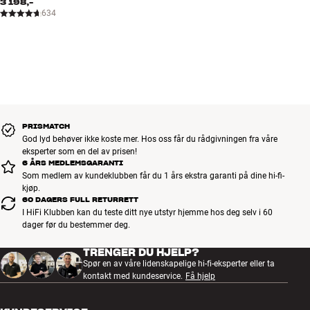
3 198,-
634
PRISMATCH
God lyd behøver ikke koste mer. Hos oss får du rådgivningen fra våre
eksperter som en del av prisen!
6 ÅRS MEDLEMSGARANTI
Som medlem av kundeklubben får du 1 års ekstra garanti på dine hi-fi-
kjøp.
60 DAGERS FULL RETURRETT
I HiFi Klubben kan du teste ditt nye utstyr hjemme hos deg selv i 60
dager før du bestemmer deg.
TRENGER DU HJELP?
Spør en av våre lidenskapelige hi-fi-eksperter eller ta
kontakt med kundeservice.
Få hjelp