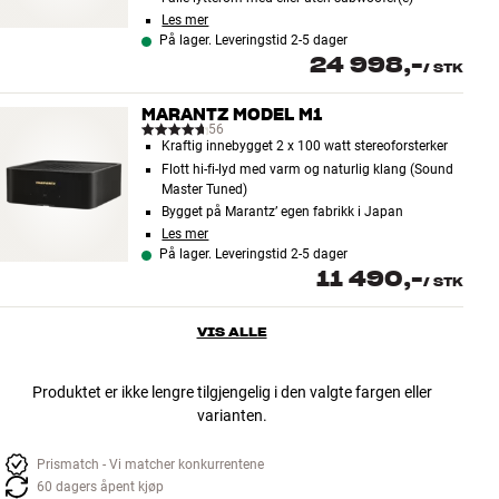
Les mer
På lager. Leveringstid 2-5 dager
24 998,-
/
STK
MARANTZ MODEL M1
56
Kraftig innebygget 2 x 100 watt stereoforsterker
Flott hi-fi-lyd med varm og naturlig klang (Sound
Master Tuned)
Bygget på Marantz’ egen fabrikk i Japan
Les mer
På lager. Leveringstid 2-5 dager
11 490,-
/
STK
VIS ALLE
Produktet er ikke lengre tilgjengelig i den valgte fargen eller
varianten.
Prismatch - Vi matcher konkurrentene
60 dagers åpent kjøp