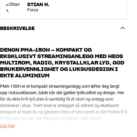
STIAN H.
Forus
BESKRIVELSE
DENON PMA-150H – KOMPAKT OG
EKSKLUSIVT STREAMINGANLEGG MED HEOS
MULTIROM, RADIO, KRYSTALLKLAR LYD, GOD
BRUKERVENNLIGHET OG LUKSUSDESIGN I
EKTE ALUMINIUM
PMA-150H er et kompakt streaminganlegg som løfter deg langt
opp i luksusklassen, både når det gjelder lydkvalitet og design. Her
får du ekte hi-fi-lyd uten å samtidig få et stort og anlegg som
dominerer i stua. Tvert imot er anlegget så stilrent og eksklusivt
designet at både du og gjestene dine vil nyte synet av det fristes til å
la fingrene gli over den elegante topplaten i aluminium.
Les mer
Denons helt nyutviklede digitale forsterker yter bunnsolide 2 x 70