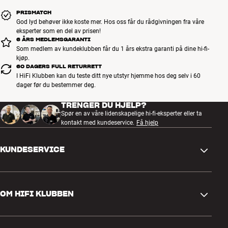
PRISMATCH
God lyd behøver ikke koste mer. Hos oss får du rådgivningen fra våre
eksperter som en del av prisen!
6 ÅRS MEDLEMSGARANTI
Som medlem av kundeklubben får du 1 års ekstra garanti på dine hi-fi-
kjøp.
60 DAGERS FULL RETURRETT
I HiFi Klubben kan du teste ditt nye utstyr hjemme hos deg selv i 60
dager før du bestemmer deg.
TRENGER DU HJELP?
Spør en av våre lidenskapelige hi-fi-eksperter eller ta
kontakt med kundeservice.
Få hjelp
KUNDESERVICE
Kontakt oss
OM HIFI KLUBBEN
Spørsmål og svar
Retur og reklamasjon
Finn butikk