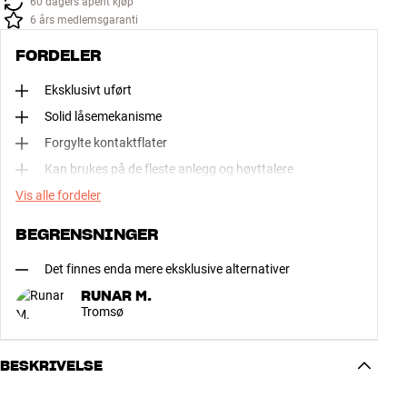
60 dagers åpent kjøp
6 års medlemsgaranti
FORDELER
Eksklusivt uført
Solid låsemekanisme
Forgylte kontaktflater
Kan brukes på de fleste anlegg og høyttalere
Vis alle fordeler
BEGRENSNINGER
Det finnes enda mere eksklusive alternativer
RUNAR M.
Tromsø
BESKRIVELSE