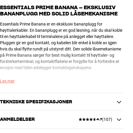
ESSENTIALS PRIME BANANA – EKSKLUSIV
BANANPLUGG MED SOLID LÅSEMEKANISME
Essentials Prime Banana er en eksklusiv bananplugg for
høyttalerkabler. En bananplugg er en god løsning, når du skal koble
til en høyttalerkabel til terminalene på anlegget eller høyttalere.
Pluggen gir en god kontakt, og kabelen blir enkel å koble av igjen
hvis du skal flytte rundt på utstyret ditt. Den solide låsemekanisme
på Prime Banana sørger for best mulig kontakt til høyttaler- og
forsterkerterminal, og kontaktflatene er forgylte for å forhindre at
erosjon med tiden ødelegger kontaktegenskapene.
Bemerk: For å forhindre uhell er terminalene på forsterkere,
Les mer
receivere og høyttalere normalt blokkert med små plastikkpropper.
Disse skal lirkes ut med en svært liten skruetrekker eller en annen
spiss gjenstand, før du kan koble til bananpluggene.
TEKNISKE SPESIFIKASJONER
Essentials Prime Banana selges i sett med 4 stykk.
ANMELDELSER
(
107
)
4.7
DIMENSJONER OG DESIGN
25 ÅRS GARANTI PÅ ESSENTIALS-KABLER
Farge
Sort