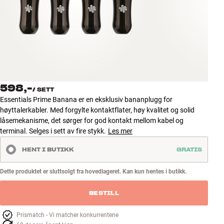
Tilbehør
INSPIRASJON
MERKER
NYHETER
598,-
/
SETT
Essentials Prime Banana er en eksklusiv bananplugg for
TILBUD
høyttalerkabler. Med forgylte kontaktflater, høy kvalitet og solid
låsemekanisme, det sørger for god kontakt mellom kabel og
terminal. Selges i sett av fire stykk.
Les mer
Finn Butikk
Kundeservice
HENT I BUTIKK
GRATIS
Logg inn
Kundeservice
Dette produktet er sluttsolgt fra hovedlageret. Kan kun hentes i butikk.
Bygg med lyd
BESTILL
Prismatch - Vi matcher konkurrentene