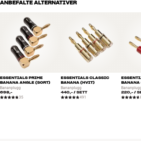
ANBEFALTE ALTERNATIVER
håndplukket kvalitet som er laget for å vare i mange år. Det er bra
for både lommeboken og miljøet.
BOOK EN EKSPERT
ESSENTIALS PRIME
ESSENTIALS CLASSIC
ESSENTI
BANANA ANGLE (SORT)
BANANA (HVIT)
BANANA 
Bananplugg
Bananplugg
Bananplug
698,-
440,-
/ SETT
220,-
/ S
35
491