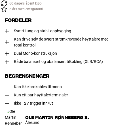
60 dagers åpent kjøp
6 års medlemsgaranti
FORDELER
Svært tung og stabil oppbygging
Kan drive selv de svært strømkrevende høyttalere med
total kontroll
Dual Mono-konstruksjon
Både balansert og ubalansert tilkobling (XLR/RCA)
BEGRENSNINGER
Kan ikke brokobles til mono
Kun ett par høyttalerterminaler
Ikke 12V trigger inn/ut
OLE MARTIN RØNNEBERG S.
Ålesund