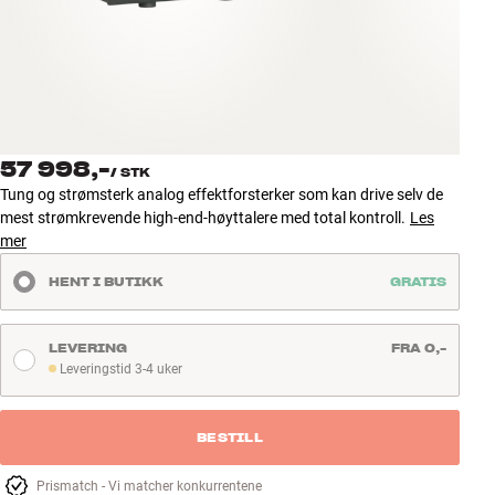
Tilbehør
INSPIRASJON
MERKER
57 998,-
/
STK
NYHETER
Tung og strømsterk analog effektforsterker som kan drive selv de
mest strømkrevende high-end-høyttalere med total kontroll.
Les
TILBUD
mer
HENT I BUTIKK
GRATIS
Finn Butikk
Kundeservice
Logg inn
LEVERING
FRA 0,-
Kundeservice
Leveringstid 3-4 uker
Leveringstid 3-4 uker
Bygg med lyd
BESTILL
Prismatch - Vi matcher konkurrentene