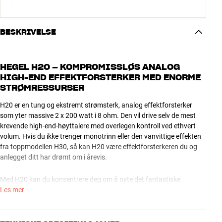
BESKRIVELSE
HEGEL H20 – KOMPROMISSLØS ANALOG
HIGH-END EFFEKTFORSTERKER MED ENORME
STRØMRESSURSER
H20 er en tung og ekstremt strømsterk, analog effektforsterker
som yter massive 2 x 200 watt i 8 ohm. Den vil drive selv de mest
krevende high-end-høyttalere med overlegen kontroll ved ethvert
volum. Hvis du ikke trenger monotrinn eller den vanvittige effekten
fra toppmodellen H30, så kan H20 være effektforsterkeren du og
anlegget ditt har drømt om i årevis.
Med H20 kan du konsentrere deg om å nyte det fantastiske
lydbildet, den avgrunnsdype og kontrollerte bassen og de utallige
Les mer
detaljene som du ikke ante var i musikken før du hørte den på H20.
Hver eneste musikklytting blir til en sublim opplevelse som vil
fremkalle gåsehuden igjen og igjen.