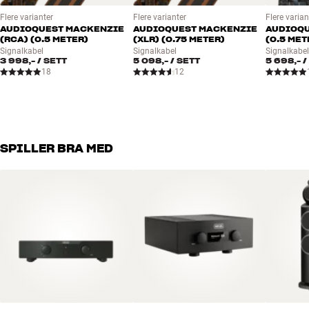
Utgangseffekt 4 ohm :
Flere varianter
Flere varianter
Flere varian
Utgangseffekt 8 ohm : 2 x 200 watt
AUDIOQUEST MACKENZIE
AUDIOQUEST MACKENZIE
AUDIOQU
(RCA) (0.5 METER)
(XLR) (0.75 METER)
(0.5 MET
Front i aluminium med display
Signalkabel
Signalkabel
Signalkabe
100% separat analog effektdel med 20 x 15A/200W high speed
3 998,-
/ SETT
5 098,-
/ SETT
5 698,-
/
transistorer
18
12
Strømforsyning: 1000 VA dual mono, 90.000 µF
Fullbalansert konstruksjon
SoundEngine
Forvrengning < 0,006% (100 watt/8 ohm)
SPILLER BRA MED
Signal/støy: >100 dB
Dempingsfaktor >1000
Forgylte terminaler