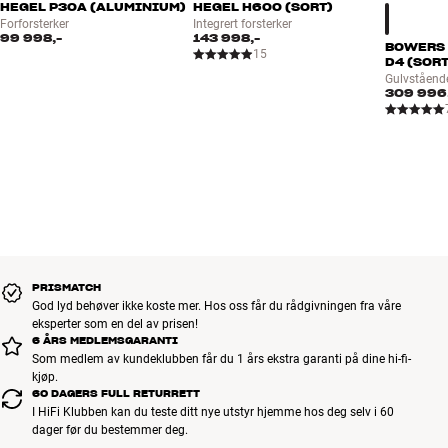
HEGEL P30A (ALUMINIUM)
HEGEL H600 (SORT)
Forforsterker
Integrert forsterker
99 998,-
143 998,-
BOWERS 
15
D4 (SORT
Gulvstående
309 996
PRISMATCH
God lyd behøver ikke koste mer. Hos oss får du rådgivningen fra våre
eksperter som en del av prisen!
6 ÅRS MEDLEMSGARANTI
Som medlem av kundeklubben får du 1 års ekstra garanti på dine hi-fi-
kjøp.
60 DAGERS FULL RETURRETT
I HiFi Klubben kan du teste ditt nye utstyr hjemme hos deg selv i 60
dager før du bestemmer deg.