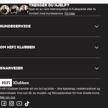
TRENGER DU HJELP?
Spør en av våre lidenskapelige hi-fi-eksperter eller ta
kontakt med kundeservice.
Få hjelp
KUNDESERVICE
Kontakt oss
OM HIFI KLUBBEN
Spørsmål og svar
Retur og reklamasjon
Finn butikk
Angre på bestilling
SNARVEIER
Om oss
Levering
Kundeklubb
Gavekort
Handelsbetingelser
Lyttekveld
I HiFi Klubben handler alt om lyd og bilde – ikke kjøleskap, vaskemaskiner og
Bygg med lyd
stavmiksere. Hos oss får du musikk- og filmopplevelser for hver eneste krone.
Personvernpolicy
Konkurranser
Mer om oss
Montering og installasjon
Jobb i HiFi Klubben