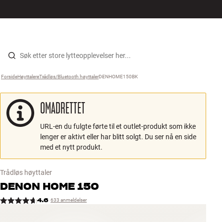
Hi-Fi
MENY
FINN BUTIKK
LOGG INN
HANDLEKURV
Høyttalere
Hopp til innhold
Forside
Høyttalere
›
Trådløs/Bluetooth høyttaler
›
DENHOME150BK
›
Platespiller
OMADRETTET
Hodetelefon
URL-en du fulgte førte til et outlet-produkt som ikke
Surround
lenger er aktivt eller har blitt solgt. Du ser nå en side
med et nytt produkt.
TV
Trådløs høyttaler
Systemer
DENON
HOME 150
4.6
633 anmeldelser
Kabler