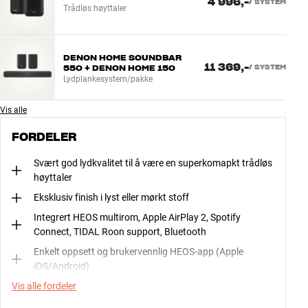
4 996,-
/
SYSTEM
Trådløs høyttaler
DENON HOME SOUNDBAR
11 369,-
550 + DENON HOME 150
/
SYSTEM
Lydplankesystem/pakke
Vis alle
FORDELER
Svært god lydkvalitet til å være en superkomapkt trådløs
høyttaler
Eksklusiv finish i lyst eller mørkt stoff
Integrert HEOS multirom, Apple AirPlay 2, Spotify
Connect, TIDAL Roon support, Bluetooth
Enkelt oppsett og brukervennlig HEOS-app (Apple
iOS/Android)
Vis alle fordeler