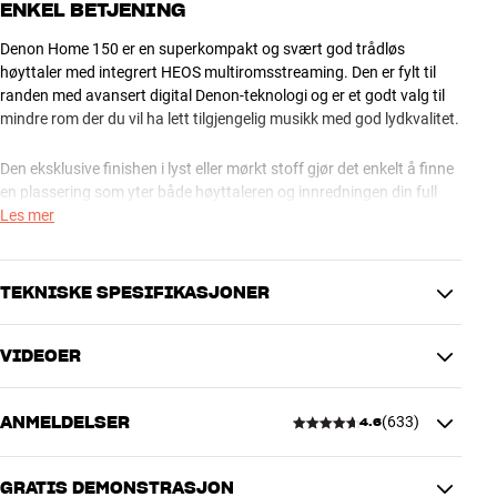
ENKEL BETJENING
Denon Home 150 er en superkompakt og svært god trådløs
høyttaler med integrert HEOS multiromsstreaming. Den er fylt til
randen med avansert digital Denon-teknologi og er et godt valg til
mindre rom der du vil ha lett tilgjengelig musikk med god lydkvalitet.
Den eksklusive finishen i lyst eller mørkt stoff gjør det enkelt å finne
en plassering som yter både høyttaleren og innredningen din full
rettferdighet.
Les mer
ENKEL TOUCH-STYRING, BLUETOOTH OG TOTAL OVERSIKT
FRA HEOS-APPEN
TEKNISKE SPESIFIKASJONER
Fra smarttelefonen/nettbrettet og den brukervennlige HEOS-appen
har du tilgang til hele det trådløse HEOS-universet, inkludert
VIDEOER
musikktjenester (Spotify Connect, TIDAL m.fl.) og du kan styre
TILKOBLINGER
musikken på både Denon Home 150 og på trådløse HEOS-
Lydinngang
Minijack/AUX
høyttalere og -musikkstreamere i resten av hjemmet ditt.
ANMELDELSER
(
633
)
Inngang (annet)
Ethernet
4.6
Bluetooth-inngang, Wi-Fi, Airplay
Med Bluetooth kan både du og gjestene dine spille trådløs musikk –
Trådløs overføring
2, Spotify Connect, TIDAL
inkludert YouTube-lyd – direkte fra en smarttelefon. Du kan styre
GRATIS DEMONSTRASJON
Connect, HEOS Multirom