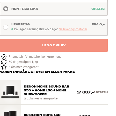
HENT I BUTIKK
GRATIS
LEVERING
FRA 0,-
På lager. Leveringstid 2-5 dager.
Se leveringsmetoder
På lager. Leveringstid 2-5 dager
LEGG I KURV
Prismatch - Vi matcher konkurrentene
60 dagers åpent kjøp
6 års medlemsgaranti
VAREN INNGÅR I ET SYSTEM ELLER PAKKE
DENON HOME SOUND BAR
550 + HOME 150 + HOME
17 867,-
/
SYSTEM
SUBWOOFER
Lydplankesystem/pakke
X2 DENON HOME 150