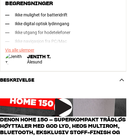
BEGRENSNINGER
Ikke mulighet for batteridrift
Ikke digital optisk lydinngang
Ikke utgang for hodetelefoner
Ikke navigasjon fra PC/Mac
Vis alle ulemper
JENITH T.
Ålesund
BESKRIVELSE
DENON HOME 150 – SUPERKOMPAKT TRÅDLØS
HØYTTALER MED GOD LYD, HEOS MULTIROM,
BLUETOOTH, EKSKLUSIV STOFF-FINISH OG