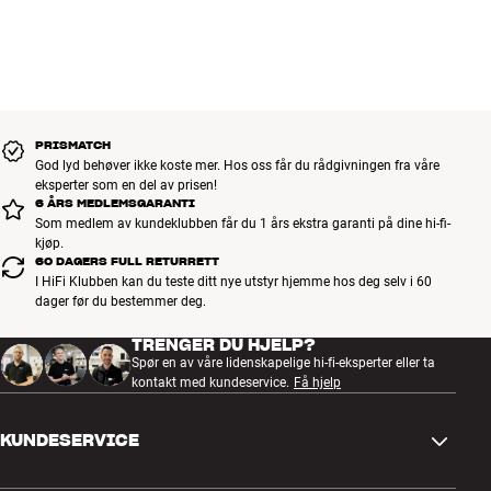
7 på hytta og få mye fyldigere lyd enn med HEOS 1. Du trenger bare
en stikkontakt til strømmen.
Siden HEOS i stor grad er et programvarebasert produkt, kan du se
frem til en rekke nye funksjoner underveis, f.eks. integrasjon av flere
musikktjenester. Disse oppdateringene vil bli gjort tilgjengelige over
PRISMATCH
nettet etter hvert som de blir klare. På denne måten blir HEOS-
God lyd behøver ikke koste mer. Hos oss får du rådgivningen fra våre
systemet bedre og bedre – helt automatisk!
eksperter som en del av prisen!
6 ÅRS MEDLEMSGARANTI
Unik og super integrasjon med Denon hi-fi systemer
Som medlem av kundeklubben får du 1 års ekstra garanti på dine hi-fi-
kjøp.
HEOS er laget for å integrere suverent med nyere Denon stereo- eller
60 DAGERS FULL RETURRETT
hjemmekinoanlegg. Når den trådløse HEOS Link musikkstreamer er
I HiFi Klubben kan du teste ditt nye utstyr hjemme hos deg selv i 60
koblet til forsterkeren eller receiveren sørger den selv for å slå på
dager før du bestemmer deg.
anlegget når HEOS-appen aktiveres.
TRENGER DU HJELP?
I tillegg kobler den seg til forsterkerens/receiverens egen
Spør en av våre lidenskapelige hi-fi-eksperter eller ta
kontakt med kundeservice.
Få hjelp
volumkontroll, slik at alt kan styres fra appen. På denne måten får
du både full brukervennlighet fra det trådløse systemet og den høye
lydkvaliteten fra et skikkelig hi-fi anlegg. En unik og gjennomtenkt
KUNDESERVICE
detalj som løfter din HEOS-opplevelse helt i toppklassen.