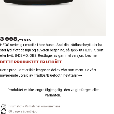
Tilbehør
INSPIRASJON
MERKER
3 998,-
/
STK
NYHETER
HEOS-serien gir musikk i hele huset. Skal din trådløse høyttaler ha
stor lyd, flott design og suveren betjening, så sjekk ut HEOS 7. Sort
TILBUD
eller hvit. B-DEMO. OBS: Restlager av gammel versjon.
Les mer
DETTE PRODUKTET ER UTGÅTT
Finn Butikk
Dette produktet er ikke lengre en del av vårt sortiment. Se vårt
Kundeservice
nåværende utvalg av Trådløs/Bluetooth høyttaler
Logg inn
Kundeservice
Produktet er ikke lengre tilgjengelig i den valgte fargen eller
Bygg med lyd
varianten.
Prismatch - Vi matcher konkurrentene
60 dagers åpent kjøp