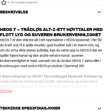
6 års medlemsgaranti
BESKRIVELSE
HEOS 7 – TRÅDLØS ALT-I-ETT HØYTTALER MED
FLOTT LYD OG SUVEREN BRUKERVENNLIGHET
HEOS 7 er den største alt-i-ett høyttaleren i HEOS-systemet. Her får
du kraft nok til å spille musikk i god kvalitet selv i et større rom, og
om du vil ha ekte stereo lydbilde, kan du sette opp to HEOS 5 der en
spiller høyre kanal og den andre venstre kanal. suveren
brukervennlighet er med, uansett om du bruker HEOS 7 alene eller i
kombinasjon med andre HEOS-produkter i hjemmet ditt.
I denne versjonen av HEOS 7 fås innebygget Bluetooth-funksjon og
understøtte for Hi-Res Audio(24-bit). Dermed har du både større
bekvemmelighet samt mulighet for enda bedre lydkvalitet.
Les mer
Som på de øvrige HEOS-produktene styrer du musikken fra HEOS-
appen på din tablet eller smartphone (Apple iOS/Android). Appen
slår bena under alle konkurrentene i brukervennlighet, og er utrolig
TEKNISKE SPESIFIKASJONER